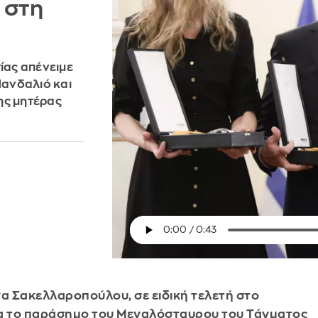
 στη
ίας απένειμε
ανδαλιό και
ης μητέρας
α Σακελλαροπούλου, σε ειδική τελετή στο
α το παράσημο του Μεγαλόσταυρου του Τάγματος