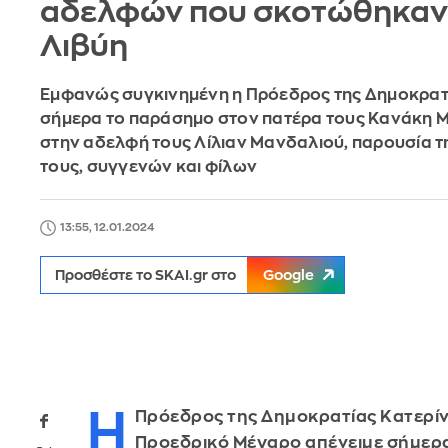
αδελφών που σκοτώθηκαν
Λιβύη
Εμφανώς συγκινημένη η Πρόεδρος της Δημοκρατ
σήμερα το παράσημο στον πατέρα τους Κανάκη Μ
στην αδελφή τους Λίλιαν Μανδαλιού, παρουσία τ
τους, συγγενών και φίλων
13:55, 12.01.2024
Προσθέστε το SKAI.gr στο
Google
Η
Πρόεδρος της Δημοκρατίας Κατερίν
Προεδρικό Μέγαρο απένειμε σήμερ