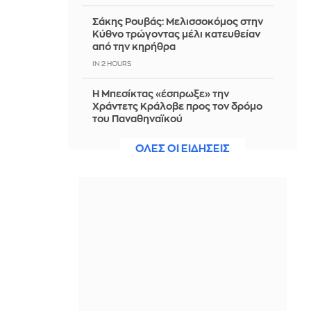
Σάκης Ρουβάς: Μελισσοκόμος στην
Κύθνο τρώγοντας μέλι κατευθείαν
από την κηρήθρα
IN 2 HOURS
Η Μπεσίκτας «έσπρωξε» την
Χράντετς Κράλοβε προς τον δρόμο
του Παναθηναϊκού
IN 2 HOURS
ΟΛΕΣ ΟΙ ΕΙΔΗΣΕΙΣ
Αποκαλύψεις και διαψεύσεις για το
παγιδευμένο drone
IN 2 HOURS
Συνάντηση Προέδρου ΣΒΑΠ με τον
Χατζηδάκη: Κατάθεση προτάσεων
για το φορολογικό, χωροταξικό και
εργασιακό πλαίσιο της Μεταποίησης
IN 2 HOURS
Σοκαριστικό περιστατικό στο Αίγιο: