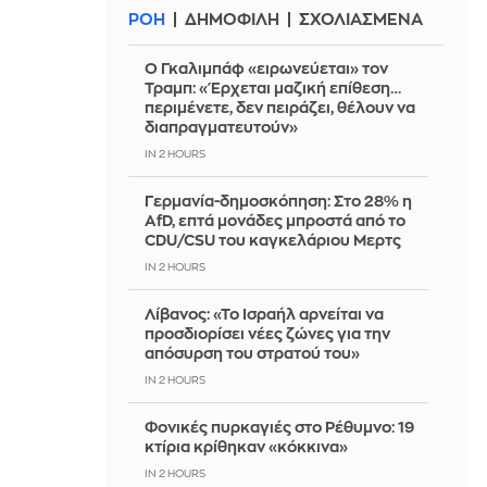
ΡΟΗ
ΔΗΜΟΦΙΛΗ
ΣΧΟΛΙΑΣΜΕΝΑ
Ο Γκαλιμπάφ «ειρωνεύεται» τον
Τραμπ: «Έρχεται μαζική επίθεση…
περιμένετε, δεν πειράζει, θέλουν να
διαπραγματευτούν»
IN 2 HOURS
Γερμανία-δημοσκόπηση: Στο 28% η
AfD, επτά μονάδες μπροστά από το
CDU/CSU του καγκελάριου Μερτς
IN 2 HOURS
Λίβανος: «Το Ισραήλ αρνείται να
προσδιορίσει νέες ζώνες για την
απόσυρση του στρατού του»
IN 2 HOURS
Φονικές πυρκαγιές στο Ρέθυμνο: 19
κτίρια κρίθηκαν «κόκκινα»
IN 2 HOURS