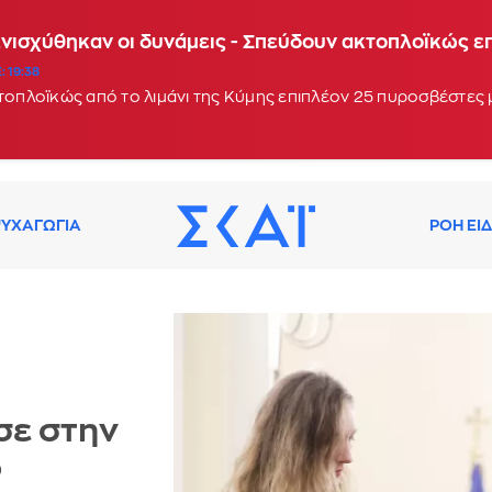
Ενισχύθηκαν οι δυνάμεις - Σπεύδουν ακτοπλοϊκώς 
: 19:38
κτοπλοϊκώς από το λιμάνι της Κύμης επιπλέον 25 πυροσβέστες
ΥΧΑΓΩΓΙΑ
ΡΟΗ ΕΙ
σε στην
ο