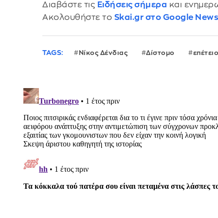
Διαβάστε τις
Ειδήσεις σήμερα
και ενημερω
Ακολουθήστε το
Skai.gr στο Google New
TAGS:
Νίκος Δένδιας
Δίστομο
επέτει