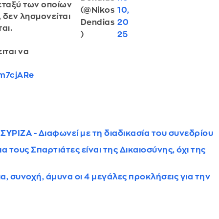
εταξύ των οποίων
(@Nikos
10,
, δεν λησμονείται
Dendias
20
αι.
)
25
ιται να
7m7cjARe
ΣΥΡΙΖΑ - Διαφωνεί με τη διαδικασία του συνεδρίου
 τους Σπαρτιάτες είναι της Δικαιοσύνης, όχι της
, συνοχή, άμυνα οι 4 μεγάλες προκλήσεις για την