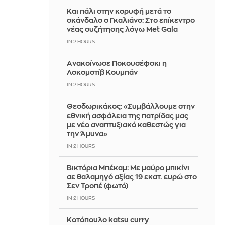
Και πάλι στην κορυφή μετά το
σκάνδαλο ο Γκαλιάνο: Στο επίκεντρο
νέας συζήτησης λόγω Met Gala
IN 2 HOURS
Aνακοίνωσε Ποκουσέφσκι η
Λοκομοτίβ Κουμπάν
IN 2 HOURS
Θεοδωρικάκος: «Συμβάλλουμε στην
εθνική ασφάλεια της πατρίδας μας
με νέο αναπτυξιακό καθεστώς για
την Άμυνα»
IN 2 HOURS
Βικτόρια Μπέκαμ: Με μαύρο μπικίνι
σε θαλαμηγό αξίας 19 εκατ. ευρώ στο
Σεν Τροπέ (φωτό)
IN 2 HOURS
Κοτόπουλο katsu curry