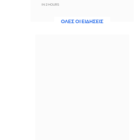
IN 2 HOURS
Το απλό κόλπο για να ξεφλουδίζεις
ΟΛΕΣ ΟΙ ΕΙΔΗΣΕΙΣ
τις ψητές πιπεριές πανεύκολα
IN 2 HOURS
Τροχαίο δυστύχημα στις Σέρρες με
δύο νεκρούς - ΙΧ συγκρούστηκε με
φορτηγό
IN 2 HOURS
«Ανταρσία στα Ανάκτορα» με στόχο
την καρατόμηση του Μερτς; Ο
«εκλεκτός» για την «αντικατάσταση»
IN 2 HOURS
Γυναίκα ανασύρθηκε χωρίς τις
αισθήσεις της από τον ακάλυπτο
πολυκατοικίας
IN 2 HOURS