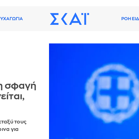
ΥΧΑΓΩΓΙΑ
ΡΟΗ ΕΙ
τη σφαγή
είται,
εταξύ τους
οινα για