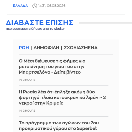
ΕΛΛΑΔΑ
14:31, 06.08.2026
ΔΙΑΒΑΣΤΕ ΕΠΙΣΗΣ
περισσότερες ειδήσεις από το skai.gr
ΡΟΗ
ΔΗΜΟΦΙΛΗ
ΣΧΟΛΙΑΣΜΕΝΑ
Ο Μέσι διέψευσε τις φήμες για
μετακίνηση του γιου του στην
Μπαρτσελόνα - Δείτε βίντεο
IN 2 HOURS
Η Ρωσία λέει ότι έπληξε ακόμη δύο
φορτηγά πλοία και ουκρανικό λιμάνι - 2
νεκροί στην Κριμαία
IN 2 HOURS
Το πρόγραμμα των αγώνων του 2ου
προκριματικού γύρου στο Superbet