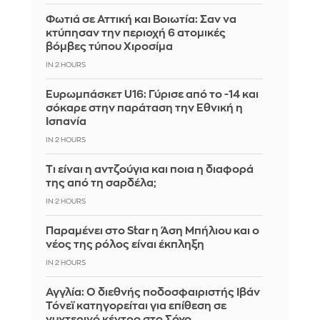
Φωτιά σε Αττική και Βοιωτία: Σαν να
κτύπησαν την περιοχή 6 ατομικές
βόμβες τύπου Χιροσίμα
IN 2 HOURS
Ευρωμπάσκετ U16: Γύρισε από το -14 και
σόκαρε στην παράταση την Εθνική η
Ισπανία
IN 2 HOURS
Τι είναι η αντζούγια και ποια η διαφορά
της από τη σαρδέλα;
IN 2 HOURS
Παραμένει στο Star η Άση Μπήλιου και ο
νέος της ρόλος είναι έκπληξη
IN 2 HOURS
Αγγλία: Ο διεθνής ποδοσφαιριστής Ιβάν
Τόνεϊ κατηγορείται για επίθεση σε
νυχτερινό κέντρο στο Σόχο