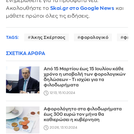
ενημερωθείτε για τα πρόσφατα νέα.
Ακολουθήστε το
Skai.gr στο Google News
και
μάθετε πρώτοι όλες τις ειδήσεις.
TAGS:
Άκης Σκέρτσος
φορολογικό
φιλ
ΣΧΕΤΙΚΑ ΑΡΘΡΑ
Από 15 Μαρτίου έως 15 Ιουλίου κάθε
χρόνο η υποβολή των φορολογικών
δηλώσεων - Τι ισχύει για τα
φιλοδωρήματα
12:13, 15.10.2024
Αφορολόγητο στα φιλοδωρήματα
έως 300 ευρώ τον μήνα θα
καθιερώσει η κυβέρνηση
20:26, 13.10.2024