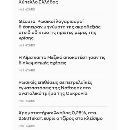
Κύπελλο Ελλάδας
IN 2 HOURS
Θέουτα: Ρωσικοί λογαριασμοί
διέσπειραν μηνύματα της ακροδεξιάς
στο διαδίκτυο τις πρώτες μέρες της
κρίσης
IN 2 HOURS
Η Λίμα και το Μεξικό αποκατέστησαν τις
διπλωματικές σχέσεις
IN 2 HOURS
Ρωσικές επιθέσεις σε πετρελαϊκές
εγκαταστάσεις της Naftogaz στο
ανατολικό τμήμα της Ουκρανία
IN 2 HOURS
Χρηματιστήριο: Άνοδος 0,25%, στα
239,11 εκατ. ευρώ ο τζίρος στο κλείσιμο
IN 2 HOURS