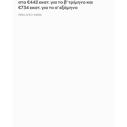
στα €442 εκατ. για το β’ τρίμηνο και
€734 εκατ. για το α’ εξάμηνο
ΠΡΙΝ ΑΠΌ 1 ΜΈΡΑ