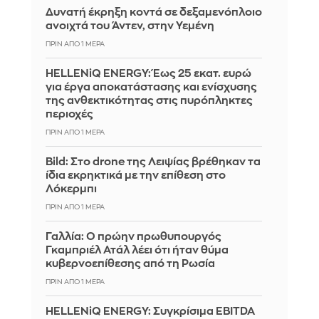
Δυνατή έκρηξη κοντά σε δεξαμενόπλοιο
ανοιχτά του Άντεν, στην Υεμένη
ΠΡΙΝ ΑΠΌ 1 ΜΈΡΑ
HELLENiQ ENERGY: Έως 25 εκατ. ευρώ
για έργα αποκατάστασης και ενίσχυσης
της ανθεκτικότητας στις πυρόπληκτες
περιοχές
ΠΡΙΝ ΑΠΌ 1 ΜΈΡΑ
Bild: Στο drone της Λειψίας βρέθηκαν τα
ίδια εκρηκτικά με την επίθεση στο
Λόκερμπι
ΠΡΙΝ ΑΠΌ 1 ΜΈΡΑ
Γαλλία: Ο πρώην πρωθυπουργός
Γκαμπριέλ Ατάλ λέει ότι ήταν θύμα
κυβερνοεπίθεσης από τη Ρωσία
ΠΡΙΝ ΑΠΌ 1 ΜΈΡΑ
HELLENiQ ENERGY: Συγκρίσιμα EBITDA