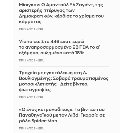
Μίσιγκαν: Ο Αμπντούλ Ελ Σαγιέντ, της
αριστερής πτέρυγας των
Δημοκρατικών, κέρδισε το χρίσμα του
κόμματος
ΠΡΙΝ ΑΠΌ 1 ΜΈΡΑ
Viohalco: Στα 446 εκατ. ευρώ
το αναπροσαρμοσμένο EBITDA το α'
εξάμηνο, αυξημένο κατά 18%
ΠΡΙΝ ΑΠΌ 1 ΜΈΡΑ
Τροχαίο με εγκατάλειψη στη Λ.
Βουλιαγμένης: Σοβαρά τραυματισμένος
μοτοσικλετιστής - Δείτε βίντεο,
φωτογραφίες
ΠΡΙΝ ΑΠΌ 1 ΜΈΡΑ
«Ο ένας και μοναδικός»: Το βίντεο του
Παναθηναϊκού με τον Λιβάι Γκαρσία σε
ρόλο Spider-Man
ΠΡΙΝ ΑΠΌ 1 ΜΈΡΑ