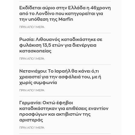
Εκδίδεται αύριο στην Ελλάδα η 46χρονη
από το Λονδίνο που κατηγορείται για
την υπόθεση της Marfin
ΠΡΙΝ ΑΠΌ 1 ΜΈΡΑ
Ρωσία: Λιθουανός καταδικάστηκε σε
φυλάκιση 13,5 ετών για διενέργεια
κατασκοπείας
ΠΡΙΝ ΑΠΌ 1 ΜΈΡΑ
Νετανιάχου: Το Ισραήλ θα κάνει ό,τι
χρειαστεί για την ασφάλειά του, με ή
χωρίς συμφωνία
ΠΡΙΝ ΑΠΌ 1 ΜΈΡΑ
Γερμανία: Οκτώ έφηβοι
καταδικάστηκαν για επιθέσεις εναντίον
προσφύγων και ακτιβιστών της
αριστεράς
ΠΡΙΝ ΑΠΌ 1 ΜΈΡΑ