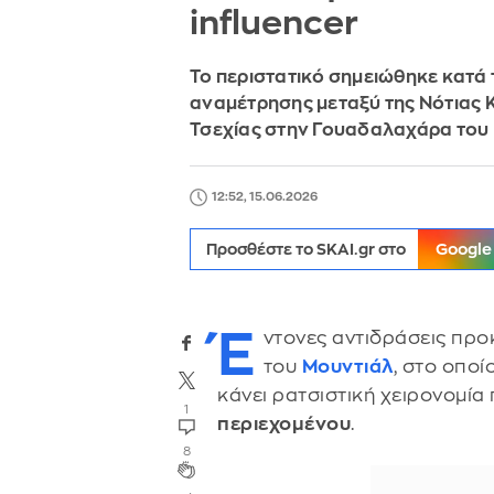
influencer
Το περιστατικό σημειώθηκε κατά 
αναμέτρησης μεταξύ της Νότιας Κ
Τσεχίας στην Γουαδαλαχάρα του
12:52, 15.06.2026
Προσθέστε το SKAI.gr στο
Google
Έ
ντονες αντιδράσεις προ
του
Μουντιάλ
, στο οποί
κάνει ρατσιστική χειρονομία
1
περιεχομένου
.
8