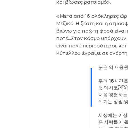
και βίωσες ρατσισμό».
«Μετά από 16 ολόκληρες ώρε
Μεξικό. Η ζέστη και η ατμό
βιώνω για πρώτη φορά είναι
ποτέ...Στον κόσμο υπάρχουν 
είναι πολύ περισσότεροι, κα
Κύπελλο» έγραψε σε ανάρτησ
붉은 악마 응원단
무려 16시간
첫 멕시코🇲🇽
처음 경험하는
위기는 정말 잊
세상에는 이상
은 사람들이 훨