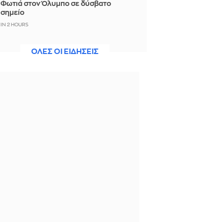
Φωτιά στον Όλυμπο σε δύσβατο
σημείο
IN 2 HOURS
Aνέλαβε την εθνική Καζακστάν ο
ΟΛΕΣ ΟΙ ΕΙΔΗΣΕΙΣ
Φαν'τ Σχιπ
IN 2 HOURS
Σαμοθράκη: Νεαρός ναυαγοσώστης
έσωσε ηλικιωμένη τουρίστρια που
είχε χάσει τις αισθήσεις της
IN 2 HOURS
Ρωσία: Ο Πούτιν ανοίγει τον δρόμο
για την πώληση κρατικού μεριδίου
30% στο μεγαλύτερο αεροδρόμιο
της Μόσχας
IN 2 HOURS
«Michael 2»: Η Lionsgate σχεδιάζει
την πρεμιέρα για τα τέλη του 2027 ή
τις αρχές του 2028