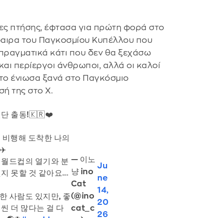
ς πτήσης, έφτασα για πρώτη φορά στο
σφαιρα του Παγκοσμίου Κυπέλλου που
 πραγματικά κάτι που δεν θα ξεχάσω
και περίεργοι άνθρωποι, αλλά οι καλοί
ι το ένιωσα ξανά στο Παγκόσμιο
ή της στο X.
 출동!🇰🇷❤️
을 비행해 도착한 나의
✈️
— 이노
 월드컵의 열기와 분
Ju
냥 ino
지 못할 것 같아요𓏧
ne
Cat
14,
(@ino
한 사람도 있지만, 좋
20
씬 더 많다는 걸 다
cat_c
26