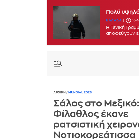
Φωτιά στον
Πολύ υψηλός
ΕΛΛΑΔΑ
ΕΛΛΑΔΑ
15:2
15:4
Η Γενική Γραμμ
αποφεύγουν ε
ΑΡΧΙΚΗ
/
MUNDIAL 2026
Σάλος στο Μεξικό:
Φίλαθλος έκανε
ρατσιστική χειρον
Νοτιοκορεάτισσα