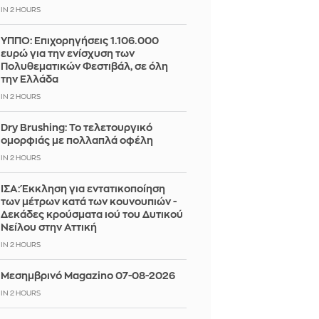
IN 2 HOURS
ΥΠΠΟ: Επιχορηγήσεις 1.106.000
ευρώ για την ενίσχυση των
Πολυθεματικών Φεστιβάλ, σε όλη
την Ελλάδα
IN 2 HOURS
Dry Brushing: Το τελετουργικό
ομορφιάς με πολλαπλά οφέλη
IN 2 HOURS
ΙΣΑ: Έκκληση για εντατικοποίηση
των μέτρων κατά των κουνουπιών -
Δεκάδες κρούσματα ιού του Δυτικού
Νείλου στην Αττική
IN 2 HOURS
Μεσημβρινό Magazino 07-08-2026
IN 2 HOURS