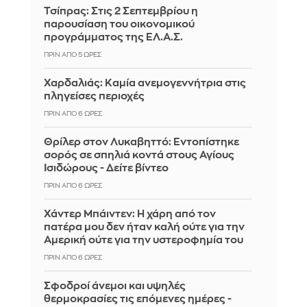
Τσίπρας: Στις 2 Σεπτεμβρίου η
παρουσίαση του οικονομικού
προγράμματος της ΕΛ.Α.Σ.
ΠΡΙΝ ΑΠΌ 5 ΏΡΕΣ
Χαρδαλιάς: Καμία ανεμογεννήτρια στις
πληγείσες περιοχές
ΠΡΙΝ ΑΠΌ 6 ΏΡΕΣ
Θρίλερ στον Λυκαβηττό: Εντοπίστηκε
σορός σε σπηλιά κοντά στους Αγίους
Ισιδώρους - Δείτε βίντεο
ΠΡΙΝ ΑΠΌ 6 ΏΡΕΣ
Χάντερ Μπάιντεν: Η χάρη από τον
πατέρα μου δεν ήταν καλή ούτε για την
Αμερική ούτε για την υστεροφημία του
ΠΡΙΝ ΑΠΌ 6 ΏΡΕΣ
Σφοδροί άνεμοι και υψηλές
θερμοκρασίες τις επόμενες ημέρες -