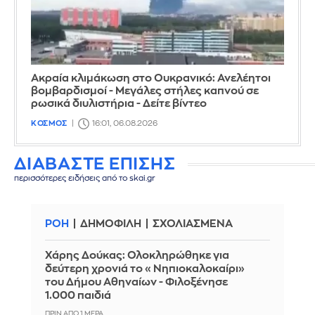
Ακραία κλιμάκωση στο Ουκρανικό: Ανελέητοι
βομβαρδισμοί - Μεγάλες στήλες καπνού σε
ρωσικά διυλιστήρια - Δείτε βίντεο
ΚΟΣΜΟΣ
16:01, 06.08.2026
ΔΙΑΒΑΣΤΕ ΕΠΙΣΗΣ
περισσότερες ειδήσεις από το skai.gr
ΡΟΗ
ΔΗΜΟΦΙΛΗ
ΣΧΟΛΙΑΣΜΕΝΑ
Χάρης Δούκας: Ολοκληρώθηκε για
δεύτερη χρονιά το «Νηπιοκαλοκαίρι»
του Δήμου Αθηναίων - Φιλοξένησε
1.000 παιδιά
ΠΡΙΝ ΑΠΌ 1 ΜΈΡΑ