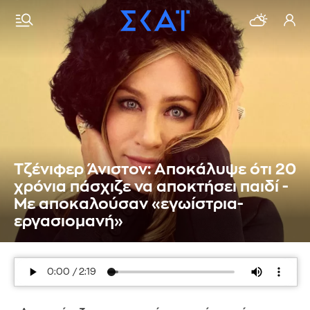
Τζένιφερ Άνιστον: Αποκάλυψε ότι 20
χρόνια πάσχιζε να αποκτήσει παιδί -
Με αποκαλούσαν «εγωίστρια-
εργασιομανή»