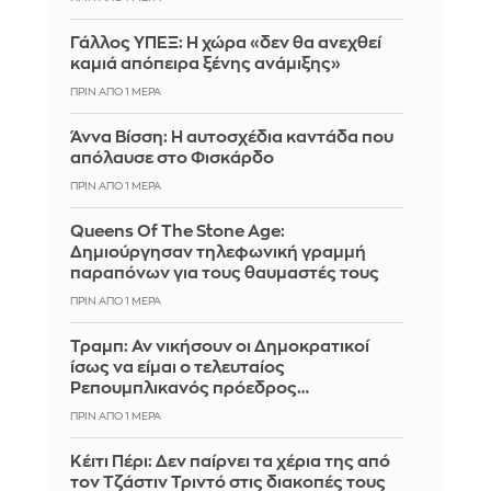
Γάλλος ΥΠΕΞ: Η χώρα «δεν θα ανεχθεί
καμιά απόπειρα ξένης ανάμιξης»
ΠΡΙΝ ΑΠΌ 1 ΜΈΡΑ
Άννα Βίσση: Η αυτοσχέδια καντάδα που
απόλαυσε στο Φισκάρδο
ΠΡΙΝ ΑΠΌ 1 ΜΈΡΑ
Queens Of The Stone Age:
Δημιούργησαν τηλεφωνική γραμμή
παραπόνων για τους θαυμαστές τους
ΠΡΙΝ ΑΠΌ 1 ΜΈΡΑ
Τραμπ: Αν νικήσουν οι Δημοκρατικοί
ίσως να είμαι ο τελευταίος
Ρεπουμπλικανός πρόεδρος…
ΠΡΙΝ ΑΠΌ 1 ΜΈΡΑ
Κέιτι Πέρι: Δεν παίρνει τα χέρια της από
τον Τζάστιν Τριντό στις διακοπές τους