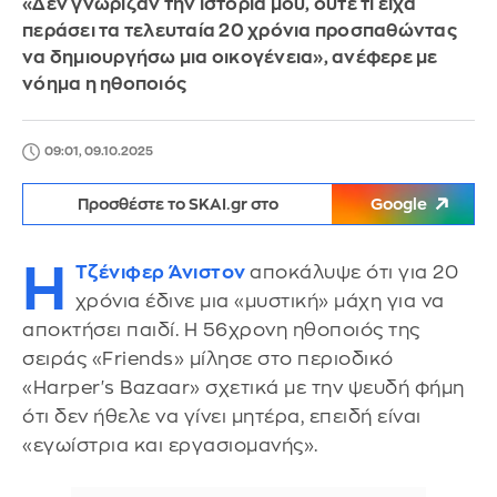
«Δεν γνώριζαν την ιστορία μου, ούτε τι είχα
περάσει τα τελευταία 20 χρόνια προσπαθώντας
να δημιουργήσω μια οικογένεια», ανέφερε με
νόημα η ηθοποιός
09:01, 09.10.2025
Προσθέστε το SKAI.gr στο
Google
Η
Τζένιφερ Άνιστον
αποκάλυψε ότι για 20
χρόνια έδινε μια «μυστική» μάχη για να
αποκτήσει παιδί. Η 56χρονη ηθοποιός της
σειράς «Friends» μίλησε στο περιοδικό
«Harper's Bazaar» σχετικά με την ψευδή φήμη
ότι δεν ήθελε να γίνει μητέρα, επειδή είναι
«εγωίστρια και εργασιομανής».