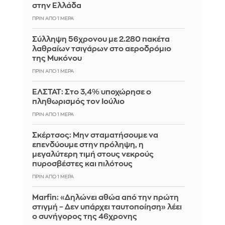
στην Ελλάδα
ΠΡΙΝ ΑΠΌ 1 ΜΈΡΑ
Σύλληψη 56χρονου με 2.280 πακέτα
λαθραίων τσιγάρων στο αεροδρόμιο
της Μυκόνου
ΠΡΙΝ ΑΠΌ 1 ΜΈΡΑ
ΕΛΣΤΑΤ: Στο 3,4% υποχώρησε ο
πληθωρισμός τον Ιούλιο
ΠΡΙΝ ΑΠΌ 1 ΜΈΡΑ
Σκέρτσος: Μην σταματήσουμε να
επενδύουμε στην πρόληψη, η
μεγαλύτερη τιμή στους νεκρούς
πυροσβέστες και πιλότους
ΠΡΙΝ ΑΠΌ 1 ΜΈΡΑ
Marfin: «Δηλώνει αθώα από την πρώτη
στιγμή – Δεν υπάρχει ταυτοποίηση» λέει
ο συνήγορος της 46χρονης