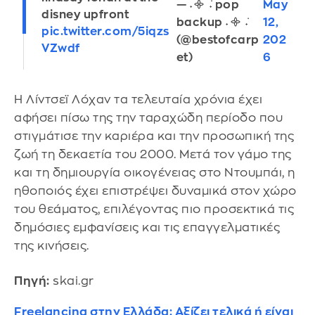
— ˖᯽ ݁˖ pop
May
disney upfront
backup ˖᯽ ݁˖
12,
pic.twitter.com/5iqzs
(@bestofcarp
202
VZwdf
et)
6
Η Λίντσεϊ Λόχαν τα τελευταία χρόνια έχει
αφήσει πίσω της την ταραχώδη περίοδο που
στιγμάτισε την καριέρα και την προσωπική της
ζωή τη δεκαετία του 2000. Μετά τον γάμο της
και τη δημιουργία οικογένειας στο Ντουμπάι, η
ηθοποιός έχει επιστρέψει δυναμικά στον χώρο
του θεάματος, επιλέγοντας πιο προσεκτικά τις
δημόσιες εμφανίσεις και τις επαγγελματικές
της κινήσεις.
Πηγή:
skai.gr
Freelancing στην Ελλάδα: Αξίζει τελικά ή είναι