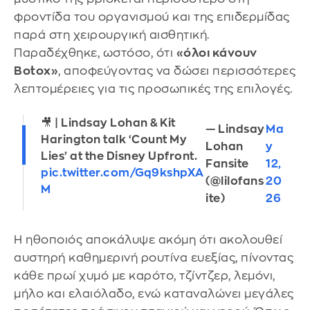
φροντίδα του οργανισμού και της επιδερμίδας
παρά στη χειρουργική αισθητική.
Παραδέχθηκε, ωστόσο, ότι
«όλοι κάνουν
Botox»
, αποφεύγοντας να δώσει περισσότερες
λεπτομέρειες για τις προσωπικές της επιλογές.
🎥 | Lindsay Lohan & Kit
— Lindsay
Ma
Harington talk ‘Count My
Lohan
y
Lies’ at the Disney Upfront.
Fansite
12,
pic.twitter.com/Gq9kshpXA
(@lilofans
20
M
ite)
26
Η ηθοποιός αποκάλυψε ακόμη ότι ακολουθεί
αυστηρή καθημερινή ρουτίνα ευεξίας, πίνοντας
κάθε πρωί χυμό με καρότο, τζίντζερ, λεμόνι,
μήλο και ελαιόλαδο, ενώ καταναλώνει μεγάλες