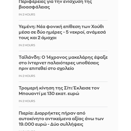
Περιφέρειες για την ενίσχυση της
βιοασφάλειας
IN 2 HOURS
Υεμένη: Νέα φονική επίθεση των Χούθι
μέσα σε δύο ημέρες - 5 νεκροί, ανάμεσά
τους και 2 άμαχοι
IN 2 HOURS
Ταϊλάνδη: Ο 14χρονος μακελάρης έψαξε
στο ίντερνετ παλαιότερες υποθέσεις
πριν επιτεθεί στο σχολείο
IN 2 HOURS
Τρομερή κίνηση της Σίτι: Έκλεισε τον
Μπουαντί με 130 εκατ. ευρώ
IN 2 HOURS
Πιερία: Διαρρήκτες πήραν από
αυτοκίνητο αντικείμενα αξίας άνω των
19.000 ευρώ - Δύο συλλήψεις