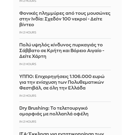
IN 2 HOURS
Φονικές πλημμύρες από τους μουσώνες
στην Ινδία: Σχεδόν 100 νεκροί - Δείτε
βίντεο
IN 2 HOURS
Πολύ υψηλός κίνδυνος πυρκαγιάς το
Σάββατο σε Κρήτη και Βόρειο Αιγαίο -
Δείτε Χάρτη
IN 2 HOURS
ΥΠΠΟ: Επιχορηγήσεις 1.106.000 ευρώ
για την ενίσχυση των Πολυθεματικών
Φεστιβάλ, σε όλη την Ελλάδα
IN 2 HOURS
Dry Brushing: Το τελετουργικό
ομορφιάς με πολλαπλά οφέλη
IN 2 HOURS
ΙΣΑ: Έκκληση για εντατικοποίηση των