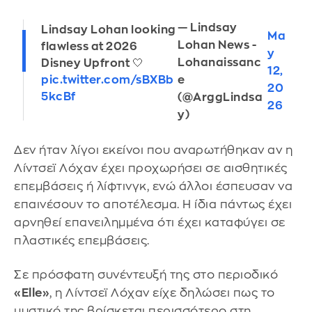
— Lindsay
Lindsay Lohan looking
Ma
Lohan News -
flawless at 2026
y
Lohanaissanc
Disney Upfront 🤍
12,
e
pic.twitter.com/sBXBb
20
5kcBf
(@ArggLindsa
26
y)
Δεν ήταν λίγοι εκείνοι που αναρωτήθηκαν αν η
Λίντσεϊ Λόχαν έχει προχωρήσει σε αισθητικές
επεμβάσεις ή λίφτινγκ, ενώ άλλοι έσπευσαν να
επαινέσουν το αποτέλεσμα. Η ίδια πάντως έχει
αρνηθεί επανειλημμένα ότι έχει καταφύγει σε
πλαστικές επεμβάσεις.
Σε πρόσφατη συνέντευξή της στο περιοδικό
«Elle»
, η Λίντσεϊ Λόχαν είχε δηλώσει πως το
μυστικό της βρίσκεται περισσότερο στη