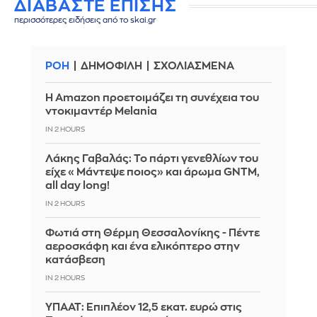
ΔΙΑΒΑΣΤΕ ΕΠΙΣΗΣ
περισσότερες ειδήσεις από το skai.gr
ΡΟΗ
ΔΗΜΟΦΙΛΗ
ΣΧΟΛΙΑΣΜΕΝΑ
Η Amazon προετοιμάζει τη συνέχεια του
ντοκιμαντέρ Melania
IN 2 HOURS
Λάκης Γαβαλάς: Το πάρτι γενεθλίων του
είχε «Μάντεψε ποιος» και άρωμα GNTM,
all day long!
IN 2 HOURS
Φωτιά στη Θέρμη Θεσσαλονίκης - Πέντε
αεροσκάφη και ένα ελικόπτερο στην
κατάσβεση
IN 2 HOURS
ΥΠΑΑΤ: Επιπλέον 12,5 εκατ. ευρώ στις