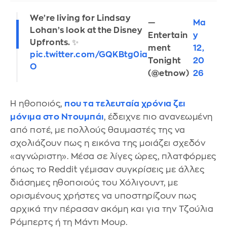
We’re living for Lindsay
—
Ma
Lohan’s look at the Disney
Entertain
y
Upfronts. ✨
ment
12,
pic.twitter.com/GQKBtg0ia
Tonight
20
O
(@etnow)
26
Η ηθοποιός,
που τα τελευταία χρόνια ζει
μόνιμα στο Ντουμπάι
, έδειχνε πιο ανανεωμένη
από ποτέ, με πολλούς θαυμαστές της να
σχολιάζουν πως η εικόνα της μοιάζει σχεδόν
«αγνώριστη». Μέσα σε λίγες ώρες, πλατφόρμες
όπως το Reddit γέμισαν συγκρίσεις με άλλες
διάσημες ηθοποιούς του Χόλιγουντ, με
ορισμένους χρήστες να υποστηρίζουν πως
αρχικά την πέρασαν ακόμη και για την Τζούλια
Ρόμπερτς ή τη Μάντι Μουρ.