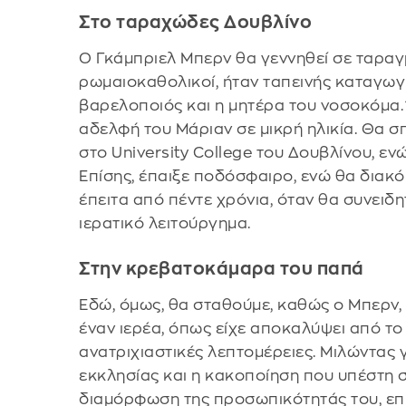
Στο ταραχώδες Δουβλίνο
Ο Γκάμπριελ Μπερν θα γεννηθεί σε ταραγμ
ρωμαιοκαθολικοί, ήταν ταπεινής καταγωγ
βαρελοποιός και η μητέρα του νοσοκόμα.
αδελφή του Μάριαν σε μικρή ηλικία. Θα σ
στο University College του Δουβλίνου, εν
Επίσης, έπαιξε ποδόσφαιρο, ενώ θα διακόψ
έπειτα από πέντε χρόνια, όταν θα συνειδ
ιερατικό λειτούργημα.
Στην κρεβατοκάμαρα του παπά
Εδώ, όμως, θα σταθούμε, καθώς ο Μπερν, 
έναν ιερέα, όπως είχε αποκαλύψει από το 
ανατριχιαστικές λεπτομέρειες. Μιλώντας γι
εκκλησίας και η κακοποίηση που υπέστη 
διαμόρφωση της προσωπικότητάς του, επ