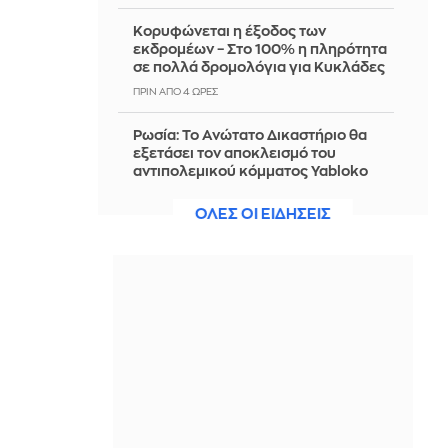
Κορυφώνεται η έξοδος των
εκδρομέων – Στο 100% η πληρότητα
σε πολλά δρομολόγια για Κυκλάδες
ΠΡΙΝ ΑΠΌ 4 ΏΡΕΣ
Ρωσία: Το Ανώτατο Δικαστήριο θα
εξετάσει τον αποκλεισμό του
αντιπολεμικού κόμματος Yabloko
από τις εκλογές
ΟΛΕΣ ΟΙ ΕΙΔΗΣΕΙΣ
ΠΡΙΝ ΑΠΌ 4 ΏΡΕΣ
Φωτιά στο Μαρκόπουλο
ΠΡΙΝ ΑΠΌ 4 ΏΡΕΣ
Reuters: Τι γνωρίζουμε για τις
δυνάμεις της Βόρειας Κορέας που
συμμετέχουν στον πόλεμο της
Ρωσίας κατά της Ουκρανίας
ΠΡΙΝ ΑΠΌ 5 ΏΡΕΣ
Φωτιά στο Στεφάνι Κορίνθου -