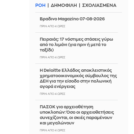
ΡΟΗ
ΔΗΜΟΦΙΛΗ
ΣΧΟΛΙΑΣΜΕΝΑ
Βραδινο Magazino 07-08-2026
ΠΡΙΝ ΑΠΌ 4 ΏΡΕΣ
Πειραιάς: 17 νόστιμες στάσεις γύρω
από το λιμάνι (για πριν ή μετά το
ταξίδι)
ΠΡΙΝ ΑΠΌ 4 ΏΡΕΣ
Η Deloitte Ελλάδος αποκλειστικός
χρηματοοικονομικός σύμβουλος της
ΔΕΗ για την είσοδο στην πολωνική
αγορά ενέργειας
ΠΡΙΝ ΑΠΌ 4 ΏΡΕΣ
ΠΑΣΟΚ για αρχειοθέτηση
υποκλοπών: Όσο οι αρχειοθετήσεις
συνεχίζονται, οι σκιές παραμένουν
και μεγαλώνουν
ΠΡΙΝ ΑΠΌ 4 ΏΡΕΣ