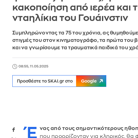
κακοποίηση από ιερέα και 
νταηλίκια του Γουάινστιν
Συμπληρώνοντας τα 75 του χρόνια, ας θυμηθούμε
στιγμές του στον κινηματογράφο, τα πρώτα του 
και να γνωρίσουμε τα τραυματικά παιδικά του χρ
08:55, 11.05.2025
Προσθέστε το SKAI.gr στο
Google
Έ
νας από τους σημαντικότερους ηθοπ
που προορίζονταν για κληρικός, θα φ