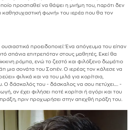
ποίο προσπαθεί να θάψει η μνήμη του, παρότι δεν
αι καθησυχαστική φωνή» του ιερέα που θα τον
ι ουσιαστικά προειδοποιεί: Ένα απόγευμα του είπαν
υτό σπάνια επιτρεπόταν στους μαθητές. Εκεί θα
όκκινη ρόμπα, ενώ το ζεστό και φιλόξενο δωμάτιο
άπ μια σονάτα του Σοπέν. Ο ιερέας τον κάλεσε να
εύει» φιλικά και να του μιλά για κορίτσια,
υ. Ο δάσκαλός του - δάσκαλος να σου πετύχει…. -
γή, αν έχει φιλήσει ποτέ κορίτσι ή αγόρι και του
 πράξη, πριν προχωρήσει στην απεχθή πράξη του.