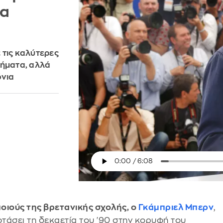
τα
 τις καλύτερες
βήματα, αλλά
όνια
οιούς της βρετανικής σχολής, ο
Γκάμπριελ Μπερν
,
τάσει τη δεκαετία του '90 στην κορυφή του