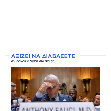
ΑΞΙΖΕΙ ΝΑ ΔΙΑΒΑΣΕΤΕ
δημοφιλείς ειδήσεις στο skai.gr