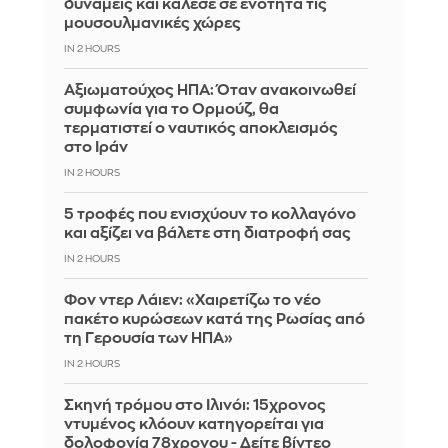
δυνάμεις και κάλεσε σε ενότητα τις
μουσουλμανικές χώρες
IN 2 HOURS
Αξιωματούχος ΗΠΑ: Όταν ανακοινωθεί
συμφωνία για το Ορμούζ, θα
τερματιστεί ο ναυτικός αποκλεισμός
στο Ιράν
IN 2 HOURS
5 τροφές που ενισχύουν το κολλαγόνο
και αξίζει να βάλετε στη διατροφή σας
IN 2 HOURS
Φον ντερ Λάιεν: «Χαιρετίζω το νέο
πακέτο κυρώσεων κατά της Ρωσίας από
τη Γερουσία των ΗΠΑ»
IN 2 HOURS
Σκηνή τρόμου στο Ιλινόι: 15χρονος
ντυμένος κλόουν κατηγορείται για
δολοφονία 78χρονου - Δείτε βίντεο