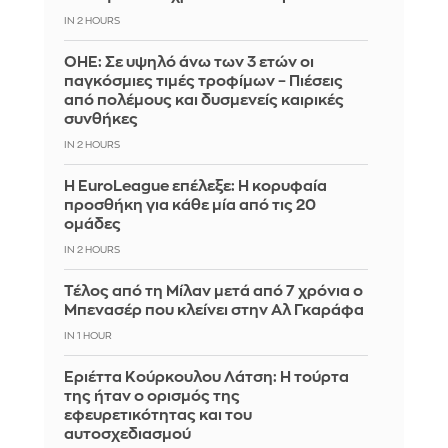
IN 2 HOURS
ΟΗΕ: Σε υψηλό άνω των 3 ετών οι
παγκόσμιες τιμές τροφίμων – Πιέσεις
από πολέμους και δυσμενείς καιρικές
συνθήκες
IN 2 HOURS
Η EuroLeague επέλεξε: Η κορυφαία
προσθήκη για κάθε μία από τις 20
ομάδες
IN 2 HOURS
Τέλος από τη Μίλαν μετά από 7 χρόνια ο
Μπενασέρ που κλείνει στην Αλ Γκαράφα
IN 1 HOUR
Εριέττα Κούρκουλου Λάτση: Η τούρτα
της ήταν ο ορισμός της
εφευρετικότητας και του
αυτοσχεδιασμού