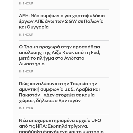
IN 1 HOUR
ΔΕΗ: Νέα συμφωνία για χαρτοφυλάκιο
έργων ΑΠΕ άνω των 2 GW σε Πολωνία
και Ουγγαρία
IN 1 HOUR
Ο Τραμπ προχωρά στην προσπάθεια
απόλυσης της Λίζα Κουκ από τη Fed,
μετά το πλήγμα στο Ανώτατο
Δικαστήριο
IN 1 HOUR
Πώς «αναλύουν» στην Τουρκία την
αμυντική συμφωνία με Σ. Αραβία και
Πακιστάν - «Δεν στοχεύει σε καμία
χώρα», δήλωσε ο Ερντογάν
IN 1 HOUR
Νέα αποχαρακτηρισμένα αρχεία UFO
από τις ΗΠΑ: Σιωπηλά τρίγωνα,
παράδοξα φαινόμενα και το μυστήριο