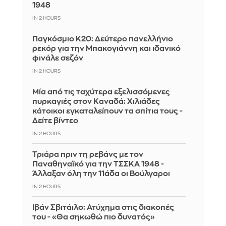
1948
IN 2 HOURS
Παγκόσμιο Κ20: Δεύτερο πανελλήνιο
ρεκόρ για την Μπακογιάννη και ιδανικό
φινάλε σεζόν
IN 2 HOURS
Μία από τις ταχύτερα εξελισσόμενες
πυρκαγιές στον Καναδά: Χιλιάδες
κάτοικοι εγκαταλείπουν τα σπίτια τους -
Δείτε βίντεο
IN 2 HOURS
Τριάρα πριν τη ρεβάνς με τον
Παναθηναϊκό για την ΤΣΣΚΑ 1948 -
Άλλαξαν όλη την 11άδα οι Βούλγαροι
IN 2 HOURS
Ιβάν Σβιτάιλο: Ατύχημα στις διακοπές
του - «Θα σηκωθώ πιο δυνατός»