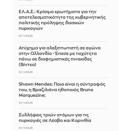
ΕΛ.Α.Σ.: Κρίσιμα ερωτήματα για την
αποτελεσματικότητα της κυβερνητικής
πολιτικής πρόληψης δασικών
πυρκαγιών
IN 1 HOUR
Ατύχημα για αλεξιπτωτιστή σε αγώνα
στην Ολλανδία - Έπεσε με ταχύτητα
πάνω σε διαφημιστικές πινακίδες
(Βίντεο)
IN 1 HOUR
Shawn Mendes: Ποια είναι η σύντροφός
του, η Βραζιλιάνα ηθοποιός Bruna
Marquezine;
IN 1 HOUR
Συλλήψεις τριών ατόμων για τις
πυρκαγιές σε Λέσβο και Κορινθία
IN 1 HOUR