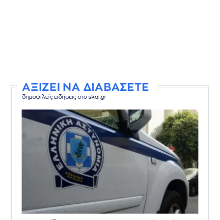
ΑΞΙΖΕΙ ΝΑ ΔΙΑΒΑΣΕΤΕ
δημοφιλείς ειδήσεις στο skai.gr