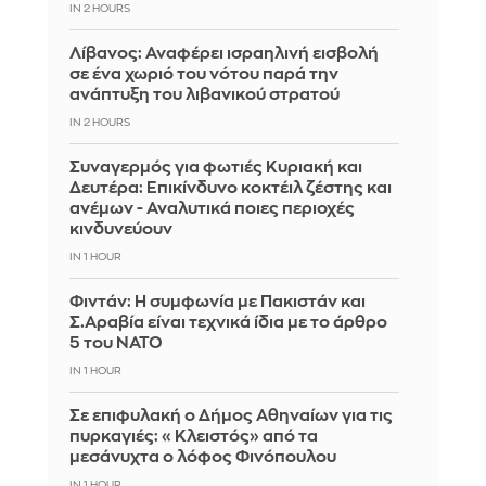
IN 2 HOURS
Λίβανος: Αναφέρει ισραηλινή εισβολή
σε ένα χωριό του νότου παρά την
ανάπτυξη του λιβανικού στρατού
IN 2 HOURS
Συναγερμός για φωτιές Κυριακή και
Δευτέρα: Επικίνδυνο κοκτέιλ ζέστης και
ανέμων - Αναλυτικά ποιες περιοχές
κινδυνεύουν
IN 1 HOUR
Φιντάν: Η συμφωνία με Πακιστάν και
Σ.Αραβία είναι τεχνικά ίδια με το άρθρο
5 του ΝΑΤΟ
IN 1 HOUR
Σε επιφυλακή ο Δήμος Αθηναίων για τις
πυρκαγιές: «Κλειστός» από τα
μεσάνυχτα ο λόφος Φινόπουλου
IN 1 HOUR