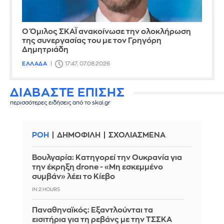
Ο Όμιλος ΣΚΑΪ ανακοίνωσε την ολοκλήρωση
της συνεργασίας του με τον Γρηγόρη
Δημητριάδη
ΕΛΛΑΔΑ
17:47, 07.08.2026
ΔΙΑΒΑΣΤΕ ΕΠΙΣΗΣ
περισσότερες ειδήσεις από το skai.gr
ΡΟΗ
ΔΗΜΟΦΙΛΗ
ΣΧΟΛΙΑΣΜΕΝΑ
Βουλγαρία: Κατηγορεί την Ουκρανία για
την έκρηξη drone - «Μη εσκεμμένο
συμβάν» λέει το Κίεβο
IN 2 HOURS
Παναθηναϊκός: Εξαντλούνται τα
εισιτήρια για τη ρεβάνς με την ΤΣΣΚΑ