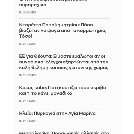
πυρομαχικά
IN 2 HOURS
Ντορέττα Παπαδημητρίου: Πόσο
βιαζόταν να φύγει από το κομμωτήριο;
Τόσο!
IN 2 HOURS
ΕΕ για Θέουτα: Είμαστε ευάλωτοι αν οι
συνοριακοί έλεγχοι εξαρτώνται από την
καλή θέληση κάποιας γειτονικής χώρας
IN 2 HOURS
Κρέας kobe: Γιατί κοστίζει τόσο ακριβά
και τι το κάνει μοναδικό
IN 2 HOURS
Ηλεία: Πυρκαγιά στην Αγία Μαρίνα
IN 2 HOURS
Θεσσαλονίκη: Προσωρινές αλλαγές στο