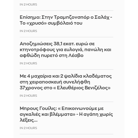
IN 2 HOURS
Επίσημο: Στην Τραμπζονσπόρ ο Σαλάχ -
Το «χρυσό» συμβόλαιό του
IN 2 HOURS
Αποζημιώσεις 38,1 εκατ. ευρώ σε
κτηνοτρόφους για ευλογιά, πανώλη και
αφθώδη πυρετό στη Λέσβο
IN 2 HOURS
Με 4 μαχαίρια και 2 ψαλίδια κλαδέματος
στη χειραποσκευή συνελήφθη
37χρονος στο «Ελευθέριος Βενιζέλος»
IN 2 HOURS
Μπρους Γουίλις: «Επικοινωνούμε με
αγκαλιές και βλέμματα» - Η αγάπη χωρίς
λέξεις...
IN 2 HOURS