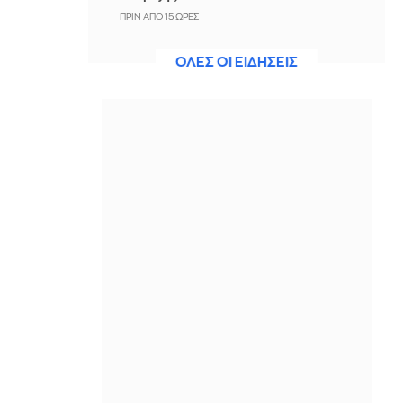
ΠΡΙΝ ΑΠΌ 15 ΏΡΕΣ
Άννα Βίσση: Η αυτοσχέδια καντάδα
ΟΛΕΣ ΟΙ ΕΙΔΗΣΕΙΣ
που απόλαυσε στο Φισκάρδο
ΠΡΙΝ ΑΠΌ 15 ΏΡΕΣ
Queens Of The Stone Age:
Δημιούργησαν τηλεφωνική γραμμή
παραπόνων για τους θαυμαστές τους
ΠΡΙΝ ΑΠΌ 15 ΏΡΕΣ
Τραμπ: Αν νικήσουν οι Δημοκρατικοί
ίσως να είμαι ο τελευταίος
Ρεπουμπλικανός πρόεδρος…
ΠΡΙΝ ΑΠΌ 15 ΏΡΕΣ
Κέιτι Πέρι: Δεν παίρνει τα χέρια της
από τον Τζάστιν Τριντό στις διακοπές
τους στην Ελλάδα
ΠΡΙΝ ΑΠΌ 15 ΏΡΕΣ