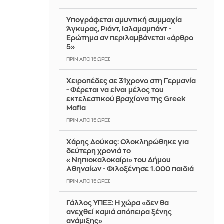
Υπογράφεται αμυντική συμμαχία
Άγκυρας, Ριάντ, Ισλαμαμπάντ -
Ερώτημα αν περιλαμβάνεται «άρθρο
5»
ΠΡΙΝ ΑΠΌ 15 ΏΡΕΣ
Χειροπέδες σε 31χρονο στη Γερμανία
- Φέρεται να είναι μέλος του
εκτελεστικού βραχίονα της Greek
Mafia
ΠΡΙΝ ΑΠΌ 15 ΏΡΕΣ
Χάρης Δούκας: Ολοκληρώθηκε για
δεύτερη χρονιά το
«Νηπιοκαλοκαίρι» του Δήμου
Αθηναίων - Φιλοξένησε 1.000 παιδιά
ΠΡΙΝ ΑΠΌ 15 ΏΡΕΣ
Γάλλος ΥΠΕΞ: Η χώρα «δεν θα
ανεχθεί καμιά απόπειρα ξένης
ανάμιξης»