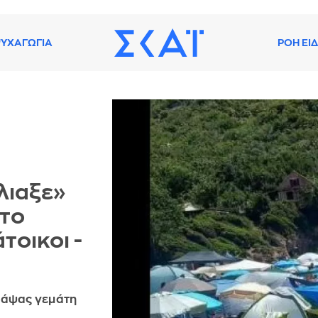
ΥΧΑΓΩΓΙΑ
ΡΟΗ ΕΙ
λιαξε»
 το
τοικοι -
Θάψας γεμάτη