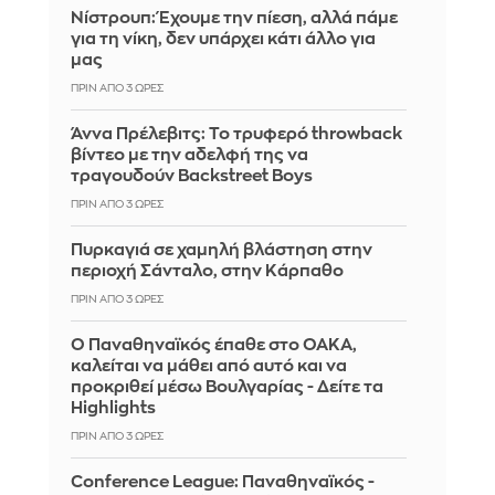
Νίστρουπ: Έχουμε την πίεση, αλλά πάμε
για τη νίκη, δεν υπάρχει κάτι άλλο για
μας
ΠΡΙΝ ΑΠΌ 3 ΏΡΕΣ
Άννα Πρέλεβιτς: Το τρυφερό throwback
βίντεο με την αδελφή της να
τραγουδούν Backstreet Boys
ΠΡΙΝ ΑΠΌ 3 ΏΡΕΣ
Πυρκαγιά σε χαμηλή βλάστηση στην
περιοχή Σάνταλο, στην Κάρπαθο
ΠΡΙΝ ΑΠΌ 3 ΏΡΕΣ
Ο Παναθηναϊκός έπαθε στο ΟΑΚΑ,
καλείται να μάθει από αυτό και να
προκριθεί μέσω Βουλγαρίας - Δείτε τα
Highlights
ΠΡΙΝ ΑΠΌ 3 ΏΡΕΣ
Conference League: Παναθηναϊκός -