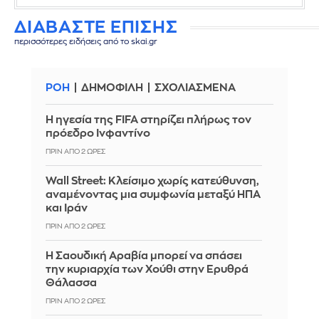
ΔΙΑΒΑΣΤΕ ΕΠΙΣΗΣ
περισσότερες ειδήσεις από το skai.gr
ΡΟΗ
ΔΗΜΟΦΙΛΗ
ΣΧΟΛΙΑΣΜΕΝΑ
Η ηγεσία της FIFA στηρίζει πλήρως τον
πρόεδρο Ινφαντίνο
ΠΡΙΝ ΑΠΌ 2 ΏΡΕΣ
Wall Street: Κλείσιμο χωρίς κατεύθυνση,
αναμένοντας μια συμφωνία μεταξύ ΗΠΑ
και Ιράν
ΠΡΙΝ ΑΠΌ 2 ΏΡΕΣ
Η Σαουδική Αραβία μπορεί να σπάσει
την κυριαρχία των Χούθι στην Ερυθρά
Θάλασσα
ΠΡΙΝ ΑΠΌ 2 ΏΡΕΣ