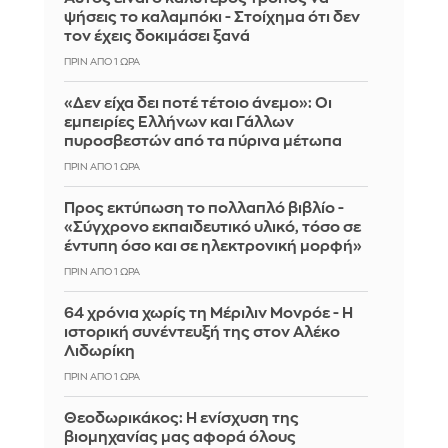
ψήσεις το καλαμπόκι - Στοίχημα ότι δεν
τον έχεις δοκιμάσει ξανά
ΠΡΙΝ ΑΠΌ 1 ΏΡΑ
«Δεν είχα δει ποτέ τέτοιο άνεμο»: Οι
εμπειρίες Ελλήνων και Γάλλων
πυροσβεστών από τα πύρινα μέτωπα
ΠΡΙΝ ΑΠΌ 1 ΏΡΑ
Προς εκτύπωση το πολλαπλό βιβλίο -
«Σύγχρονο εκπαιδευτικό υλικό, τόσο σε
έντυπη όσο και σε ηλεκτρονική μορφή»
ΠΡΙΝ ΑΠΌ 1 ΏΡΑ
64 χρόνια χωρίς τη Μέριλιν Μονρόε - Η
ιστορική συνέντευξή της στον Αλέκο
Λιδωρίκη
ΠΡΙΝ ΑΠΌ 1 ΏΡΑ
Θεοδωρικάκος: Η ενίσχυση της
βιομηχανίας μας αφορά όλους