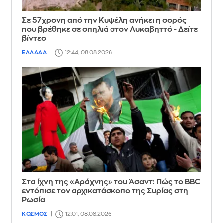
Σε 57χρονη από την Κυψέλη ανήκει η σορός
που βρέθηκε σε σπηλιά στον Λυκαβηττό - Δείτε
βίντεο
ΕΛΛΑΔΑ
12:44, 08.08.2026
Στα ίχνη της «Αράχνης» του Άσαντ: Πώς το BBC
εντόπισε τον αρχικατάσκοπο της Συρίας στη
Ρωσία
ΚΟΣΜΟΣ
12:01, 08.08.2026