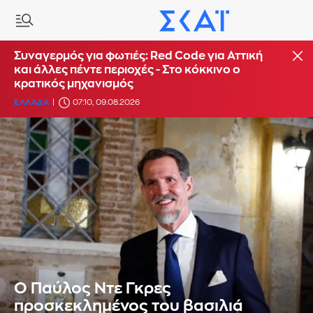
Συναγερμός για φωτιές: Red Code για Αττική
και άλλες πέντε περιοχές - Στο κόκκινο ο
κρατικός μηχανισμός
ΕΛΛΑΔΑ
07:10, 09.08.2026
O Παύλος Ντε Γκρες
προσκεκλημένος του βασιλιά