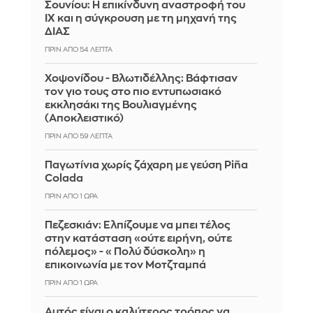
Σουνίου: Η επικίνδυνη αναστροφή του
ΙΧ και η σύγκρουση με τη μηχανή της
ΔΙΑΣ
ΠΡΙΝ ΑΠΌ 54 ΛΕΠΤΆ
Χοψονίδου - Βλωτιδέλλης: Βάφτισαν
τον γιο τους στο πιο εντυπωσιακό
εκκλησάκι της Βουλιαγμένης
(Αποκλειστικό)
ΠΡΙΝ ΑΠΌ 59 ΛΕΠΤΆ
Παγωτίνια χωρίς ζάχαρη με γεύση Piña
Colada
ΠΡΙΝ ΑΠΌ 1 ΏΡΑ
Πεζεσκιάν: Ελπίζουμε να μπει τέλος
στην κατάσταση «ούτε ειρήνη, ούτε
πόλεμος» - «Πολύ δύσκολη» η
επικοινωνία με τον Μοτζταμπά
ΠΡΙΝ ΑΠΌ 1 ΏΡΑ
Αυτός είναι ο καλύτερος τρόπος να