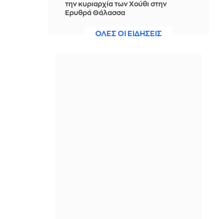
την κυριαρχία των Χούθι στην
Ερυθρά Θάλασσα
ΠΡΙΝ ΑΠΌ 14 ΏΡΕΣ
ΟΛΕΣ ΟΙ ΕΙΔΗΣΕΙΣ
Νίστρουπ: Έχουμε την πίεση, αλλά
πάμε για τη νίκη, δεν υπάρχει κάτι
άλλο για μας
ΠΡΙΝ ΑΠΌ 14 ΏΡΕΣ
Άννα Πρέλεβιτς: Το τρυφερό
throwback βίντεο με την αδελφή της
να τραγουδούν Backstreet Boys
ΠΡΙΝ ΑΠΌ 14 ΏΡΕΣ
Πυρκαγιά σε χαμηλή βλάστηση στην
περιοχή Σάνταλο, στην Κάρπαθο
ΠΡΙΝ ΑΠΌ 14 ΏΡΕΣ
Ο Παναθηναϊκός έπαθε στο ΟΑΚΑ,
καλείται να μάθει από αυτό και να
προκριθεί μέσω Βουλγαρίας - Δείτε
τα Highlights