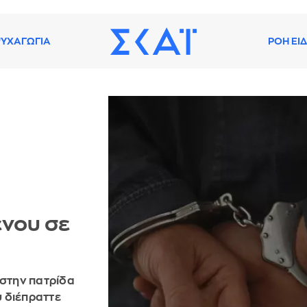
ΥΧΑΓΩΓΙΑ
ΡΟΗ ΕΙ
νου σε
στην πατρίδα
 διέπραττε