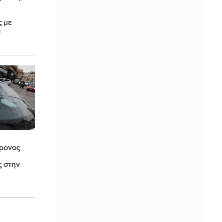
 με
α
ρονος
 στην