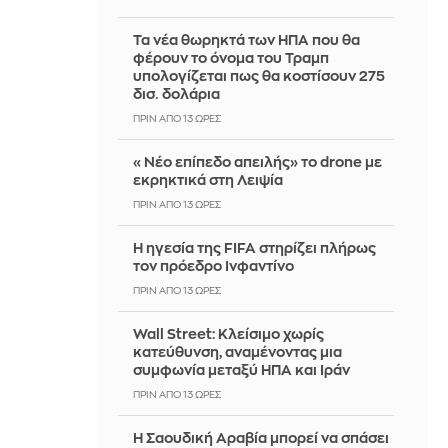
Τα νέα θωρηκτά των ΗΠΑ που θα
φέρουν το όνομα του Τραμπ
υπολογίζεται πως θα κοστίσουν 275
δισ. δολάρια
ΠΡΙΝ ΑΠΌ 13 ΏΡΕΣ
«Νέο επίπεδο απειλής» το drone με
εκρηκτικά στη Λειψία
ΠΡΙΝ ΑΠΌ 13 ΏΡΕΣ
Η ηγεσία της FIFA στηρίζει πλήρως
τον πρόεδρο Ινφαντίνο
ΠΡΙΝ ΑΠΌ 13 ΏΡΕΣ
Wall Street: Κλείσιμο χωρίς
κατεύθυνση, αναμένοντας μια
συμφωνία μεταξύ ΗΠΑ και Ιράν
ΠΡΙΝ ΑΠΌ 13 ΏΡΕΣ
Η Σαουδική Αραβία μπορεί να σπάσει