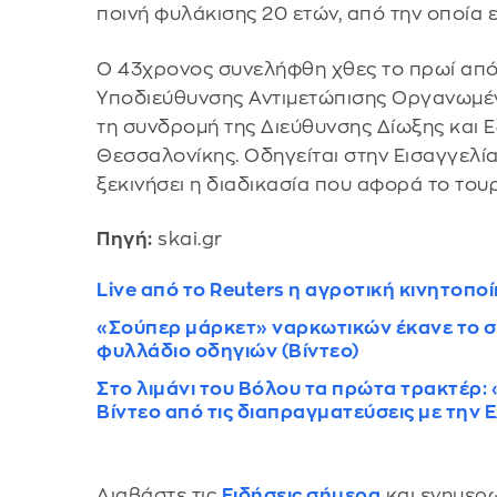
ποινή φυλάκισης 20 ετών, από την οποία ε
Ο 43χρονος συνελήφθη χθες το πρωί από
Υποδιεύθυνσης Αντιμετώπισης Οργανωμέν
τη συνδρομή της Διεύθυνσης Δίωξης και 
Θεσσαλονίκης. Οδηγείται στην Εισαγγελί
ξεκινήσει η διαδικασία που αφορά το του
Πηγή:
skai.gr
Live από το Reuters η αγροτική κινητοπο
«Σούπερ μάρκετ» ναρκωτικών έκανε το σπ
φυλλάδιο οδηγιών (Βίντεο)
Στο λιμάνι του Βόλου τα πρώτα τρακτέρ:
Βίντεο από τις διαπραγματεύσεις με την 
Διαβάστε τις
Ειδήσεις σήμερα
και ενημερω