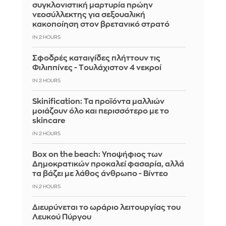
συγκλονιστική μαρτυρία πρώην
νεοσύλλεκτης για σεξουαλική
κακοποίηση στον βρετανικό στρατό
IN 2 HOURS
Σφοδρές καταιγίδες πλήττουν τις
Φιλιππίνες - Tουλάχιστον 4 νεκροί
IN 2 HOURS
Skinification: Τα προϊόντα μαλλιών
μοιάζουν όλο και περισσότερο με το
skincare
IN 2 HOURS
Box on the beach: Υποψήφιος των
Δημοκρατικών προκαλεί φασαρία, αλλά
τα βάζει με λάθος άνθρωπο - Βίντεο
IN 2 HOURS
Διευρύνεται το ωράριο λειτουργίας του
Λευκού Πύργου