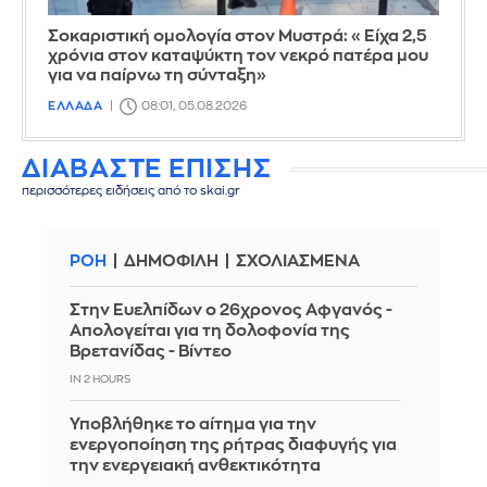
Σοκαριστική ομολογία στον Μυστρά: «Είχα 2,5
χρόνια στον καταψύκτη τον νεκρό πατέρα μου
για να παίρνω τη σύνταξη»
ΕΛΛΑΔΑ
08:01, 05.08.2026
ΔΙΑΒΑΣΤΕ ΕΠΙΣΗΣ
περισσότερες ειδήσεις από το skai.gr
ΡΟΗ
ΔΗΜΟΦΙΛΗ
ΣΧΟΛΙΑΣΜΕΝΑ
Στην Ευελπίδων ο 26χρονος Αφγανός -
Απολογείται για τη δολοφονία της
Βρετανίδας - Βίντεο
IN 2 HOURS
Υποβλήθηκε το αίτημα για την
ενεργοποίηση της ρήτρας διαφυγής για
την ενεργειακή ανθεκτικότητα