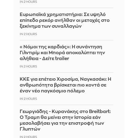
IN 2 HOURS
Ευρωπαϊκά χρηματιστήρια: Σε υψηλό
επίπεδο ρεκόρ ανήλθαν οι μετοχές στο
ξεκίνημα των συναλλαγών
IN 2 HOURS
«Νόμοι της καρδιάς»: Η συνάντηση
Γιλντιρίμ και Μπορά αποκαλύπτει την
αλήθεια - Δείτε trailer
IN 2 HOURS
ΚΚΕ για επέτειο Χιροσίμα, Ναγκασάκι: Η
ανθρωπότητα βρίσκεται πιο κοντά σε
έναν νέο παγκόσμιο πόλεμο
IN 2 HOURS
Γεωργιάδης - Κυρανάκης στο Breitbart:
Ο Τραμπ θα μείνει στην Ιστορία εάν
μεσολαβήσει για την επιστροφή των
Γλυπτών
IN 2 HOURS