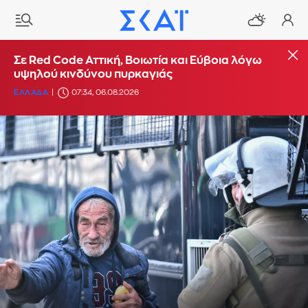
Σε Red Code Αττική, Βοιωτία και Εύβοια λόγω
υψηλού κινδύνου πυρκαγιάς
ΕΛΛΑΔΑ
07:34, 06.08.2026