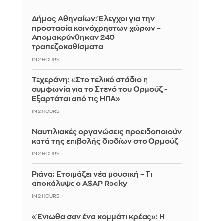
Δήμος Αθηναίων: Έλεγχοι για την
προστασία κοινόχρηστων χώρων –
Απομακρύνθηκαν 240
τραπεζοκαθίσματα
IN 2 HOURS
Τεχεράνη: «Στο τελικό στάδιο η
συμφωνία για το Στενό του Ορμούζ -
Εξαρτάται από τις ΗΠΑ»
IN 2 HOURS
Ναυτιλιακές οργανώσεις προειδοποιούν
κατά της επιβολής διοδίων στο Ορμούζ
IN 2 HOURS
Ριάνα: Ετοιμάζει νέα μουσική – Τι
αποκάλυψε ο A$AP Rocky
IN 2 HOURS
«Ένιωθα σαν ένα κομμάτι κρέας»: Η