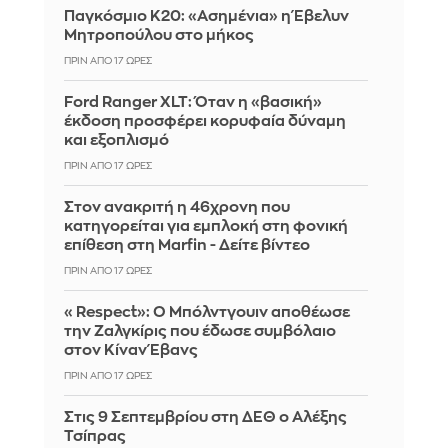
Παγκόσμιο Κ20: «Ασημένια» η Έβελυν
Μητροπούλου στο μήκος
ΠΡΙΝ ΑΠΌ 17 ΏΡΕΣ
Ford Ranger XLT: Όταν η «βασική»
έκδοση προσφέρει κορυφαία δύναμη
και εξοπλισμό
ΠΡΙΝ ΑΠΌ 17 ΏΡΕΣ
Στον ανακριτή η 46χρονη που
κατηγορείται για εμπλοκή στη φονική
επίθεση στη Marfin - Δείτε βίντεο
ΠΡΙΝ ΑΠΌ 17 ΏΡΕΣ
«Respect»: Ο Μπόλντγουιν αποθέωσε
την Ζαλγκίρις που έδωσε συμβόλαιο
στον Κίναν Έβανς
ΠΡΙΝ ΑΠΌ 17 ΏΡΕΣ
Στις 9 Σεπτεμβρίου στη ΔΕΘ ο Αλέξης
Τσίπρας