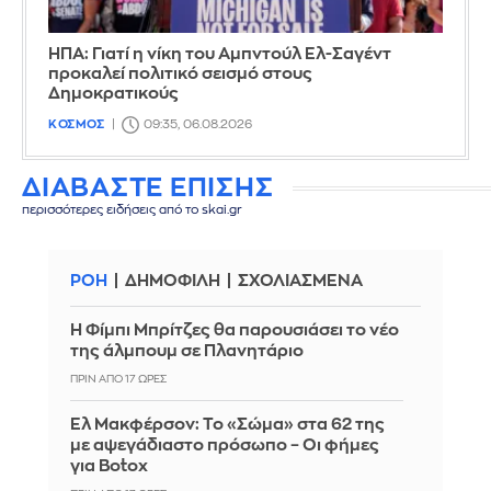
ΗΠΑ: Γιατί η νίκη του Αμπντούλ Ελ-Σαγέντ
προκαλεί πολιτικό σεισμό στους
Δημοκρατικούς
ΚΟΣΜΟΣ
09:35, 06.08.2026
ΔΙΑΒΑΣΤΕ ΕΠΙΣΗΣ
περισσότερες ειδήσεις από το skai.gr
ΡΟΗ
ΔΗΜΟΦΙΛΗ
ΣΧΟΛΙΑΣΜΕΝΑ
Η Φίμπι Μπρίτζες θα παρουσιάσει το νέο
της άλμπουμ σε Πλανητάριο
ΠΡΙΝ ΑΠΌ 17 ΏΡΕΣ
Ελ Μακφέρσον: Το «Σώμα» στα 62 της
με αψεγάδιαστο πρόσωπο – Οι φήμες
για Botox