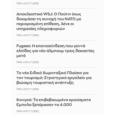
ΠΡΙΝ ΑΠΌ 17 ΏΡΕΣ
Αποκλειστικό WSJ: Ο Πούτιν ίσως
δοκιμάσει τη συνοχή του ΝΑΤΟ με
περιορισμένη επίθεση, λένε οι
υπηρεσίες πληροφοριών
ΠΡΙΝ ΑΠΌ 17 ΏΡΕΣ
Fugees: Η επανασύνδεση που γεννά
ελπίδες για νέο άλμπουμ τρεις δεκαετίες
μετά
ΠΡΙΝ ΑΠΌ 17 ΏΡΕΣ
Το νέο Ειδικό Χωροταξικό Πλαίσιο για
τον τουρισμό: Στρατηγικό εργαλείο για
βιώσιμη τουριστική ανάπτυξη
ΠΡΙΝ ΑΠΌ 17 ΏΡΕΣ
Κονγκό: Τα επιβεβαιωμένα κρούσματα
Έμπολα ξεπέρασαν τα 4.000
ΠΡΙΝ ΑΠΌ 17 ΏΡΕΣ