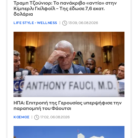
Τραμπ Τζούνιορ: Το πανάκριβο «αντίο» στην
Κίμπερλι Γκίλφοϊλ – Της έδωσε 7,6 εκατ.
δολάρια
LIFE STYLE - WELLNESS
13:09, 06.08.2026
ΗΠΑ: Επιτροπή της Γερουσίας υπερψήφισε την
παραπομπή του Φάουτσι
ΚΟΣΜΟΣ
17:02, 06.08.2026