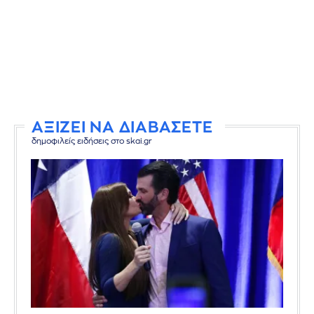
ΑΞΙΖΕΙ ΝΑ ΔΙΑΒΑΣΕΤΕ
δημοφιλείς ειδήσεις στο skai.gr