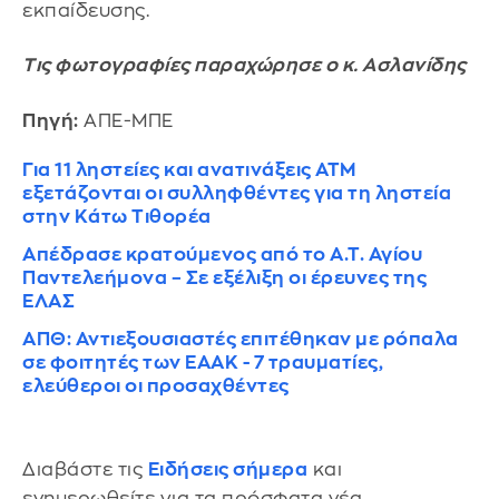
εκπαίδευσης.
Τις φωτογραφίες παραχώρησε ο κ. Ασλανίδης
Πηγή:
ΑΠΕ-ΜΠΕ
Για 11 ληστείες και ανατινάξεις ΑΤΜ
εξετάζονται οι συλληφθέντες για τη ληστεία
στην Κάτω Τιθορέα
Απέδρασε κρατούμενος από το Α.Τ. Αγίου
Παντελεήμονα – Σε εξέλιξη οι έρευνες της
ΕΛΑΣ
ΑΠΘ: Αντιεξουσιαστές επιτέθηκαν με ρόπαλα
σε φοιτητές των ΕΑΑΚ - 7 τραυματίες,
ελεύθεροι οι προσαχθέντες
Διαβάστε τις
Ειδήσεις σήμερα
και
ενημερωθείτε για τα πρόσφατα νέα.