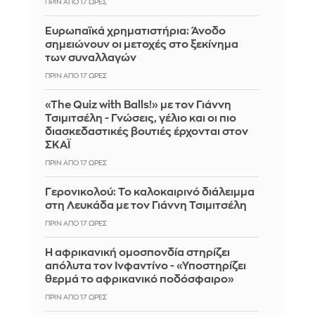
ΠΡΙΝ ΑΠΌ 17 ΏΡΕΣ
Ευρωπαϊκά χρηματιστήρια: Άνοδο
σημειώνουν οι μετοχές στο ξεκίνημα
των συναλλαγών
ΠΡΙΝ ΑΠΌ 17 ΏΡΕΣ
«The Quiz with Balls!» με τον Γιάννη
Τσιμιτσέλη - Γνώσεις, γέλιο και οι πιο
διασκεδαστικές βουτιές έρχονται στον
ΣΚΑΪ
ΠΡΙΝ ΑΠΌ 17 ΏΡΕΣ
Γερονικολού: Το καλοκαιρινό διάλειμμα
στη Λευκάδα με τον Γιάννη Τσιμιτσέλη
ΠΡΙΝ ΑΠΌ 17 ΏΡΕΣ
Η αφρικανική ομοσπονδία στηρίζει
απόλυτα τον Ινφαντίνο - «Υποστηρίζει
θερμά το αφρικανικό ποδόσφαιρο»
ΠΡΙΝ ΑΠΌ 17 ΏΡΕΣ