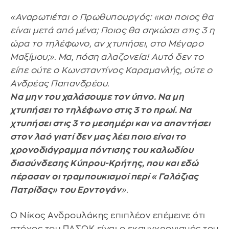
«Αναρωτιέται ο Πρωθυπουργός: «και ποιος θα
είναι μετά από μένα; Ποιος θα σηκώσει στις 3 η
ώρα το τηλέφωνο, αν χτυπήσει, στο Μέγαρο
Μαξίμου;». Μα, πόση αλαζονεία! Αυτό δεν το
είπε ούτε ο Κωνσταντίνος Καραμανλής, ούτε ο
Ανδρέας Παπανδρέου.
Να μην του χαλάσουμε τον ύπνο. Να μη
χτυπήσει το τηλέφωνο στις 3 το πρωί. Να
χτυπήσει στις 3 το μεσημέρι και να απαντήσει
στον λαό γιατί δεν μας λέει ποιο είναι το
χρονοδιάγραμμα πόντισης του καλωδίου
διασύνδεσης Κύπρου-Κρήτης, που και εδώ
πέρασαν οι τραμπουκισμοί περί «Γαλάζιας
Πατρίδας» του Ερντογάν
».
Ο Νίκος Ανδρουλάκης επιπλέον επέμεινε ότι
στόχος του ΠΑΣΟΚ είναι ο εκσυγχρονισμός του