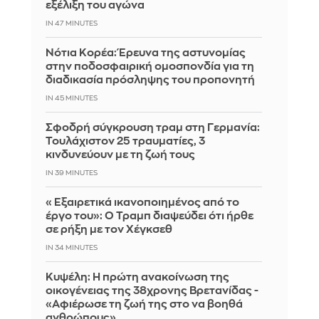
εξέλιξη του αγώνα
IN 47 MINUTES
Νότια Κορέα: Έρευνα της αστυνομίας
στην ποδοσφαιρική ομοσπονδία για τη
διαδικασία πρόσληψης του προπονητή
IN 45 MINUTES
Σφοδρή σύγκρουση τραμ στη Γερμανία:
Τουλάχιστον 25 τραυματίες, 3
κινδυνεύουν με τη ζωή τους
IN 39 MINUTES
«Εξαιρετικά ικανοποιημένος από το
έργο του»: Ο Τραμπ διαψεύδει ότι ήρθε
σε ρήξη με τον Χέγκσεθ
IN 34 MINUTES
Κυψέλη: Η πρώτη ανακοίνωση της
οικογένειας της 38χρονης Βρετανίδας -
«Αφιέρωσε τη ζωή της στο να βοηθά
ανθρώπους»