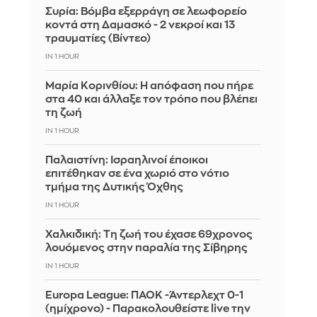
Συρία: Βόμβα εξερράγη σε λεωφορείο
κοντά στη Δαμασκό - 2 νεκροί και 13
τραυματίες (Βίντεο)
IN 1 HOUR
Μαρία Κορινθίου: Η απόφαση που πήρε
στα 40 και άλλαξε τον τρόπο που βλέπει
τη ζωή
IN 1 HOUR
Παλαιστίνη: Ισραηλινοί έποικοι
επιτέθηκαν σε ένα χωριό στο νότιο
τμήμα της Δυτικής Όχθης
IN 1 HOUR
Χαλκιδική: Τη ζωή του έχασε 69χρονος
λουόμενος στην παραλία της Σίβηρης
IN 1 HOUR
Europa League: ΠΑΟΚ -Άντερλεχτ 0-1
(ημίχρονο) - Παρακολουθείστε live την