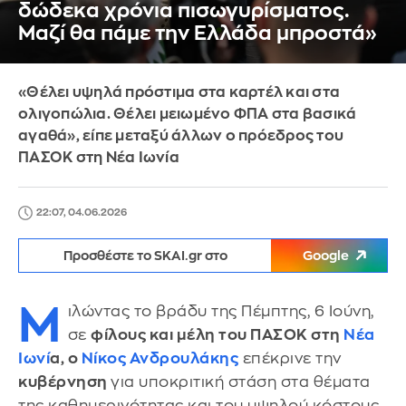
δώδεκα χρόνια πισωγυρίσματος.
Μαζί θα πάμε την Ελλάδα μπροστά»
«Θέλει υψηλά πρόστιμα στα καρτέλ και στα
ολιγοπώλια. Θέλει μειωμένο ΦΠΑ στα βασικά
αγαθά», είπε μεταξύ άλλων ο πρόεδρος του
ΠΑΣΟΚ στη Νέα Ιωνία
22:07, 04.06.2026
Προσθέστε το SKAI.gr στο
Google
Μ
ιλώντας το βράδυ της Πέμπτης, 6 Ιούνη,
σε
φίλους και μέλη του ΠΑΣΟΚ στη
Νέα
Ιωνί
α, ο
Νίκος Ανδρουλάκης
επέκρινε την
κυβέρνηση
για υποκριτική στάση στα θέματα
της καθημερινότητας και του υψηλού κόστους