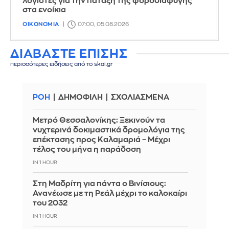
λογιστές για την πάταξη της φοροδιαφυγής
στα ενοίκια
ΟΙΚΟΝΟΜΙΑ
07:00, 05.08.2026
ΔΙΑΒΑΣΤΕ ΕΠΙΣΗΣ
περισσότερες ειδήσεις από το skai.gr
ΡΟΗ
ΔΗΜΟΦΙΛΗ
ΣΧΟΛΙΑΣΜΕΝΑ
Μετρό Θεσσαλονίκης: Ξεκινούν τα
νυχτερινά δοκιμαστικά δρομολόγια της
επέκτασης προς Καλαμαριά – Μέχρι
τέλος του μήνα η παράδοση
IN 1 HOUR
Στη Μαδρίτη για πάντα ο Βινίσιους:
Ανανέωσε με τη Ρεάλ μέχρι το καλοκαίρι
του 2032
IN 1 HOUR