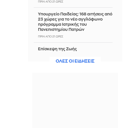
ΠΡΙΝ ΑΠΌ 21 ΏΡΕΣ
Υπουργείο Παιδείας: 168 αιτήσεις από
23 χώρες για το νέο αγγλόφωνο
πρόγραμμα Ιατρικής του
Πανεπιστημίου Πατρών
ΠΡΙΝ ΑΠΌ 21 ΏΡΕΣ
Επίσκεψη της Ζωής
Κωνσταντοπούλου σε Βοιωτία και
Δυτική Αττική
ΟΛΕΣ ΟΙ ΕΙΔΗΣΕΙΣ
ΠΡΙΝ ΑΠΌ 21 ΏΡΕΣ
Ηράκλειο: Δήλωναν κτηνοτρόφοι
χωρίς να έχουν ζώα
ΠΡΙΝ ΑΠΌ 21 ΏΡΕΣ
Ο Χεζόνια αποχαιρέτησε τη Ρεάλ
Μαδρίτης: «Εύχομαι οι δρόμοι μας να
συναντηθούν ξανά»
ΠΡΙΝ ΑΠΌ 21 ΏΡΕΣ