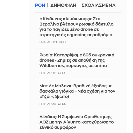
ΡΟΗ
ΔΗΜΟΦΙΛΗ
ΣΧΟΛΙΑΣΜΕΝΑ
«Κίνδυνος κλιμάκωσης»: Στο
Βερολίνο βλέπουν ρωσικό δάκτυλο
για το παγιδευμένο drone σε
στρατηγικής σημασίας αεροδρόμιο
ΠΡΙΝ ΑΠΌ 20 ΏΡΕΣ
Ρωσία: Καταρρίψαμε 605 ουκρανικά
drones - Zημιές σε αποθήκη της
Wildberries, πυρκαγιές σε σπίτια
ΠΡΙΝ ΑΠΌ 21 ΏΡΕΣ
Ματ Λε Μπλανκ: Βραδινή έξοδος με
δασκάλα γιόγκα – Νέα σχέση για τον
«Τζόι»; (φωτό)
ΠΡΙΝ ΑΠΌ 21 ΏΡΕΣ
Δένδιας: Η Συμφωνία Οριοθέτησης
ΑΟΖ με την Αίγυπτο κατοχύρωσε το
εθνικό συμφέρον