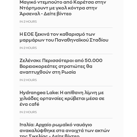
Μαγικό ντεμπούτο από Καρέτσα στην
Ντόρτμουντ με γκολ κόντρα στην
Άρσεναλ - Δείτε βίντεο
IN 2 HOURS
Η ΕΟΕ ξεκινά τον καθαρισμό των
μαρμάρων του Παναθηναϊκού Σταδίου
IN 2 HOURS
Ζελένσκι: Περισσότεροι από 50.000
Βορειοκορεάτες στρατιώτες θα
αναπτυχθούν στη Ρωσία
IN 2 HOURS
Hydrangea Lake: Η απίθανη λίμνη με
χιλιάδες ορτανσίες κρύβεται μέσα σε
ένα café
IN 2 HOURS
Ιταλία: Αρχαίο ρωμαϊκό ναυάγιο
ανακαλύφθηκε στα ανοιχτά των ακτών
της Σικελίας - Δείτε βίντεο