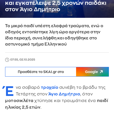
και εγκατέλειψε 2,5 χρονών παιδάκι
στον Άγιο Δημήτριο
Το μικρό παιδί υπέστη ελαφρά τραύματα, ενώ ο
οδηγός εντοπίστηκε λίγη ώρα αργότερα στην
ίδια περιοχή, συνελήφθη και οδηγήθηκε στο
αστυνομικό τμήμα Ελληνικού
07:55, 02.10.2025
Προσθέστε το SKAI.gr στο
Google
Έ
να σοβαρό
τροχαίο
συνέβη το βράδυ της
Τετάρτης στον
Άγιο Δημήτριο
, όταν
μοτοσικλέτα
χτύπησε και τραυμάτισε ένα
παιδί
ηλικίας 2,5 ετών
.