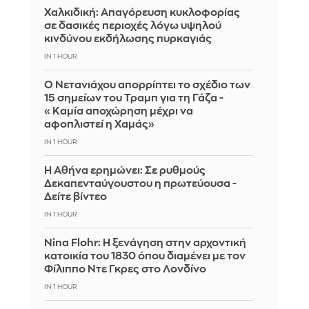
Χαλκιδική: Απαγόρευση κυκλοφορίας
σε δασικές περιοχές λόγω υψηλού
κινδύνου εκδήλωσης πυρκαγιάς
IN 1 HOUR
Ο Νετανιάχου απορρίπτει το σχέδιο των
15 σημείων του Τραμπ για τη Γάζα -
«Καμία αποχώρηση μέχρι να
αφοπλιστεί η Χαμάς»
IN 1 HOUR
Η Αθήνα ερημώνει: Σε ρυθμούς
Δεκαπενταύγουστου η πρωτεύουσα -
Δείτε βίντεο
IN 1 HOUR
Nina Flohr: Η ξενάγηση στην αρχοντική
κατοικία του 1830 όπου διαμένει με τον
Φίλιππο Ντε Γκρες στο Λονδίνο
IN 1 HOUR