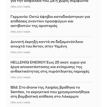
για την ασφάλειά του, με ή χωρίς συμφωνία
ΠΡΙΝ ΑΠΌ 1 ΜΈΡΑ
Γερμανία: Οκτώ έφηβοι καταδικάστηκαν για
επιθέσεις εναντίον προσφύγων και
ακτιβιστών της αριστεράς
ΠΡΙΝ ΑΠΌ 1 ΜΈΡΑ
Δυνατή έκρηξη κοντά σε δεξαμενόπλοιο
ανοιχτά του Άντεν, στην Υεμένη
ΠΡΙΝ ΑΠΌ 1 ΜΈΡΑ
HELLENiQ ENERGY: Έως 25 εκατ. ευρώ για
έργα αποκατάστασης και ενίσχυσης της
ανθεκτικότητας στις πυρόπληκτες περιοχές
ΠΡΙΝ ΑΠΌ 1 ΜΈΡΑ
Bild: Στο drone της Λειψίας βρέθηκε το
Semtex, το εκρηκτικό που χρησιμοποιήθηκε
στη βομβιστική επίθεση στο Λόκερμπι
ΠΡΙΝ ΑΠΌ 1 ΜΈΡΑ