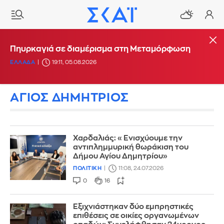
Πηυρκαγιά σε διαμέρισμα στη Μεταμόρφωση
ΕΛΛΑΔΑ
19:11, 05.08.2026
ΑΓΙΟΣ ΔΗΜΗΤΡΙΟΣ
Χαρδαλιάς: «Ενισχύουμε την
αντιπλημμυρική θωράκιση του
Δήμου Αγίου Δημητρίου»
ΠΟΛΙΤΙΚΗ
11:08, 24.07.2026
0
16
Εξιχνιάστηκαν δύο εμπρηστικές
επιθέσεις σε οικίες οργανωμένων