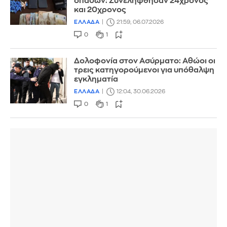
οπαδών: Συνελήφθησαν 24χρονος
και 20χρονος
ΕΛΛΑΔΑ
21:59, 06.07.2026
0
1
Δολοφονία στον Ασύρματο: Αθώοι οι
τρεις κατηγορούμενοι για υπόθαλψη
εγκληματία
ΕΛΛΑΔΑ
12:04, 30.06.2026
0
1