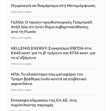
Πηυρκαγιά σε διαμέρισμα στη Μεταμόρφωση
ΠΡΙΝ ΑΠΌ 1 ΜΈΡΑ
Γαλλία: Ο πρώην πρωθυπουργός Γκαμπριέλ
Ατάλ λέει ότι ήταν θύμα κυβερνοεπίθεσης
από τη Ρωσία
ΠΡΙΝ ΑΠΌ 1 ΜΈΡΑ
HELLENiQ ENERGY: Συγκρίσιμα EBITDA στα
€442 εκατ. για το β’ τρίμηνο και €734 εκατ. για
το α’ εξάμηνο
ΠΡΙΝ ΑΠΌ 1 ΜΈΡΑ
ΗΠΑ: Το ελικόπτερο που μεταφέρει τον
Τραμπ βρέθηκε πολύ κοντά σε επιβατικό
αεροπλάνο
ΠΡΙΝ ΑΠΌ 1 ΜΈΡΑ
Επίσκεψη κλιμακίου της ΕΛ.ΑΣ. στις
πυρόπληκτες περιοχές