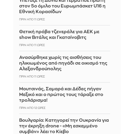
Υπέταξε τη Δανία και τερμάτισε πρώτη
στον 5ο όμιλο του Ευρωμπάσκετ U16 η
Εθνική Κορασίδων
ΠΡΙΝ ΑΠΌ 11 ΏΡΕΣ
Θετική πρόβα τζενεράλε για ΑΕΚ με
show Βιτάλις και Γκατσίνοβιτς
ΠΡΙΝ ΑΠΌ 11 ΏΡΕΣ
Ανασύρθηκε χωρίς τις αισθήσεις του
ηλικιωμένος από πηγάδι σε οικισμό της
Αλεξανδρούπολης
ΠΡΙΝ ΑΠΌ 11 ΏΡΕΣ
Μουτσινάς, Σαμαρά και Δέδες πήγαν
Μεξικό και ο πρώτος τους τάραξε στο
τρολάρισμα!
ΠΡΙΝ ΑΠΌ 12 ΏΡΕΣ
Βουλγαρία: Κατηγορεί την Ουκρανία για
την έκρηξη drone - «Μη εσκεμμένο
συμβάν» λέει το Κίεβο