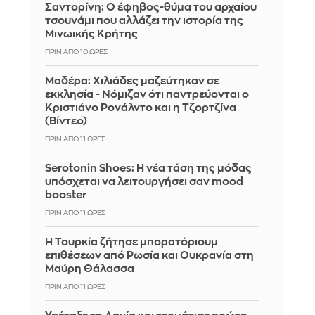
Σαντορίνη: Ο έφηβος-θύμα του αρχαίου
τσουνάμι που αλλάζει την ιστορία της
Μινωικής Κρήτης
ΠΡΙΝ ΑΠΌ 10 ΏΡΕΣ
Μαδέρα: Χιλιάδες μαζεύτηκαν σε
εκκλησία - Νόμιζαν ότι παντρεύονται ο
Κριστιάνο Ρονάλντο και η Τζορτζίνα
(Βίντεο)
ΠΡΙΝ ΑΠΌ 11 ΏΡΕΣ
Serotonin Shoes: Η νέα τάση της μόδας
υπόσχεται να λειτουργήσει σαν mood
booster
ΠΡΙΝ ΑΠΌ 11 ΏΡΕΣ
Η Τουρκία ζήτησε μπορατόριουμ
επιθέσεων από Ρωσία και Ουκρανία στη
Μαύρη Θάλασσα
ΠΡΙΝ ΑΠΌ 11 ΏΡΕΣ