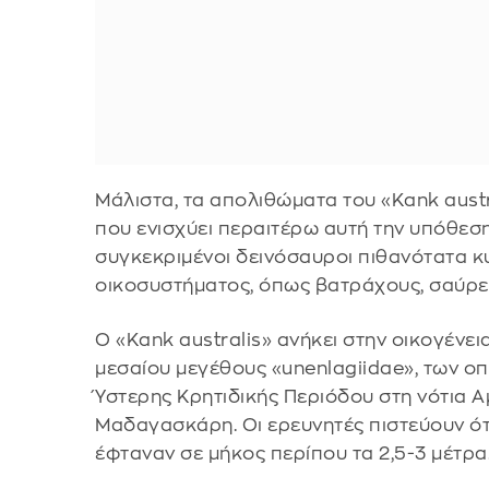
Μάλιστα, τα απολιθώματα του «Kank aust
που ενισχύει περαιτέρω αυτή την υπόθεση. 
συγκεκριμένοι δεινόσαυροι πιθανότατα κ
οικοσυστήματος, όπως βατράχους, σαύρες
Ο «Kank australis» ανήκει στην οικογέν
μεσαίου μεγέθους «unenlagiidae», των ο
Ύστερης Κρητιδικής Περιόδου στη νότια Αμ
Μαδαγασκάρη. Οι ερευνητές πιστεύουν ότι
έφταναν σε μήκος περίπου τα 2,5-3 μέτρα