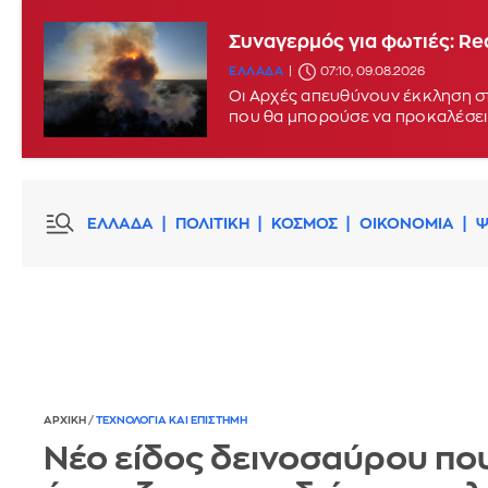
Συναγερμός για φωτιές: Red
ΕΛΛΑΔΑ
07:10, 09.08.2026
Οι Αρχές απευθύνουν έκκληση στ
που θα μπορούσε να προκαλέσει
ΕΛΛΑΔΑ
ΠΟΛΙΤΙΚΗ
ΚΟΣΜΟΣ
ΟΙΚΟΝΟΜΙΑ
Ψ
ΑΡΧΙΚΗ
/
ΤΕΧΝΟΛΟΓΙΑ ΚΑΙ ΕΠΙΣΤΗΜΗ
Νέο είδος δεινοσαύρου πο