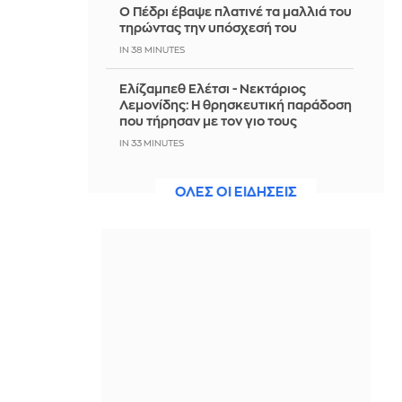
Ο Πέδρι έβαψε πλατινέ τα μαλλιά του
τηρώντας την υπόσχεσή του
IN 38 MINUTES
Ελίζαμπεθ Ελέτσι - Νεκτάριος
Λεμονίδης: Η θρησκευτική παράδοση
που τήρησαν με τον γιο τους
IN 33 MINUTES
Ένας Γερμανός Αλεξανδρινός
ΟΛΕΣ ΟΙ ΕΙΔΗΣΕΙΣ
έκλεισε τα ογδόντα
IN 22 MINUTES
Από χτύπημα των Χούθι η φωτιά σε
εγκαταστάσεις του πετρελαϊκού
κολοσσού Aramco στη Σαουδική
Αραβία
IN 18 MINUTES
Ο Ράσελ Κρόου συναντά την
Πριγιάνκα Τσόπρα Τζόνας στο sci-fi
θρίλερ «Bluefly»