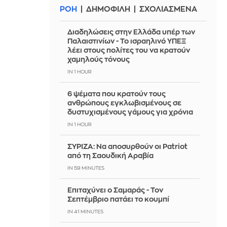
ΡΟΗ
ΔΗΜΟΦΙΛΗ
ΣΧΟΛΙΑΣΜΕΝΑ
Διαδηλώσεις στην Ελλάδα υπέρ των
Παλαιστινίων - Το ισραηλινό ΥΠΕΞ
λέει στους πολίτες του να κρατούν
χαμηλούς τόνους
IN 1 HOUR
6 ψέματα που κρατούν τους
ανθρώπους εγκλωβισμένους σε
δυστυχισμένους γάμους για χρόνια
IN 1 HOUR
ΣΥΡΙΖΑ: Να αποσυρθούν οι Patriot
από τη Σαουδική Αραβία
IN 59 MINUTES
Επιταχύνει ο Σαμαράς - Τον
Σεπτέμβριο πατάει το κουμπί
IN 41 MINUTES