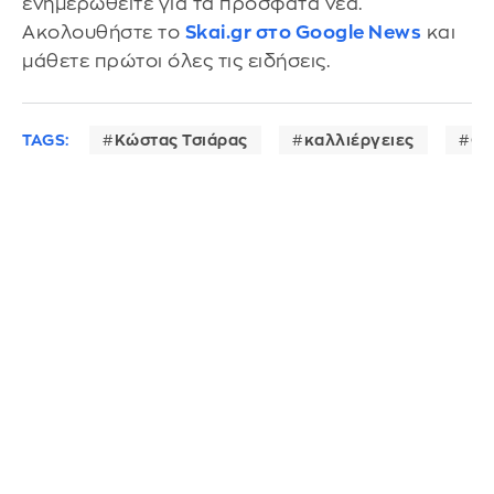
ενημερωθείτε για τα πρόσφατα νέα.
Ακολουθήστε το
Skai.gr στο Google News
και
μάθετε πρώτοι όλες τις ειδήσεις.
TAGS:
Κώστας Τσιάρας
καλλιέργειες
ΟΠ