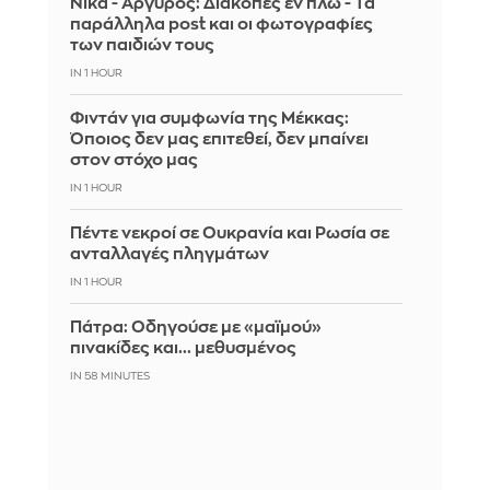
Νίκα - Αργυρός: Διακοπές εν πλω - Τα
παράλληλα post και οι φωτογραφίες
των παιδιών τους
IN 1 HOUR
Φιντάν για συμφωνία της Μέκκας:
Όποιος δεν μας επιτεθεί, δεν μπαίνει
στον στόχο μας
IN 1 HOUR
Πέντε νεκροί σε Ουκρανία και Ρωσία σε
ανταλλαγές πληγμάτων
IN 1 HOUR
Πάτρα: Οδηγούσε με «μαϊμού»
πινακίδες και... μεθυσμένος
IN 58 MINUTES