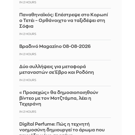
IN 2 HOURS
Παναθηναϊκός: Επέστρεψε στο Κορωπί
ο Τετέι – Ορθάνοιχτο να ταξιδέψει στη
Σόφια
IN 2 HOURS
Βραδινό Magazino 08-08-2026
IN 2 HOURS
Δύο συλλήψεις για μεταφορά
μεταναστών σε Έβρο και Ροδόπη
IN 2 HOURS
«Προσεχώς» θα δημοσιοποιηθούν
βίντεο με τον Μοτζτάμπα, λέει η
Τεχεράνη
IN 2 HOURS
Digital Perfume: Πώς η τεχνητή
νοημοσύνη δημιουργεί το άρωμα που