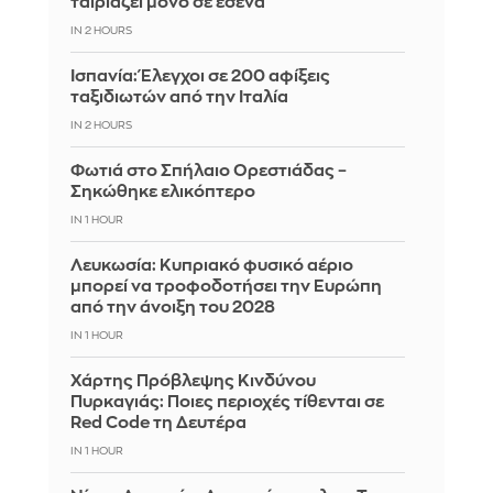
ταιριάζει μόνο σε εσένα
IN 2 HOURS
Ισπανία: Έλεγχοι σε 200 αφίξεις
ταξιδιωτών από την Ιταλία
IN 2 HOURS
Φωτιά στο Σπήλαιο Ορεστιάδας –
Σηκώθηκε ελικόπτερο
IN 1 HOUR
Λευκωσία: Κυπριακό φυσικό αέριο
μπορεί να τροφοδοτήσει την Ευρώπη
από την άνοιξη του 2028
IN 1 HOUR
Χάρτης Πρόβλεψης Κινδύνου
Πυρκαγιάς: Ποιες περιοχές τίθενται σε
Red Code τη Δευτέρα
IN 1 HOUR