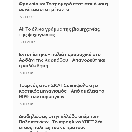
Φρανσίσκο: Το τρομερό στατιστικό και η
συνέπεια στα τρίποντα
IN 2 HOURS
AI: Το άλικο γράμμα της βιομηχανίας
της ψυχαγωγίας
IN 2 HOURS
Εντοπίστηκαν παλιά πυρομαχικά στο
Αρδάνι της Καρπάθου – Απαγορεύτηκε
η κολύμβηση
IN 1 HOUR
Τουρνάς στον ΣΚΑΪ: Σε επιφυλακή ο
κρατικός μηχανισμός – Από αμέλεια το
90% των πυρκαγιών
IN 1 HOUR
Διαδηλώσεις στην Ελλάδα υπέρ των
Παλαιστινίων - Το ισραηλινό ΥΠΕΞ λέει
στους πολίτες του να κρατούν