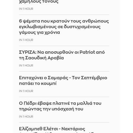
χαμηλούς τόνους
IN 1 HOUR
6 ψέματα που κρατούν τους ανθρώπους
εγκλωβισμένους σε δυστυχισμένους
γάμους για χρόνια
IN 1 HOUR
ΣΥΡΙΖΑ: Να αποσυρθούν οι Patriot από
τη Σαουδική Αραβία
IN 1 HOUR
Επιταχύνει ο Σαμαράς - Τον Σεπτέμβριο
πατάει το κουμπί
IN 1 HOUR
Ο Πέδρι έβαψε πλατινέ τα μαλλιά του
τηρώντας την υπόσχεσή του
IN 1 HOUR
Ελίζαμπεθ Ελέτσι - Νεκτάριος