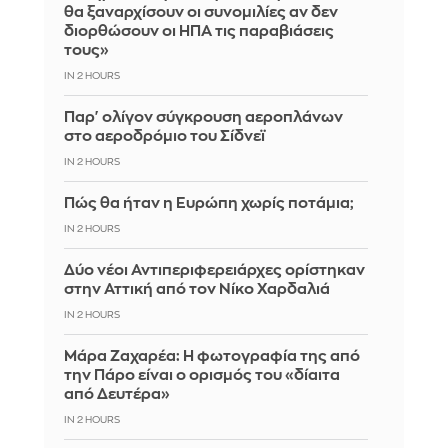
θα ξαναρχίσουν οι συνομιλίες αν δεν
διορθώσουν οι ΗΠΑ τις παραβιάσεις
τους»
IN 2 HOURS
Παρ' ολίγον σύγκρουση αεροπλάνων
στο αεροδρόμιο του Σίδνεϊ
IN 2 HOURS
Πώς θα ήταν η Ευρώπη χωρίς ποτάμια;
IN 2 HOURS
Δύο νέοι Αντιπεριφερειάρχες ορίστηκαν
στην Αττική από τον Νίκο Χαρδαλιά
IN 2 HOURS
Μάρα Ζαχαρέα: Η φωτογραφία της από
την Πάρο είναι ο ορισμός του «δίαιτα
από Δευτέρα»
IN 2 HOURS