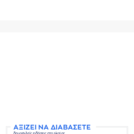
ΑΞΙΖΕΙ ΝΑ ΔΙΑΒΑΣΕΤΕ
δημοφιλείς ειδήσεις στο skai.gr