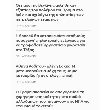
Οι τιμές της βενζίνης αυξήθηκαν
εξαιτίας του πολέμου του Τραμπ στο
Ιράν, και όχι λόγω της απληστίας των
πετρελαϊκών εταιρειών
ΠΡΙΝ ΑΠΌ 1 ΜΈΡΑ
Η SpaceX θα κατασκευάσει σταθμούς
παραγωγής ηλεκτρικής ενέργειας για
να τροφοδοτεί εργοστάσιο μικροτσίπ
στο Τέξας
ΠΡΙΝ ΑΠΌ 1 ΜΈΡΑ
Αθηνά Ροδίτου - Ελένη Σακκά: Η
μεταμεσονύκτια μάχη τους με μια
κατσαρίδα ήταν απλώς... επική!
ΠΡΙΝ ΑΠΌ 1 ΜΈΡΑ
Ο Τραμπ σκοπεύει να απαγορεύσει τη
χορήγηση υπηκοότητας στα παιδιά
αλλοδαπών που πηγαίνουν στις ΗΠΑ για
«τουρισμό τοκετού»