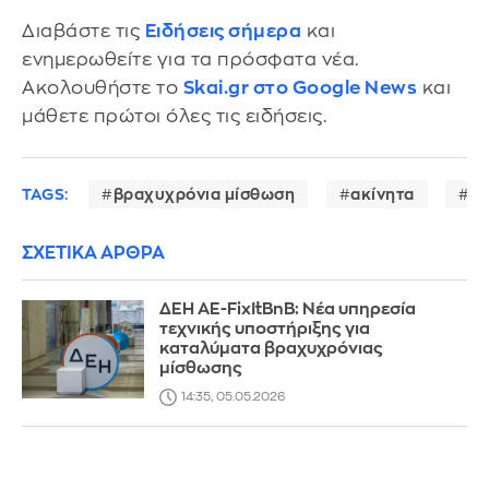
Διαβάστε τις
Ειδήσεις σήμερα
και
ενημερωθείτε για τα πρόσφατα νέα.
Ακολουθήστε το
Skai.gr στο Google News
και
μάθετε πρώτοι όλες τις ειδήσεις.
TAGS:
βραχυχρόνια μίσθωση
ακίνητα
Στ
ΣΧΕΤΙΚΑ ΑΡΘΡΑ
ΔΕΗ ΑΕ-FixItBnB: Νέα υπηρεσία
τεχνικής υποστήριξης για
καταλύματα βραχυχρόνιας
μίσθωσης
14:35, 05.05.2026