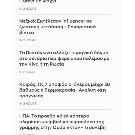
Γλιστρίδα γιαχνί
IN 2 HOURS
Μεξικό: Εκτέλεσαν influencer σε
ζωντανή μετάδοση – Σοκαριστικό
βίντεο
IN 2 HOURS
Το Πεντάγωνο αλλάζει πυρηνικό δόγμα
στο σενάριο περιφερειακού πολέμου με
την Κίνα ή τη Ρωσία
IN 2 HOURS
Καιρός: Ως 7 μποφόρ οι άνεμοι, μέχρι 38
βαθμούς η θερμοκρασία - Αναλυτικά η
πρόγνωση
IN 2 HOURS
ΗΠΑ: Το προεδρικό ελικόπτερο
πλησίασε υπερβολικά αεροπλάνο της
γραμμής στην Ουάσιγκτον - Τι συνέβη