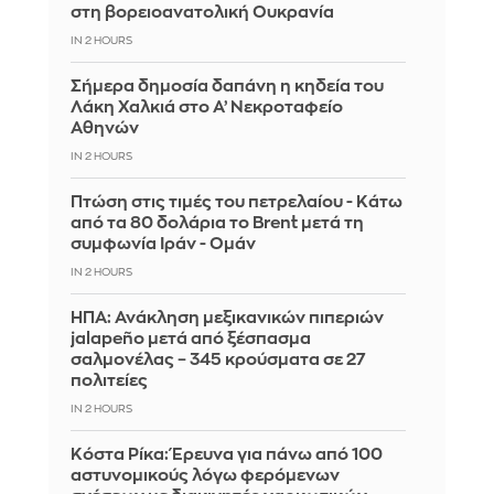
στη βορειοανατολική Ουκρανία
IN 2 HOURS
Σήμερα δημοσία δαπάνη η κηδεία του
Λάκη Χαλκιά στο Α’ Νεκροταφείο
Αθηνών
IN 2 HOURS
Πτώση στις τιμές του πετρελαίου - Κάτω
από τα 80 δολάρια το Brent μετά τη
συμφωνία Ιράν - Ομάν
IN 2 HOURS
ΗΠΑ: Ανάκληση μεξικανικών πιπεριών
jalapeño μετά από ξέσπασμα
σαλμονέλας – 345 κρούσματα σε 27
πολιτείες
IN 2 HOURS
Κόστα Ρίκα: Έρευνα για πάνω από 100
αστυνομικούς λόγω φερόμενων