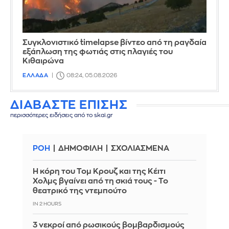
Συγκλονιστικό timelapse βίντεο από τη ραγδαία
εξάπλωση της φωτιάς στις πλαγιές του
Κιθαιρώνα
ΕΛΛΑΔΑ
08:24, 05.08.2026
ΔΙΑΒΑΣΤΕ ΕΠΙΣΗΣ
περισσότερες ειδήσεις από το skai.gr
ΡΟΗ
ΔΗΜΟΦΙΛΗ
ΣΧΟΛΙΑΣΜΕΝΑ
Η κόρη του Τομ Κρουζ και της Κέιτι
Χολμς βγαίνει από τη σκιά τους - Το
θεατρικό της ντεμπούτο
IN 2 HOURS
3 νεκροί από ρωσικούς βομβαρδισμούς