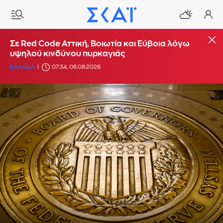
Σε Red Code Αττική, Βοιωτία και Εύβοια λόγω
υψηλού κινδύνου πυρκαγιάς
ΕΛΛΑΔΑ
07:34, 06.08.2026