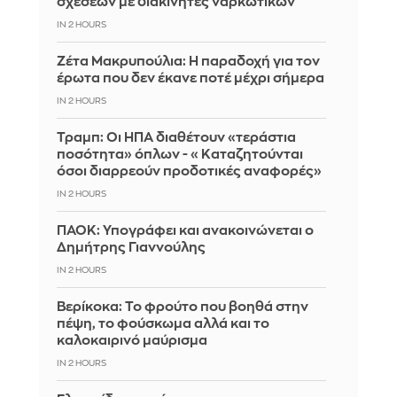
σχέσεων με διακινητές ναρκωτικών
IN 2 HOURS
Ζέτα Μακρυπούλια: Η παραδοχή για τον
έρωτα που δεν έκανε ποτέ μέχρι σήμερα
IN 2 HOURS
Τραμπ: Οι ΗΠΑ διαθέτουν «τεράστια
ποσότητα» όπλων - «Καταζητούνται
όσοι διαρρεούν προδοτικές αναφορές»
IN 2 HOURS
ΠΑΟΚ: Υπογράφει και ανακοινώνεται ο
Δημήτρης Γιαννούλης
IN 2 HOURS
Βερίκοκα: Το φρούτο που βοηθά στην
πέψη, το φούσκωμα αλλά και το
καλοκαιρινό μαύρισμα
IN 2 HOURS