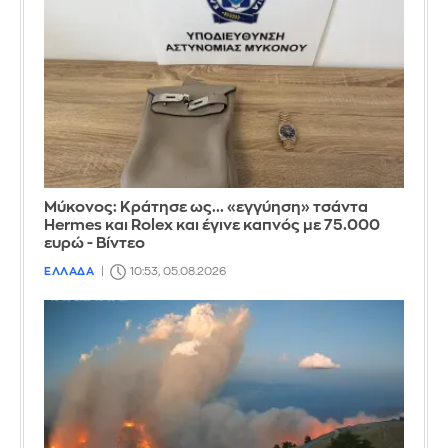
Μύκονος: Κράτησε ως... «εγγύηση» τσάντα
Hermes και Rolex και έγινε καπνός με 75.000
ευρώ - Βίντεο
ΕΛΛΑΔΑ
10:53, 05.08.2026