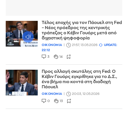
Τέλος εποχής για τον Πάουελ στη Fed
– Νέος πρόεδρος της κεντρικής
τράπεζας ο Κέβιν Γουόρς μετά από
διχαστική ψηφοφορία
ΟΙΚΟΝΟΜΙΑ
21:57, 13.05.2026
UPDATE:
22:12
3
14
Προς αλλαγή σκυτάλης στη Fed: Ο
Κέβιν Γουόρς εγκρίθηκε για το Δ.Σ.,
ένα βήμα πιο κοντά στη διαδοχή
Πάουελ
ΟΙΚΟΝΟΜΙΑ
20:03, 12.05.2026
0
13