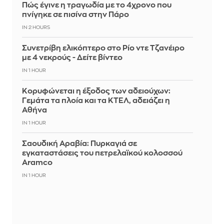
Πώς έγινε η τραγωδία με το 4χρονο που
πνίγηκε σε πισίνα στην Πάρο
IN 2 HOURS
Συνετρίβη ελικόπτερο στο Ρίο ντε Τζανέιρο
με 4 νεκρούς - Δείτε βίντεο
IN 1 HOUR
Κορυφώνεται η έξοδος των αδειούχων:
Γεμάτα τα πλοία και τα ΚΤΕΛ, αδειάζει η
Αθήνα
IN 1 HOUR
Σαουδική Αραβία: Πυρκαγιά σε
εγκαταστάσεις του πετρελαϊκού κολοσσού
Aramco
IN 1 HOUR