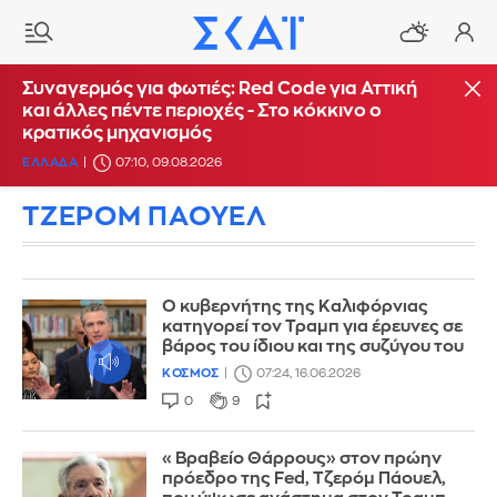
Συναγερμός για φωτιές: Red Code για Αττική
και άλλες πέντε περιοχές - Στο κόκκινο ο
κρατικός μηχανισμός
ΕΛΛΑΔΑ
07:10, 09.08.2026
ΤΖΕΡΟΜ ΠΑΟΥΕΛ
Ο κυβερνήτης της Καλιφόρνιας
κατηγορεί τον Τραμπ για έρευνες σε
βάρος του ίδιου και της συζύγου του
ΚΟΣΜΟΣ
07:24, 16.06.2026
0
9
«Βραβείο Θάρρους» στον πρώην
πρόεδρο της Fed, Τζερόμ Πάουελ,