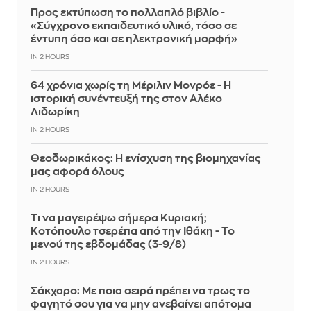
Προς εκτύπωση το πολλαπλό βιβλίο -
«Σύγχρονο εκπαιδευτικό υλικό, τόσο σε
έντυπη όσο και σε ηλεκτρονική μορφή»
IN 2 HOURS
64 χρόνια χωρίς τη Μέριλιν Μονρόε - Η
ιστορική συνέντευξή της στον Αλέκο
Λιδωρίκη
IN 2 HOURS
Θεοδωρικάκος: Η ενίσχυση της βιομηχανίας
μας αφορά όλους
IN 2 HOURS
Τι να μαγειρέψω σήμερα Κυριακή;
Κοτόπουλο τσερέπα από την Ιθάκη - Το
μενού της εβδομάδας (3-9/8)
IN 2 HOURS
Σάκχαρο: Με ποια σειρά πρέπει να τρως το
φαγητό σου για να μην ανεβαίνει απότομα