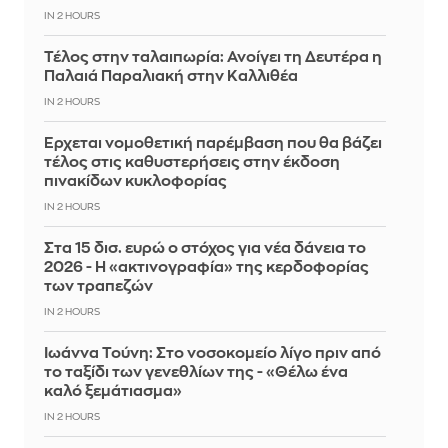
IN 2 HOURS
Τέλος στην ταλαιπωρία: Ανοίγει τη Δευτέρα η
Παλαιά Παραλιακή στην Καλλιθέα
IN 2 HOURS
Έρχεται νομοθετική παρέμβαση που θα βάζει
τέλος στις καθυστερήσεις στην έκδοση
πινακίδων κυκλοφορίας
IN 2 HOURS
Στα 15 δισ. ευρώ ο στόχος για νέα δάνεια το
2026 - Η «ακτινογραφία» της κερδοφορίας
των τραπεζών
IN 2 HOURS
Ιωάννα Τούνη: Στο νοσοκομείο λίγο πριν από
το ταξίδι των γενεθλίων της - «Θέλω ένα
καλό ξεμάτιασμα»
IN 2 HOURS