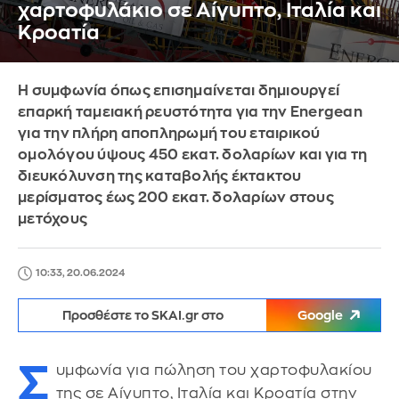
χαρτοφυλάκιο σε Αίγυπτο, Ιταλία και
Κροατία
Η συμφωνία όπως επισημαίνεται δημιουργεί
επαρκή ταμειακή ρευστότητα για την Energean
για την πλήρη αποπληρωμή του εταιρικού
ομολόγου ύψους 450 εκατ. δολαρίων και για τη
διευκόλυνση της καταβολής έκτακτου
μερίσματος έως 200 εκατ. δολαρίων στους
μετόχους
10:33, 20.06.2024
Προσθέστε το SKAI.gr στο
Google
Σ
υμφωνία για πώληση του χαρτοφυλακίου
της σε Αίγυπτο, Ιταλία και Κροατία στην