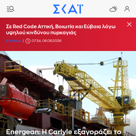
Σε Red Code Αττική, Βοιωτία και Εύβοια λόγω
υψηλού κινδύνου πυρκαγιάς
ΕΛΛΑΔΑ
07:34, 06.08.2026
Energean: Η Carlyle εξαγοράζει τo