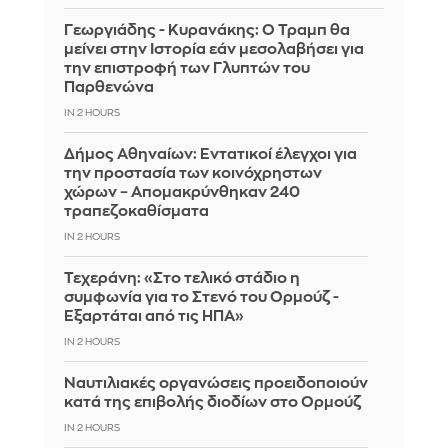
Γεωργιάδης - Κυρανάκης: Ο Τραμπ θα
μείνει στην Ιστορία εάν μεσολαβήσει για
την επιστροφή των Γλυπτών του
Παρθενώνα
IN 2 HOURS
Δήμος Αθηναίων: Εντατικοί έλεγχοι για
την προστασία των κοινόχρηστων
χώρων – Απομακρύνθηκαν 240
τραπεζοκαθίσματα
IN 2 HOURS
Τεχεράνη: «Στο τελικό στάδιο η
συμφωνία για το Στενό του Ορμούζ -
Εξαρτάται από τις ΗΠΑ»
IN 2 HOURS
Ναυτιλιακές οργανώσεις προειδοποιούν
κατά της επιβολής διοδίων στο Ορμούζ
IN 2 HOURS