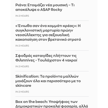
Ριάνα: Ετοιμάζει νέα μουσική – Τι
αποκάλυψε ο A$AP Rocky
IN 2 HOURS
«Ένιωθα σαν ένα κομμάτι κρέας»: Η
συγκλονιστική μαρτυρία πρώην
νεοσύλλεκτης για σεξουαλική
κακοποίηση στον βρετανικό στρατό
IN 2 HOURS
Σφοδρές καταιγίδες πλήττουν τις
Φιλιππίνες - Tουλάχιστον 4 νεκροί
IN 2 HOURS
Skinification: Τα προϊόντα μαλλιών
μοιάζουν όλο και περισσότερο με το
skincare
IN 2 HOURS
Box on the beach: Υποψήφιος των
Δημοκρατικών προκαλεί φασαρία, αλλά