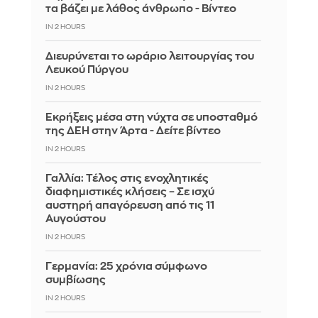
τα βάζει με λάθος άνθρωπο - Βίντεο
IN 2 HOURS
Διευρύνεται το ωράριο λειτουργίας του
Λευκού Πύργου
IN 2 HOURS
Eκρήξεις μέσα στη νύχτα σε υποσταθμό
της ΔΕΗ στην Άρτα - Δείτε βίντεο
IN 2 HOURS
Γαλλία: Τέλος στις ενοχλητικές
διαφημιστικές κλήσεις – Σε ισχύ
αυστηρή απαγόρευση από τις 11
Αυγούστου
IN 2 HOURS
Γερμανία: 25 χρόνια σύμφωνο
συμβίωσης
IN 2 HOURS