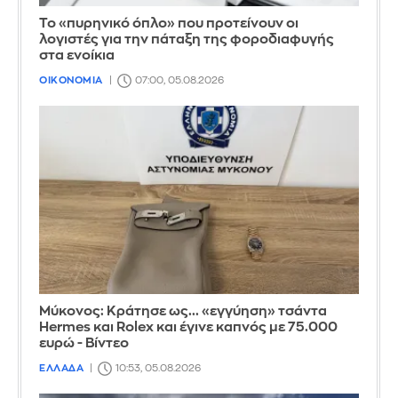
Το «πυρηνικό όπλο» που προτείνουν οι
λογιστές για την πάταξη της φοροδιαφυγής
στα ενοίκια
ΟΙΚΟΝΟΜΙΑ
07:00, 05.08.2026
Μύκονος: Κράτησε ως... «εγγύηση» τσάντα
Hermes και Rolex και έγινε καπνός με 75.000
ευρώ - Βίντεο
ΕΛΛΑΔΑ
10:53, 05.08.2026