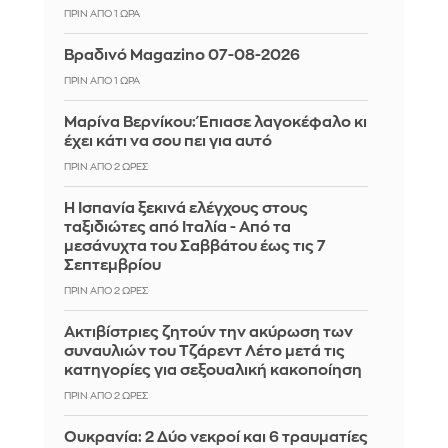
ΠΡΙΝ ΑΠΌ 1 ΏΡΑ
Βραδινό Magazino 07-08-2026
ΠΡΙΝ ΑΠΌ 1 ΏΡΑ
Μαρίνα Βερνίκου: Έπιασε λαγοκέφαλο κι
έχει κάτι να σου πει για αυτό
ΠΡΙΝ ΑΠΌ 2 ΏΡΕΣ
Η Ισπανία ξεκινά ελέγχους στους
ταξιδιώτες από Ιταλία - Από τα
μεσάνυχτα του Σαββάτου έως τις 7
Σεπτεμβρίου
ΠΡΙΝ ΑΠΌ 2 ΏΡΕΣ
Ακτιβίστριες ζητούν την ακύρωση των
συναυλιών του Τζάρεντ Λέτο μετά τις
κατηγορίες για σεξουαλική κακοποίηση
ΠΡΙΝ ΑΠΌ 2 ΏΡΕΣ
Ουκρανία: 2 Δύο νεκροί και 6 τραυματίες