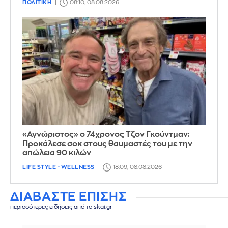
ΠΟΛΙΤΙΚΗ
08:10, 08.08.2026
«Αγνώριστος» ο 74χρονος Τζον Γκούντμαν:
Προκάλεσε σοκ στους θαυμαστές του με την
απώλεια 90 κιλών
LIFE STYLE - WELLNESS
18:09, 08.08.2026
ΔΙΑΒΑΣΤΕ ΕΠΙΣΗΣ
περισσότερες ειδήσεις από το skai.gr