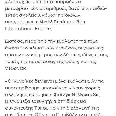
«Δυστυχώς, όλα αυτά μπορούν να
μεταφραστούν σε αριθμούς θανάτων, παιδιών
εκτός σχολείου, γάμων παιδιών...»,
υπογράμμισε
η Μισέλ Περό
του Plan
International France.
Ωστόσο, πέρα από την ευαλωτότητά τους
έναντι των κλιματικών κινδύνων, οι γυναίκες
αποτελούν και μέρος των λύσεων, ιδίως στους
τομείς της προστασίας της φύσης και της
γεωργίας.
«Οι γυναίκες δεν είναι μόνο ευάλωτες. Αν τις
υποστηρίξουμε, μπορούν να γίνουν φορείς
αλλαγής», εκτίμησε
η Χοάνγκ Θι Νγκοκ Χα
,
Βιετναμέζα ερευνήτρια στη διάρκεια
συνέντευξης Τύπου πριν τη διεξαγωγή της
συνόδου της G7 για το Περιβάλλον στα τέλη