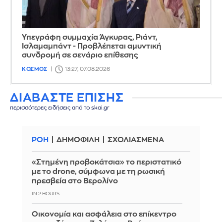
Υπεγράφη συμμαχία Άγκυρας, Ριάντ,
Ισλαμαμπάντ - Προβλέπεται αμυντική
συνδρομή σε σενάριο επίθεσης
ΚΟΣΜΟΣ
13:27, 07.08.2026
ΔΙΑΒΑΣΤΕ ΕΠΙΣΗΣ
περισσότερες ειδήσεις από το skai.gr
ΡΟΗ
ΔΗΜΟΦΙΛΗ
ΣΧΟΛΙΑΣΜΕΝΑ
«Στημένη προβοκάτσια» το περιστατικό
με το drone, σύμφωνα με τη ρωσική
πρεσβεία στο Βερολίνο
IN 2 HOURS
Οικονομία και ασφάλεια στο επίκεντρο