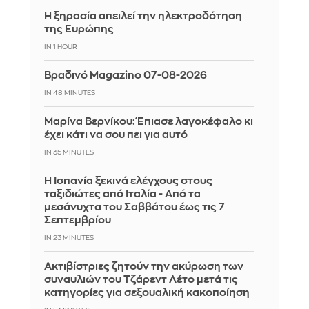
Η ξηρασία απειλεί την ηλεκτροδότηση
της Ευρώπης
IN 1 HOUR
Βραδινό Magazino 07-08-2026
IN 48 MINUTES
Μαρίνα Βερνίκου: Έπιασε λαγοκέφαλο κι
έχει κάτι να σου πει για αυτό
IN 35 MINUTES
Η Ισπανία ξεκινά ελέγχους στους
ταξιδιώτες από Ιταλία - Από τα
μεσάνυχτα του Σαββάτου έως τις 7
Σεπτεμβρίου
IN 23 MINUTES
Ακτιβίστριες ζητούν την ακύρωση των
συναυλιών του Τζάρεντ Λέτο μετά τις
κατηγορίες για σεξουαλική κακοποίηση