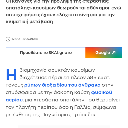
Οι κανόνες για την πρόληψη της «τεράστιας
σπατάλης» καυσίμων θεωρούνται αδύναμοι, ενώ
οι επιχειρήσεις έχουν ελάχιστα κίνητρα για την
κλιματική μετάβαση
17:20, 18.07.2025
Προσθέστε το SKAI.gr στο
Google
Η
βιομηχανία ορυκτών καυσίμων
διοχέτευσε πέρσι επιπλέον 389 εκατ.
τόνους
ρύπων διοξειδίου του άνθρακα
στην
ατμόσφαιρα με την άσκοπη καύση
φυσικού
αερίου
, μια «τεράστια σπατάλη» που θερμαίνει
τον πλανήτη περίπου όσο η Γαλλία, σύμφωνα
με έκθεση της Παγκόσμιας Τράπεζας.