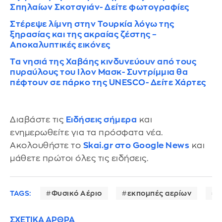
Σπηλαίων Σκοτσγιάν- Δείτε φωτογραφίες
Στέρεψε λίμνη στην Τουρκία λόγω της
ξηρασίας και της ακραίας ζέστης –
Αποκαλυπτικές εικόνες
Τα νησιά της Χαβάης κινδυνεύουν από τους
πυραύλους του Iλον Μασκ- Συντρίμμια θα
πέφτουν σε πάρκο της UΝΕSCO- Δείτε Χάρτες
Διαβάστε τις
Ειδήσεις σήμερα
και
ενημερωθείτε για τα πρόσφατα νέα.
Ακολουθήστε το
Skai.gr στο Google News
και
μάθετε πρώτοι όλες τις ειδήσεις.
TAGS:
Φυσικό Αέριο
εκπομπές αερίων
Π
ΣΧΕΤΙΚΑ ΑΡΘΡΑ