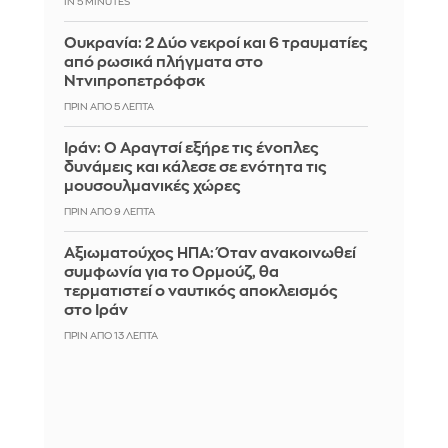
IN 5 MINUTES
Ουκρανία: 2 Δύο νεκροί και 6 τραυματίες
από ρωσικά πλήγματα στο
Ντνιπροπετρόφσκ
ΠΡΙΝ ΑΠΌ 5 ΛΕΠΤΆ
Ιράν: Ο Αραγτσί εξήρε τις ένοπλες
δυνάμεις και κάλεσε σε ενότητα τις
μουσουλμανικές χώρες
ΠΡΙΝ ΑΠΌ 9 ΛΕΠΤΆ
Αξιωματούχος ΗΠΑ: Όταν ανακοινωθεί
συμφωνία για το Ορμούζ, θα
τερματιστεί ο ναυτικός αποκλεισμός
στο Ιράν
ΠΡΙΝ ΑΠΌ 13 ΛΕΠΤΆ