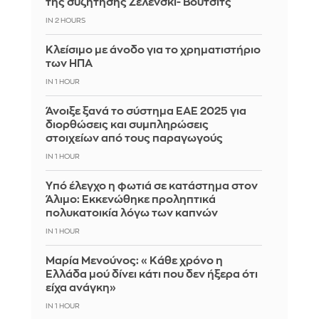
της συζήτησης Ζελένσκι- Βούτσιτς
IN 2 HOURS
Κλείσιμο με άνοδο για το χρηματιστήριο
των ΗΠΑ
IN 1 HOUR
Άνοιξε ξανά το σύστημα ΕΑΕ 2025 για
διορθώσεις και συμπληρώσεις
στοιχείων από τους παραγωγούς
IN 1 HOUR
Yπό έλεγχο η φωτιά σε κατάστημα στον
Άλιμο: Εκκενώθηκε προληπτικά
πολυκατοικία λόγω των καπνών
IN 1 HOUR
Μαρία Μενούνος: «Κάθε χρόνο η
Ελλάδα μού δίνει κάτι που δεν ήξερα ότι
είχα ανάγκη»
IN 1 HOUR