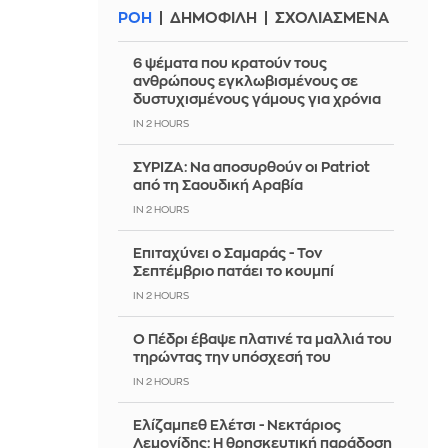
ΡΟΗ
ΔΗΜΟΦΙΛΗ
ΣΧΟΛΙΑΣΜΕΝΑ
6 ψέματα που κρατούν τους
ανθρώπους εγκλωβισμένους σε
δυστυχισμένους γάμους για χρόνια
IN 2 HOURS
ΣΥΡΙΖΑ: Να αποσυρθούν οι Patriot
από τη Σαουδική Αραβία
IN 2 HOURS
Επιταχύνει ο Σαμαράς - Τον
Σεπτέμβριο πατάει το κουμπί
IN 2 HOURS
Ο Πέδρι έβαψε πλατινέ τα μαλλιά του
τηρώντας την υπόσχεσή του
IN 2 HOURS
Ελίζαμπεθ Ελέτσι - Νεκτάριος
Λεμονίδης: Η θρησκευτική παράδοση