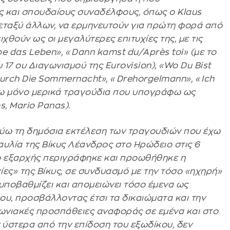
ς και σπουδαίους συναδέλφους, όπως ο Klaus
, μεταξύ άλλων, να ερμηνευτούν για πρώτη φορά από
χθούν ως οι μεγαλύτερες επιτυχίες της, με τις
be das Leben», «Dann kamst du/Αprès toi» (με το
 17 ου Διαγωνισμού της Eurovision), «Wo Du Bist
 Durch Die Sommernacht», «Drehorgelmann», «Ich
έρω μόνο μερικά τραγούδια που υπογράφω ως
, Μario Panas).
εύω τη δημόσια εκτέλεση των τραγουδιών που έχω
αυλία της Βίκυς Λέανδρος στο Ηρώδειο στις 6
ίο εξαρχής περιγράφηκε και προωθήθηκε η
ίες» της Βίκυς, σε συνδυασμό με την τόσο «ηχηρή»
ποβαθμίζει και απομειώνει τόσο έμενα ως
μου, προσβάλλοντας έτσι τα δικαιώματα και την
νωνιακές προσπάθειες αναφοράς σε εμένα και στο
ύστερα από την επίδοση του εξωδίκου, δεν