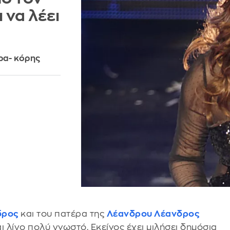
 να λέει
ρα- κόρης
δρος
και του πατέρα της
Λέανδρου Λέανδρος
ι λίγο πολύ γνωστό. Εκείνος έχει μιλήσει δημόσια