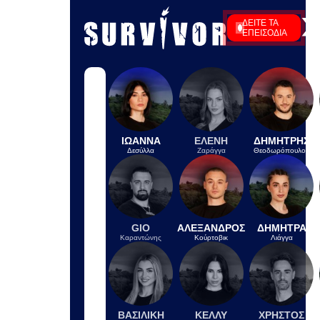
για την Ιουλιάννα Ρούσσου στα 800
μέτρα
IN 48 MINUTES
Πώς έγινε το τροχαίο στην Αθηνών-
Σουνίου: Η επικίνδυνη αναστροφή
του ΙΧ και η σύγκρουση με τη μηχανή
της ΔΙΑΣ
IN 39 MINUTES