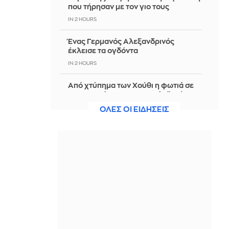
που τήρησαν με τον γιο τους
IN 2 HOURS
Ένας Γερμανός Αλεξανδρινός
έκλεισε τα ογδόντα
IN 2 HOURS
Από χτύπημα των Χούθι η φωτιά σε
εγκαταστάσεις του πετρελαϊκού
κολοσσού Aramco στη Σαουδική
ΟΛΕΣ ΟΙ ΕΙΔΗΣΕΙΣ
Αραβία
IN 2 HOURS
Ο Ράσελ Κρόου συναντά την
Πριγιάνκα Τσόπρα Τζόνας στο sci-fi
θρίλερ «Bluefly»
IN 1 HOUR
ΠΑΣΟΚ: «Η Εστία ανάλωσε τη μισή
δημοσιογραφική της ύλη για να μην
πει απολύτως τίποτα»