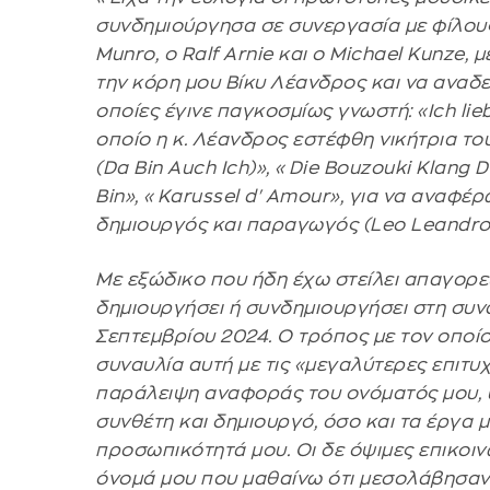
συνδημιούργησα σε συνεργασία με φίλου
Munro, ο Ralf Arnie και ο Μichael Κunze
την κόρη μου Βίκυ Λέανδρος και να αναδει
οποίες έγινε παγκοσμίως γνωστή: «Ich lie
οποίο η κ. Λέανδρος εστέφθη νικήτρια του
(Da Bin Auch Ich)», «Die Bouzouki Klang
Bin», «Karussel d' Amour», για να αναφ
δημιουργός και παραγωγός (Leo Leandros
Με εξώδικο που ήδη έχω στείλει απαγορ
δημιουργήσει ή συνδημιουργήσει στη συν
Σεπτεμβρίου 2024. Ο τρόπος με τον οπο
συναυλία αυτή με τις «μεγαλύτερες επιτυχ
παράλειψη αναφοράς του ονόματός μου, υ
συνθέτη και δημιουργό, όσο και τα έργα 
προσωπικότητά μου. Οι δε όψιμες επικοι
όνομά μου που μαθαίνω ότι μεσολάβησαν 