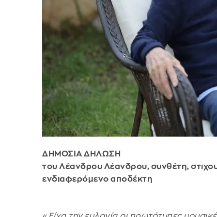
ΔΗΜΟΣΙΑ ΔΗΛΩΣΗ
του Λέανδρου Λέανδρου, συνθέτη, στιχο
ενδιαφερόμενο αποδέκτη
«Είχα την ευλογία οι πρωτότυπες μουσικ