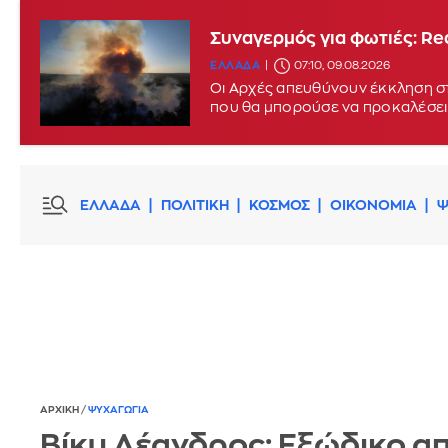
Συναγερμός για φωτιές: Red
ΕΛΛΑΔΑ
07:10, 09.08.2026
Οι Αρχές απευθύνουν έκκληση στ
που θα μπορούσε να προκαλέσει
ΕΛΛΑΔΑ
ΠΟΛΙΤΙΚΗ
ΚΟΣΜΟΣ
ΟΙΚΟΝΟΜΙΑ
Ψ
ΑΡΧΙΚΗ
/
ΨΥΧΑΓΩΓΙΑ
Βίκυ Λέανδρος: Εξώδικο α