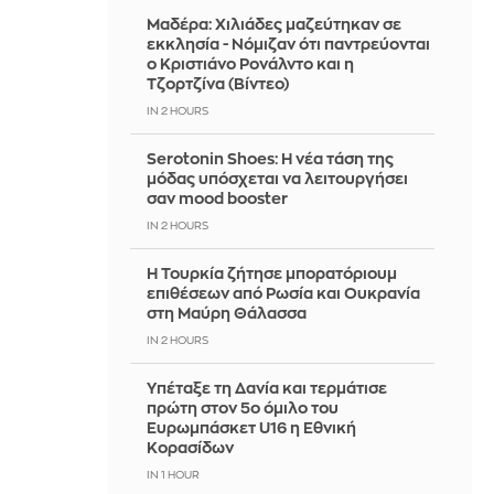
Μαδέρα: Χιλιάδες μαζεύτηκαν σε
εκκλησία - Νόμιζαν ότι παντρεύονται
ο Κριστιάνο Ρονάλντο και η
Τζορτζίνα (Βίντεο)
IN 2 HOURS
Serotonin Shoes: Η νέα τάση της
μόδας υπόσχεται να λειτουργήσει
σαν mood booster
IN 2 HOURS
Η Τουρκία ζήτησε μπορατόριουμ
επιθέσεων από Ρωσία και Ουκρανία
στη Μαύρη Θάλασσα
IN 2 HOURS
Υπέταξε τη Δανία και τερμάτισε
πρώτη στον 5ο όμιλο του
Ευρωμπάσκετ U16 η Εθνική
Κορασίδων
IN 1 HOUR