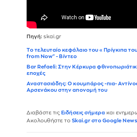
Πηγή:
skai.gr
Το τελευταίο κεφάλαιο του «Πρίγκιπα το
from Now" - Βίντεο
Bar Refaeli: Στην Κέρκυρα φθινοπωριάτικα
εποχές
Αναστασιάδης: Ο κουμπάρος -πια- Αντίνο
Αρσενάκου στην απονομή του
Διαβάστε τις
Ειδήσεις σήμερα
και ενημερω
Ακολουθήστε το
Skai.gr στο Google New