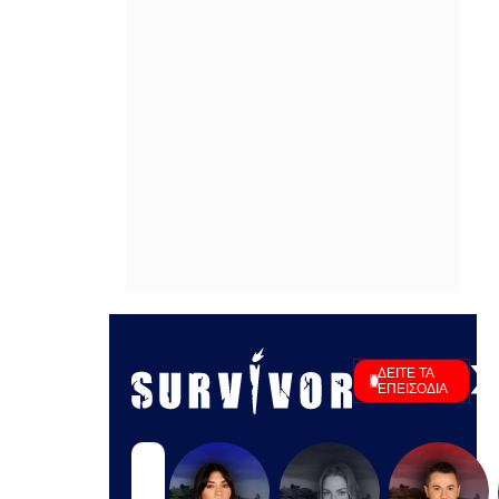
1948
IN 1 HOUR
Παγκόσμιο Κ20: Δεύτερο πανελλήνιο
ρεκόρ για την Μπακογιάννη και
ιδανικό φινάλε σεζόν
IN 1 HOUR
Μία από τις ταχύτερα εξελισσόμενες
πυρκαγιές στον Καναδά: Χιλιάδες
κάτοικοι εγκαταλείπουν τα σπίτια
τους - Δείτε βίντεο
IN 1 HOUR
Τριάρα πριν τη ρεβάνς με τον
Παναθηναϊκό για την ΤΣΣΚΑ 1948 -
Άλλαξαν όλη την 11άδα οι Βούλγαροι
IN 56 MINUTES
Ιβάν Σβιτάιλο: Ατύχημα στις διακοπές
του - «Θα σηκωθώ πιο δυνατός»