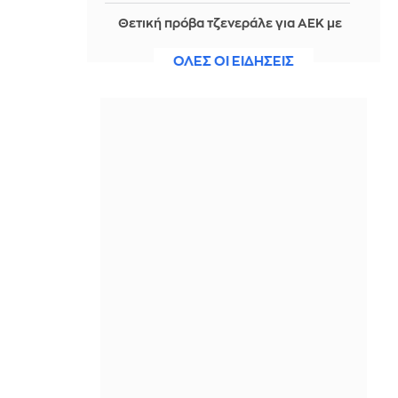
Θετική πρόβα τζενεράλε για ΑΕΚ με
show Βιτάλις και Γκατσίνοβιτς
ΟΛΕΣ ΟΙ ΕΙΔΗΣΕΙΣ
IN 1 HOUR
Ανασύρθηκε χωρίς τις αισθήσεις του
ηλικιωμένος από πηγάδι σε οικισμό
της Αλεξανδρούπολης
IN 1 HOUR
Μουτσινάς, Σαμαρά και Δέδες πήγαν
Μεξικό και ο πρώτος τους τάραξε
στο τρολάρισμα!
IN 1 HOUR
Βουλγαρία: Κατηγορεί την Ουκρανία
για την έκρηξη drone - «Μη
εσκεμμένο συμβάν» λέει το Κίεβο
IN 1 HOUR
Παναθηναϊκός: Εξαντλούνται τα
εισιτήρια για τη ρεβάνς με την ΤΣΣΚΑ