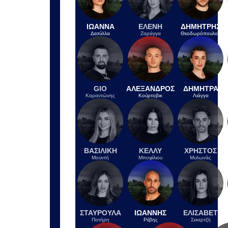
IN 54 MINUTES
Λίβανος: Αναφέρει ισραηλινή
εισβολή σε ένα χωριό του νότου
παρά την ανάπτυξη του λιβανικού
στρατού
IN 43 MINUTES