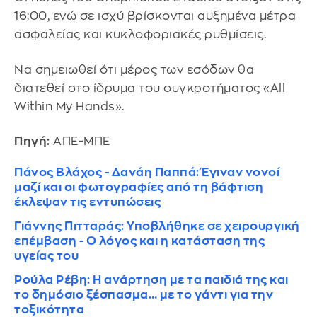
16:00, ενώ σε ισχύ βρίσκονται αυξημένα μέτρα
ασφαλείας και κυκλοφοριακές ρυθμίσεις.
Να σημειωθεί ότι μέρος των εσόδων θα
διατεθεί στο ίδρυμα του συγκροτήματος «All
Within My Hands».
Πηγή:
ΑΠΕ-ΜΠΕ
Πάνος Βλάχος - Δανάη Παππά: Έγιναν νονοί
μαζί και οι φωτογραφίες από τη βάφτιση
έκλεψαν τις εντυπώσεις
Γιάννης Πιτταράς: Υποβλήθηκε σε χειρουργική
επέμβαση - Ο λόγος και η κατάσταση της
υγείας του
Ρούλα Ρέβη: Η ανάρτηση με τα παιδιά της και
το δημόσιο ξέσπασμα… με το γάντι για την
τοξικότητα