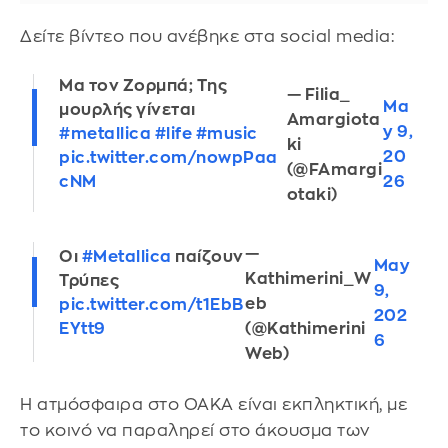
Δείτε βίντεο που ανέβηκε στα social media:
Μα τον Ζορμπά; Της
— Filia_
Ma
μουρλής γίνεται
Amargiota
y 9,
#metallica
#life
#music
ki
20
pic.twitter.com/nowpPaa
(@FAmargi
cNM
26
otaki)
—
Οι
#Metallica
παίζουν
May
Kathimerini_W
Τρύπες
9,
eb
pic.twitter.com/t1EbB
202
(@Kathimerini
EYtt9
6
Web)
Η ατμόσφαιρα στο ΟΑΚΑ είναι εκπληκτική, με
το κοινό να παραληρεί στο άκουσμα των