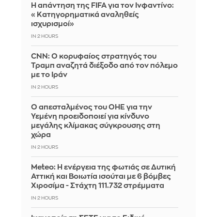
Η απάντηση της FIFA για τον Ινφαντίνο:
«Κατηγορηματικά αναληθείς
ισχυρισμοί»
IN 2 HOURS
CNN: Ο κορυφαίος στρατηγός του
Τραμπ αναζητά διέξοδο από τον πόλεμο
με το Ιράν
IN 2 HOURS
Ο απεσταλμένος του ΟΗΕ για την
Υεμένη προειδοποιεί για κίνδυνο
μεγάλης κλίμακας σύγκρουσης στη
χώρα
IN 2 HOURS
Meteo: Η ενέργεια της φωτιάς σε Δυτική
Αττική και Βοιωτία ισούται με 6 βόμβες
Χιροσίμα - Στάχτη 111.732 στρέμματα
IN 2 HOURS