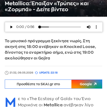
Metallica: Έπαιξαν «Τρύπες» και
«Ζορμπά» - Δείτε βίντεο
Το μουσικό πρόγραμμα ξεκίνησε νωρίς. Στη
σκηνή στις 18:00 ανέβηκαν οι Knocked Loose,
δίνοντας το εναρκτήριο σήμα, ενώ στις 19:00
ακολούθησαν οι Gojira
21:32, 09.05.2026
UPDATE: 22:18
Προσθέστε το SKAI.gr στο
Google
Μ
ε το «The Ecstasy of Gold» του Ένιο
Μορικόνε οι
Metallica
ανέβηκαν λίγο