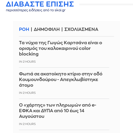
ΔΙΑΒΑΣΤΕ ΕΠΙΣΗΣ
περισσότερες ειδήσεις από το skai.gr
ΡΟΗ
ΔΗΜΟΦΙΛΗ
ΣΧΟΛΙΑΣΜΕΝΑ
Τα νύχια της Γωγώς Καρτσάνα είναι ο
ορισμός του καλοκαιρινού color
blocking
IN 2 HOURS
Φωτιά σε ακατοίκητο κτίριο στην οδό
Κουμουνδούρου - Απεγκλωβίστηκε
άτομο
IN 2 HOURS
Ο «χάρτης» των πληρωμών από e-
ΕΦΚΑ και ΔΥΠΑ από 10 έως 14
Αυγούστου
IN 2 HOURS