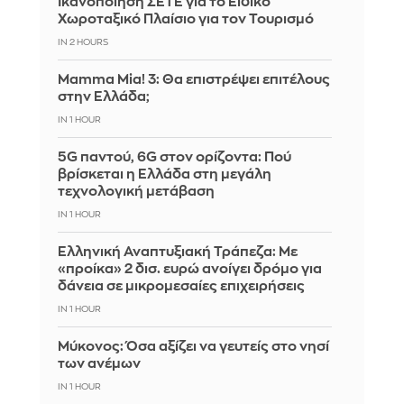
Ικανοποίηση ΣΕΤΕ για το Ειδικό
Χωροταξικό Πλαίσιο για τον Τουρισμό
IN 2 HOURS
Mamma Mia! 3: Θα επιστρέψει επιτέλους
στην Ελλάδα;
IN 1 HOUR
5G παντού, 6G στον ορίζοντα: Πού
βρίσκεται η Ελλάδα στη μεγάλη
τεχνολογική μετάβαση
IN 1 HOUR
Ελληνική Αναπτυξιακή Τράπεζα: Με
«προίκα» 2 δισ. ευρώ ανοίγει δρόμο για
δάνεια σε μικρομεσαίες επιχειρήσεις
IN 1 HOUR
Μύκονος: Όσα αξίζει να γευτείς στο νησί
των ανέμων
IN 1 HOUR