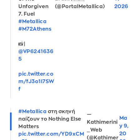
(@PortalMetallica)
2026
Unforgiven
7. Fuel
#Metallica
#M72Athens
📸|
@VP6241636
5
pic.twitter.co
m/fJ3o1I7SW
f
#Metallica
στη σκηνή
—
Ma
παίζουν το Nothing Else
Kathimerini
y 9,
Matters
_Web
20
pic.twitter.com/YD9xCM
(@Kathimer