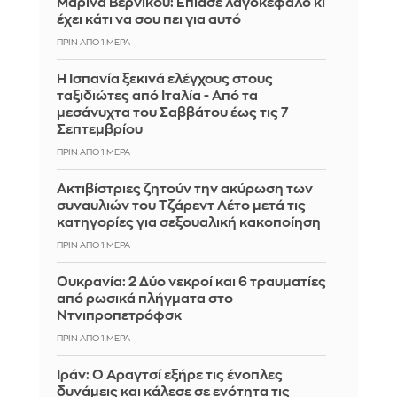
Μαρίνα Βερνίκου: Έπιασε λαγοκέφαλο κι
έχει κάτι να σου πει για αυτό
ΠΡΙΝ ΑΠΌ 1 ΜΈΡΑ
Η Ισπανία ξεκινά ελέγχους στους
ταξιδιώτες από Ιταλία - Από τα
μεσάνυχτα του Σαββάτου έως τις 7
Σεπτεμβρίου
ΠΡΙΝ ΑΠΌ 1 ΜΈΡΑ
Ακτιβίστριες ζητούν την ακύρωση των
συναυλιών του Τζάρεντ Λέτο μετά τις
κατηγορίες για σεξουαλική κακοποίηση
ΠΡΙΝ ΑΠΌ 1 ΜΈΡΑ
Ουκρανία: 2 Δύο νεκροί και 6 τραυματίες
από ρωσικά πλήγματα στο
Ντνιπροπετρόφσκ
ΠΡΙΝ ΑΠΌ 1 ΜΈΡΑ
Ιράν: Ο Αραγτσί εξήρε τις ένοπλες
δυνάμεις και κάλεσε σε ενότητα τις