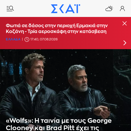
Φωτιά στο Στεφάνι Κορίνθου - Μήνυμα από το
Φωτιά σε δάσος στην περιοχή Ερμακιά στην
112 για ετοιμότητα
Κοζάνη - Τρία αεροσκάφη στην κατάσβεση
ΕΛΛΑΔΑ
ΕΛΛΑΔΑ
16:29, 07.08.2026
17:40, 07.08.2026
«Wolfs»: Η ταινία με τους George
Clooney και Brad Pitt έχει τις