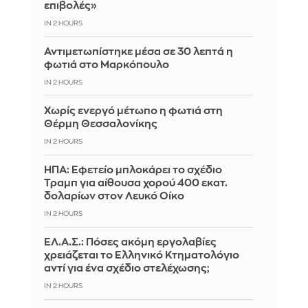
επιβολές»
IN 2 HOURS
Αντιμετωπίστηκε μέσα σε 30 λεπτά η
φωτιά στο Μαρκόπουλο
IN 2 HOURS
Χωρίς ενεργό μέτωπο η φωτιά στη
Θέρμη Θεσσαλονίκης
IN 2 HOURS
ΗΠΑ: Εφετείο μπλοκάρει το σχέδιο
Τραμπ για αίθουσα χορού 400 εκατ.
δολαρίων στον Λευκό Οίκο
IN 2 HOURS
ΕΛ.Α.Σ.: Πόσες ακόμη εργολαβίες
χρειάζεται το Ελληνικό Κτηματολόγιο
αντί για ένα σχέδιο στελέχωσης;
IN 2 HOURS