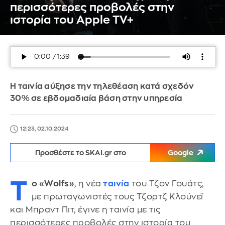
περισσότερες προβολές στην
ιστορία του Apple TV+
Η ταινία αύξησε την τηλεθέαση κατά σχεδόν
30% σε εβδομαδιαία βάση στην υπηρεσία
12:23, 02.10.2024
Προσθέστε το SKAI.gr στο
Google
Τ
ο «Wolfs»
, η νέα
ταινία
του Τζον Γουάτς,
με πρωταγωνιστές τους Τζορτζ Κλούνεϊ
και Μπραντ Πιτ, έγινε η ταινία με τις
περισσότερες προβολές στην ιστορία του