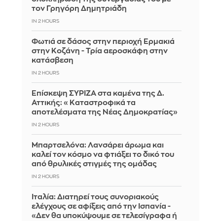
τον Γρηγόρη Δημητριάδη
IN 2 HOURS
Φωτιά σε δάσος στην περιοχή Ερμακιά
στην Κοζάνη - Τρία αεροσκάφη στην
κατάσβεση
IN 2 HOURS
Επίσκεψη ΣΥΡΙΖΑ στα καμένα της Δ.
Αττικής: «Καταστροφικά τα
αποτελέσματα της Νέας Δημοκρατίας»
IN 2 HOURS
Μπαρτσελόνα: Λανσάρει άρωμα και
καλεί τον κόσμο να φτιάξει το δικό του
από θρυλικές στιγμές της ομάδας
IN 2 HOURS
Ιταλία: Διατηρεί τους συνοριακούς
ελέγχους σε αφίξεις από την Ισπανία -
«Δεν θα υποκύψουμε σε τελεσίγραφα ή