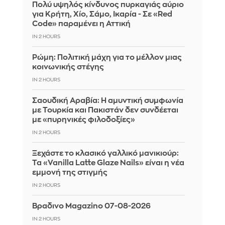
Πολύ υψηλός κίνδυνος πυρκαγιάς αύριο
για Κρήτη, Χίο, Σάμο, Ικαρία - Σε «Red
Code» παραμένει η Αττική
IN 2 HOURS
Ρώμη: Πολιτική μάχη για το μέλλον μιας
κοινωνικής στέγης
IN 2 HOURS
Σαουδική Αραβία: Η αμυντική συμφωνία
με Τουρκία και Πακιστάν δεν συνδέεται
με «πυρηνικές φιλοδοξίες»
IN 2 HOURS
Ξεχάστε το κλασικό γαλλικό μανικιούρ:
Τα «Vanilla Latte Glaze Nails» είναι η νέα
εμμονή της στιγμής
IN 2 HOURS
Βραδινο Magazino 07-08-2026
IN 2 HOURS