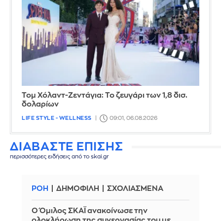
Τομ Χόλαντ-Ζεντάγια: Το ζευγάρι των 1,8 δισ.
δολαρίων
LIFE STYLE - WELLNESS
09:01, 06.08.2026
ΔΙΑΒΑΣΤΕ ΕΠΙΣΗΣ
περισσότερες ειδήσεις από το skai.gr
ΡΟΗ
ΔΗΜΟΦΙΛΗ
ΣΧΟΛΙΑΣΜΕΝΑ
Ο Όμιλος ΣΚΑΪ ανακοίνωσε την
ολοκλήρωση της συνεργασίας του με