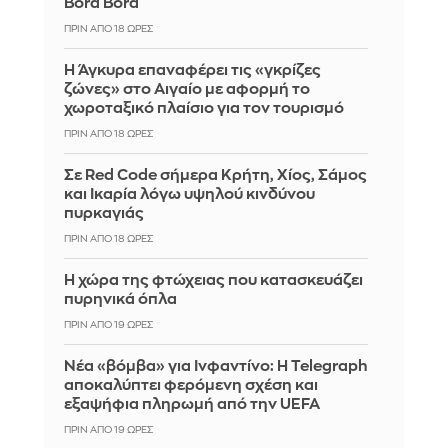
Bora Bora
ΠΡΙΝ ΑΠΌ 18 ΏΡΕΣ
Η Άγκυρα επαναφέρει τις «γκρίζες
ζώνες» στο Αιγαίο με αφορμή το
χωροταξικό πλαίσιο για τον τουρισμό
ΠΡΙΝ ΑΠΌ 18 ΏΡΕΣ
Σε Red Code σήμερα Κρήτη, Χίος, Σάμος
και Ικαρία λόγω υψηλού κινδύνου
πυρκαγιάς
ΠΡΙΝ ΑΠΌ 18 ΏΡΕΣ
Η χώρα της φτώχειας που κατασκευάζει
πυρηνικά όπλα
ΠΡΙΝ ΑΠΌ 19 ΏΡΕΣ
Νέα «βόμβα» για Ινφαντίνο: Η Telegraph
αποκαλύπτει φερόμενη σχέση και
εξαψήφια πληρωμή από την UEFA
ΠΡΙΝ ΑΠΌ 19 ΏΡΕΣ