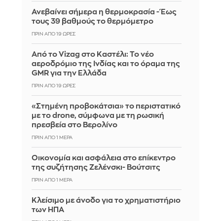
Ανεβαίνει σήμερα η θερμοκρασία - Έως
τους 39 βαθμούς το θερμόμετρο
ΠΡΙΝ ΑΠΌ 19 ΏΡΕΣ
Από το Vizag στο Καστέλι: Το νέο
αεροδρόμιο της Ινδίας και το όραμα της
GMR για την Ελλάδα
ΠΡΙΝ ΑΠΌ 19 ΏΡΕΣ
«Στημένη προβοκάτσια» το περιστατικό
με το drone, σύμφωνα με τη ρωσική
πρεσβεία στο Βερολίνο
ΠΡΙΝ ΑΠΌ 1 ΜΈΡΑ
Οικονομία και ασφάλεια στο επίκεντρο
της συζήτησης Ζελένσκι- Βούτσιτς
ΠΡΙΝ ΑΠΌ 1 ΜΈΡΑ
Κλείσιμο με άνοδο για το χρηματιστήριο
των ΗΠΑ