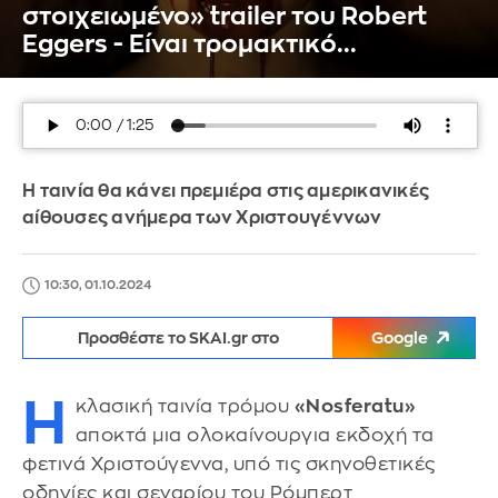
στοιχειωμένο» trailer του Robert
Eggers - Είναι τρομακτικό...
Η ταινία θα κάνει πρεμιέρα στις αμερικανικές
αίθουσες ανήμερα των Χριστουγέννων
10:30, 01.10.2024
Προσθέστε το SKAI.gr στο
Google
Η
κλασική ταινία τρόμου
«Nosferatu»
αποκτά μια ολοκαίνουργια εκδοχή τα
φετινά Χριστούγεννα, υπό τις σκηνοθετικές
οδηγίες και σεναρίου του Ρόμπερτ