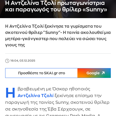
Η Αντζελίνα Τζολί πρωταγωνίστρια
και παραγωγός του θρίλερ «Sunny»
Η Αντζελίνα Τζολί ξεκίνησε τα γυρίσματα του
σκοτεινού θρίλερ "Sunny"- Η ταινία ακολουθεί μια
μητέρα-γκάνγκστερ που παλεύει να σώσει τους
γιους της
16:04, 03.12.2025
Προσθέστε το SKAI.gr στο
Google
Η
βραβευμένη με Όσκαρ ηθοποιός
Αντζελίνα Τζολί
ξεκίνησε επίσημα την
παραγωγή της ταινίας Sunny, σκοτεινού θρίλερ
σε σκηνοθεσία της Έβα Σέρχαουγκ, σε
συνεργασία με τις Gramercy Park Media, A