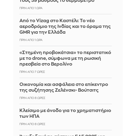
τους 39 βαθμούς το θερμόμετρο
ΠΡΙΝ ΑΠΌ 1 ΏΡΑ
Από το Vizag στο Καστέλι: Το νέο
αεροδρόμιο της Ινδίας και το όραμα της
GMR για την Ελλάδα
ΠΡΙΝ ΑΠΌ 1 ΏΡΑ
«Στημένη προβοκάτσια» το περιστατικό
με το drone, σύμφωνα με τη ρωσική
πρεσβεία στο Βερολίνο
ΠΡΙΝ ΑΠΌ 7 ΏΡΕΣ
Οικονομία και ασφάλεια στο επίκεντρο
της συζήτησης Ζελένσκι- Βούτσιτς
ΠΡΙΝ ΑΠΌ 8 ΏΡΕΣ
Κλείσιμο με άνοδο για το χρηματιστήριο
των ΗΠΑ
ΠΡΙΝ ΑΠΌ 8 ΏΡΕΣ