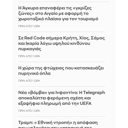
Η Άγκυρα επαναφέρει τις «γκρίζες
ζώνες» στο Αιγαίο με αφορμή το
χωροταξικό πλαίσιο για τον τουρισμό
ΠΡΙΝ ΑΠΌ 1 ΏΡΑ
Σε Red Code σήμερα Κρήτη, Χίος, Σάμος
και Ικαρία λόγω υψηλού κινδύνου
πυρκαγιάς
ΠΡΙΝ ΑΠΌ 1 ΏΡΑ
Η χώρα της φτώχειας που κατασκευάζει
πυρηνικά όπλα
ΠΡΙΝ ΑΠΌ 1 ΏΡΑ
Νέα «βόμβα» για Ινφαντίνο: Η Telegraph
αποκαλύπτει φερόμενη σχέση και
εξαψήφια πληρωμή από την UEFA
ΠΡΙΝ ΑΠΌ 1 ΏΡΑ
Τραμπ: «Εθνική ντροπή» η απόφαση