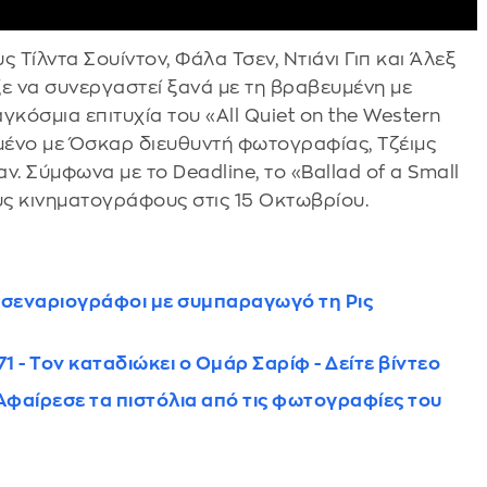
 Τίλντα Σουίντον, Φάλα Τσεν, Ντιάνι Γιπ και Άλεξ
ε να συνεργαστεί ξανά με τη βραβευμένη με
όσμια επιτυχία του «All Quiet on the Western
υμένο με Όσκαρ διευθυντή φωτογραφίας, Τζέιμς
. Σύμφωνα με το Deadline, το «Ballad of a Small
ους κινηματογράφους στις 15 Οκτωβρίου.
Νέοι σεναριογράφοι με συμπαραγωγό τη Ρις
 - Τον καταδιώκει ο Ομάρ Σαρίφ - Δείτε βίντεο
Αφαίρεσε τα πιστόλια από τις φωτογραφίες του