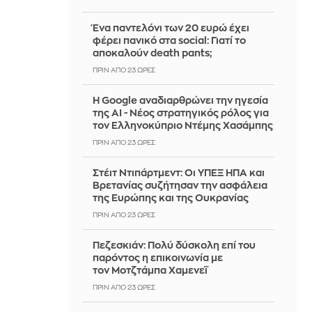
Ένα παντελόνι των 20 ευρώ έχει
φέρει πανικό στα social: Γιατί το
αποκαλούν death pants;
ΠΡΙΝ ΑΠΌ 23 ΏΡΕΣ
Η Google αναδιαρθρώνει την ηγεσία
της AI - Νέος στρατηγικός ρόλος για
τον Ελληνοκύπριο Ντέμης Χασάμπης
ΠΡΙΝ ΑΠΌ 23 ΏΡΕΣ
Στέιτ Ντιπάρτμεντ: Οι ΥΠΕΞ ΗΠΑ και
Βρετανίας συζήτησαν την ασφάλεια
της Ευρώπης και της Ουκρανίας
ΠΡΙΝ ΑΠΌ 23 ΏΡΕΣ
Πεζεσκιάν: Πολύ δύσκολη επί του
παρόντος η επικοινωνία με
τον Μοτζτάμπα Χαμενεΐ
ΠΡΙΝ ΑΠΌ 23 ΏΡΕΣ