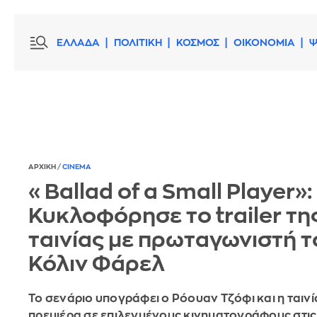
ΕΛΛΑΔΑ
ΠΟΛΙΤΙΚΗ
ΚΟΣΜΟΣ
ΟΙΚΟΝΟΜΙΑ
Ψ
ΑΡΧΙΚΗ
/
CINEMA
«Ballad of a Small Player»:
Κυκλοφόρησε το trailer τη
ταινίας με πρωταγωνιστή τ
Κόλιν Φάρελ
Το σενάριο υπογράφει ο Ρόουαν Τζόφι και η ταινί
πρεμιέρα σε επιλεγμένους κινηματογράφους στις