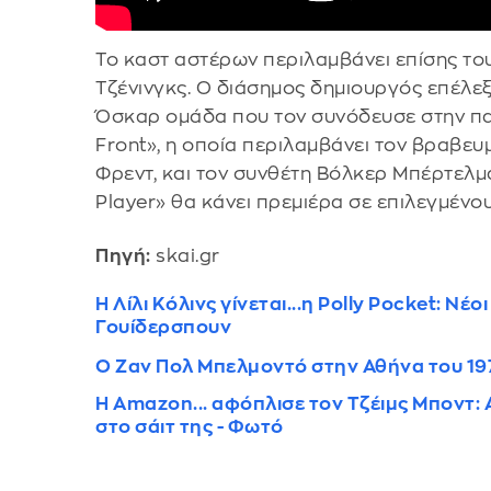
Το καστ αστέρων περιλαμβάνει επίσης τους
Τζένινγκς. Ο διάσημος δημιουργός επέλεξ
Όσκαρ ομάδα που τον συνόδευσε στην παγκ
Front», η οποία περιλαμβάνει τον βραβε
Φρεντ, και τον συνθέτη Βόλκερ Μπέρτελμαν
Player» θα κάνει πρεμιέρα σε επιλεγμέν
Πηγή:
skai.gr
Η Λίλι Κόλινς γίνεται...η Polly Pocket: 
Γουίδερσπουν
Ο Ζαν Πολ Μπελμοντό στην Αθήνα του 1971
Η Amazon... αφόπλισε τον Τζέιμς Μποντ: 
στο σάιτ της - Φωτό