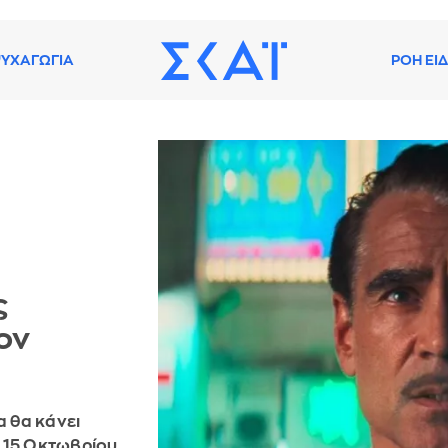
ΥΧΑΓΩΓΙΑ
ΡΟΗ ΕΙ
ς
ον
α θα κάνει
 15 Οκτωβρίου