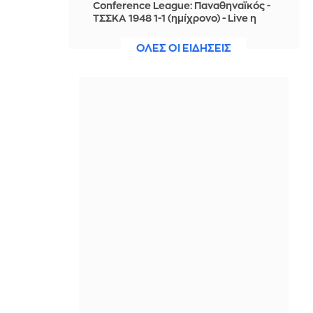
Conference League: Παναθηναϊκός -
ΤΣΣΚΑ 1948 1-1 (ημίχρονο) - Live η
εξέλιξη της αναμέτρησης
ΟΛΕΣ ΟΙ ΕΙΔΗΣΕΙΣ
ΠΡΙΝ ΑΠΌ 23 ΏΡΕΣ
Κολομβία: Διασώθηκε ένα
ιπποποταμάκι από την αποικία του
Εσκομπάρ
ΠΡΙΝ ΑΠΌ 23 ΏΡΕΣ
Τραγική ιστορία οικογένειας
Βρετανών: Θα μετακόμιζε σε σπίτι
στην Αιγιάλεια που καταστράφηκε
στις πυρκαγιές
ΠΡΙΝ ΑΠΌ 1 ΜΈΡΑ
Οι Χούθι ανακοίνωσαν ότι έπληξαν
και δεύτερο σαουδαραβικό
δεξαμενόπλοιο στον Κόλπο του
Άντεν
ΠΡΙΝ ΑΠΌ 1 ΜΈΡΑ