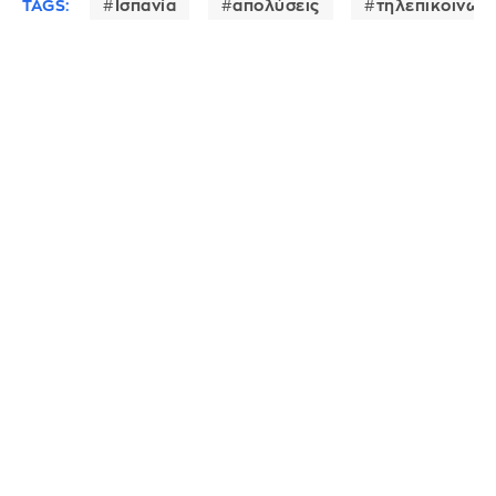
TAGS:
Ισπανία
απολύσεις
τηλεπικοινωνί