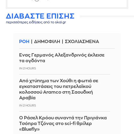
ΔΙΑΒΑΣΤΕ ΕΠΙΣΗΣ
περισσότερες ειδήσεις από το skai.gr
ΡΟΗ
ΔΗΜΟΦΙΛΗ
ΣΧΟΛΙΑΣΜΕΝΑ
Ένας Γερμανός Αλεξανδρινός έκλεισε
τα ογδόντα
IN 2 HOURS
Από χτύπημα των Χούθι η φωτιά σε
εγκαταστάσεις του πετρελαϊκού
κολοσσού Aramco στη Σαουδική
Αραβία
IN 2 HOURS
Ο Ράσελ Κρόου συναντά την Πριγιάνκα
Τσόπρα Τζόνας στο sci-fi θρίλερ
«Bluefly»