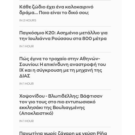
Κάθε ζώδιο έχει ένα καλοκαιρινό
δράμα... Ποιο είναι το δικό σου;
IN 2 HOURS
Παγκόσμιο Κ20: Ασημένιο μετάλλιο για
την Ιουλιάννα Ρούσσου στα 800 μέτρα
IN 1 HOUR
Πώς έγινε το τροχαίο στην Αθηνών-
Σουνίου: Η επικίνδυνη αναστροφή του
ΙΧ και η σύγκρουση με τη μηχανή της
ΔΙΑΣ
IN 1 HOUR
Χοψονίδου - Βλωτιδέλλης: Βάφτισαν
τον γιο τους στο πιο εντυπωσιακό
εκκλησάκι της Βουλιαγμένης
(Αποκλειστικό)
IN 1 HOUR
Παγωτίνια χωρίς ζάχαρη με γεύση Piña