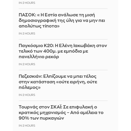
IN 2 HOURS
ΠΑΣΟΚ: «Η Εστία ανάλωσε τη μισή
δημοσιογραφική της ύλη για να μην πει
απολύτως τίποτα»
IN 2 HOURS
Παγκόσμιο Κ20: Η Ελένη Ιακωβάκη στον
τελικό των 400μ. με εμπόδια με
πανελλήνιο ρεκόρ
IN 2 HOURS
Πεζεσκιάν: Ελπίζουμε να μπει τέλος
στην κατάσταση «ούτε ειρήνη, ούτε
πόλεμος»
IN 2 HOURS
Τουρνάς στον ΣΚΑΪ: Σε επιφυλακή ο
κρατικός μηχανισμός – Από αμέλεια το
90% των πυρκαγιών
IN 2 HOURS