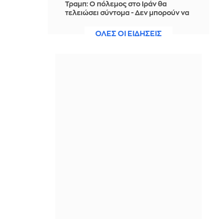
Τραμπ: Ο πόλεμος στο Ιράν θα
τελειώσει σύντομα - Δεν μπορούν να
συνεχίσουν για πολύ ακόμη
ΟΛΕΣ ΟΙ ΕΙΔΗΣΕΙΣ
ΠΡΙΝ ΑΠΌ 3 ΏΡΕΣ
Θαλάσσια ρύπανση στη Δραπετσώνα
– Συνελήφθη ο πλοίαρχος
δεξαμενόπλοιου
ΠΡΙΝ ΑΠΌ 3 ΏΡΕΣ
Διάσωση 30χρονης μετά από πτώση
από την υψηλή γέφυρα της Χαλκίδας
ΠΡΙΝ ΑΠΌ 3 ΏΡΕΣ
Οι τιμές της βενζίνης αυξήθηκαν
εξαιτίας του πολέμου του Τραμπ στο
Ιράν, και όχι λόγω της απληστίας των
πετρελαϊκών εταιρειών
ΠΡΙΝ ΑΠΌ 3 ΏΡΕΣ
Η SpaceX θα κατασκευάσει
σταθμούς παραγωγής ηλεκτρικής