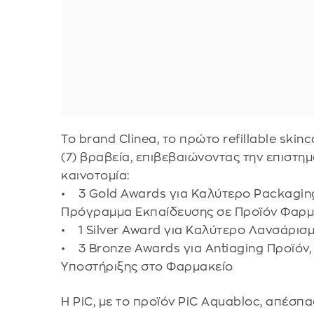
Το brand Clinea, το πρώτο refillable ski
(7) βραβεία, επιβεβαιώνοντας την επιστη
καινοτομία:
• 3 Gold Awards για Καλύτερο Packaging
Πρόγραμμα Εκπαίδευσης σε Προϊόν Φαρμ
• 1 Silver Award για Καλύτερο Λανσάρισμα
• 3 Bronze Awards για Antiaging Προϊόν,
Υποστήριξης στο Φαρμακείο
Η PiC, με το προϊόν PiC Aquabloc, απέσπ