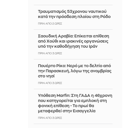
Τραυματισμός 53χρονου ναυτικού
κατά την πρόσδεση πλοίου στη Ρόδο
ΠΡΙΝ ΑΠΌ 2 ΏΡΕΣ
Σαουδική Αραβία: Επίκειται επίθεση
από Χούθι και ιρακινές οργανώσεις
υπό την καθοδήγηση του Ιράν
ΠΡΙΝ ΑΠΌ 3 ΏΡΕΣ
Πουέρτο Ρίκο: Νερό με το δελτίο από
την Παρασκευή, λόγω της ανομβρίας
στο νησί
ΠΡΙΝ ΑΠΌ 3 ΏΡΕΣ
Υπόθεση Marfin: Στη ΓΑΔΑ η 46χρονη
που κατηγορείται για εμπλοκή στη
φονική επίθεση - Το πρωί θα
μεταφερθεί στην Εισαγγελία
ΠΡΙΝ ΑΠΌ 3 ΏΡΕΣ