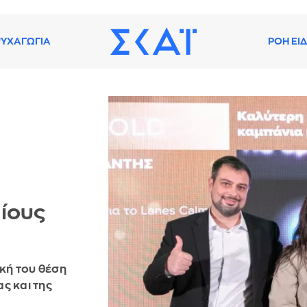
ΥΧΑΓΩΓΙΑ
ΡΟΗ ΕΙ
ίους
ική του θέση
ας και της