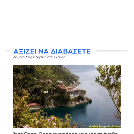
ΑΞΙΖΕΙ ΝΑ ΔΙΑΒΑΣΕΤΕ
δημοφιλείς ειδήσεις στο skai.gr