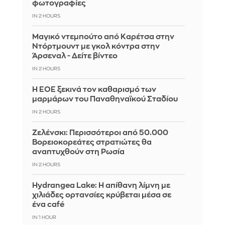
φωτογραφίες
IN 2 HOURS
Μαγικό ντεμπούτο από Καρέτσα στην
Ντόρτμουντ με γκολ κόντρα στην
Άρσεναλ - Δείτε βίντεο
IN 2 HOURS
Η ΕΟΕ ξεκινά τον καθαρισμό των
μαρμάρων του Παναθηναϊκού Σταδίου
IN 2 HOURS
Ζελένσκι: Περισσότεροι από 50.000
Βορειοκορεάτες στρατιώτες θα
αναπτυχθούν στη Ρωσία
IN 2 HOURS
Hydrangea Lake: Η απίθανη λίμνη με
χιλιάδες ορτανσίες κρύβεται μέσα σε
ένα café
IN 1 HOUR