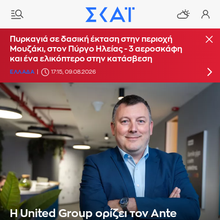
Οριοθετήθηκε η πυρκαγιά στο Κορωπί
Πυρκαγιά σε δασική έκταση στην περιοχή
Μουζάκι, στον Πύργο Ηλείας - 3 αεροσκάφη
ΕΛΛΑΔΑ
16:14, 09.08.2026
UPDATE: 17:16
και ένα ελικόπτερο στην κατάσβεση
ΕΛΛΑΔΑ
17:15, 09.08.2026
Η United Group ορίζει τον Ante