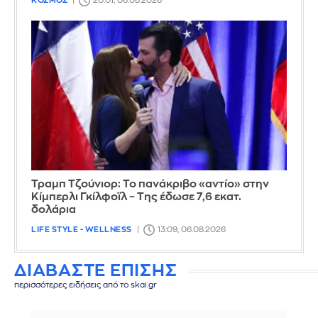
ΚΟΣΜΟΣ
20:01, 06.08.2026
Τραμπ Τζούνιορ: Το πανάκριβο «αντίο» στην
Κίμπερλι Γκίλφοϊλ – Της έδωσε 7,6 εκατ.
δολάρια
LIFE STYLE - WELLNESS
13:09, 06.08.2026
ΔΙΑΒΑΣΤΕ ΕΠΙΣΗΣ
περισσότερες ειδήσεις από το skai.gr