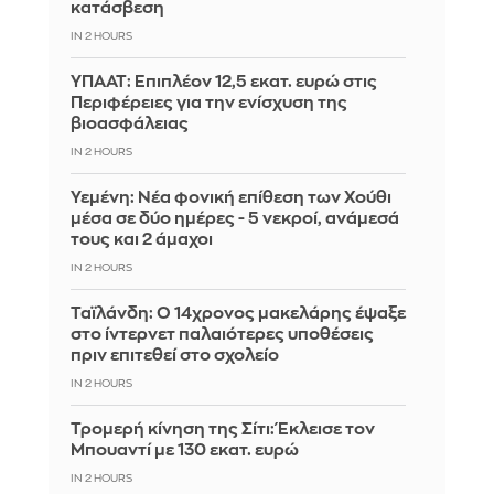
κατάσβεση
IN 2 HOURS
ΥΠΑΑΤ: Επιπλέον 12,5 εκατ. ευρώ στις
Περιφέρειες για την ενίσχυση της
βιοασφάλειας
IN 2 HOURS
Υεμένη: Νέα φονική επίθεση των Χούθι
μέσα σε δύο ημέρες - 5 νεκροί, ανάμεσά
τους και 2 άμαχοι
IN 2 HOURS
Ταϊλάνδη: Ο 14χρονος μακελάρης έψαξε
στο ίντερνετ παλαιότερες υποθέσεις
πριν επιτεθεί στο σχολείο
IN 2 HOURS
Τρομερή κίνηση της Σίτι: Έκλεισε τον
Μπουαντί με 130 εκατ. ευρώ
IN 2 HOURS