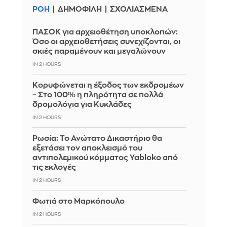
ΡΟΗ
ΔΗΜΟΦΙΛΗ
ΣΧΟΛΙΑΣΜΕΝΑ
ΠΑΣΟΚ για αρχειοθέτηση υποκλοπών:
Όσο οι αρχειοθετήσεις συνεχίζονται, οι
σκιές παραμένουν και μεγαλώνουν
IN 2 HOURS
Κορυφώνεται η έξοδος των εκδρομέων
– Στο 100% η πληρότητα σε πολλά
δρομολόγια για Κυκλάδες
IN 2 HOURS
Ρωσία: Το Ανώτατο Δικαστήριο θα
εξετάσει τον αποκλεισμό του
αντιπολεμικού κόμματος Yabloko από
τις εκλογές
IN 2 HOURS
Φωτιά στο Μαρκόπουλο
IN 2 HOURS