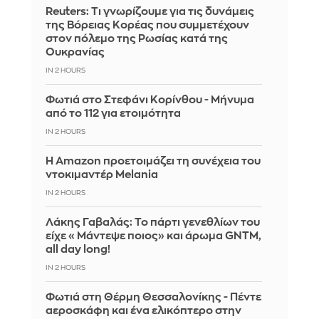
Reuters: Τι γνωρίζουμε για τις δυνάμεις
της Βόρειας Κορέας που συμμετέχουν
στον πόλεμο της Ρωσίας κατά της
Ουκρανίας
IN 2 HOURS
Φωτιά στο Στεφάνι Κορίνθου - Μήνυμα
από το 112 για ετοιμότητα
IN 2 HOURS
Η Amazon προετοιμάζει τη συνέχεια του
ντοκιμαντέρ Melania
IN 2 HOURS
Λάκης Γαβαλάς: Το πάρτι γενεθλίων του
είχε «Μάντεψε ποιος» και άρωμα GNTM,
all day long!
IN 2 HOURS
Φωτιά στη Θέρμη Θεσσαλονίκης - Πέντε
αεροσκάφη και ένα ελικόπτερο στην