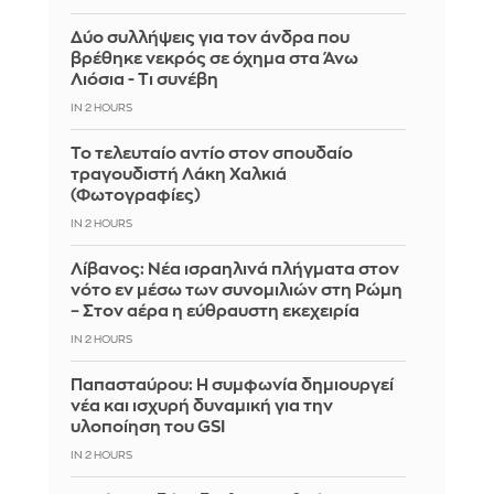
Δύο συλλήψεις για τον άνδρα που
βρέθηκε νεκρός σε όχημα στα Άνω
Λιόσια - Τι συνέβη
IN 2 HOURS
Το τελευταίο αντίο στον σπουδαίο
τραγουδιστή Λάκη Χαλκιά
(Φωτογραφίες)
IN 2 HOURS
Λίβανος: Νέα ισραηλινά πλήγματα στον
νότο εν μέσω των συνομιλιών στη Ρώμη
– Στον αέρα η εύθραυστη εκεχειρία
IN 2 HOURS
Παπασταύρου: Η συμφωνία δημιουργεί
νέα και ισχυρή δυναμική για την
υλοποίηση του GSI
IN 2 HOURS