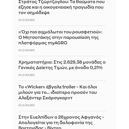
Στράτος Τζώρτζογλου: Τα θαύματα που
έζησε και η οικογενειακή τραγωδία που
τον σημάδεψε
IN 2 HOURS
«Όχι πια αιχμάλωτοι του ρουσφετιού»:
Ο Μητσοτάκης στην παρουσίαση της
πλατφόρμας myAGRO
IN 2 HOURS
Χρηματιστήριο: Στις 2.629,38 μονάδες ο
Γενικός Δείκτης Τιμών, με άνοδο 0,21%
IN 2 HOURS
Το «Wicker» έβγαλε trailer – Και όλοι
μιλούν για το… ιδιαίτερο προσόν του
Αλεξάντερ Σκάρσγκαρντ
IN 2 HOURS
Στην Ευελπίδων ο 26χρονος Αφγανός -
Απολογείται για τη δολοφονία της
Βρετανίδας - Βίντεο