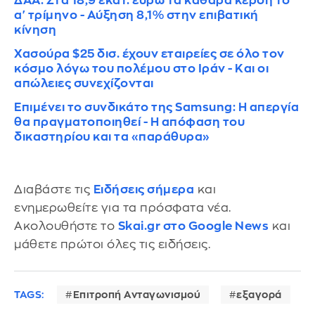
ΔΑΑ: Στα 18,9 εκατ. ευρώ τα καθαρά κέρδη το
α' τρίμηνο - Αύξηση 8,1% στην επιβατική
κίνηση
Χασούρα $25 δισ. έχουν εταιρείες σε όλο τον
κόσμο λόγω του πολέμου στο Ιράν - Και οι
απώλειες συνεχίζονται
Επιμένει το συνδικάτο της Samsung: Η απεργία
θα πραγματοποιηθεί - Η απόφαση του
δικαστηρίου και τα «παράθυρα»
Διαβάστε τις
Ειδήσεις σήμερα
και
ενημερωθείτε για τα πρόσφατα νέα.
Ακολουθήστε το
Skai.gr στο Google News
και
μάθετε πρώτοι όλες τις ειδήσεις.
TAGS:
Επιτροπή Ανταγωνισμού
εξαγορά