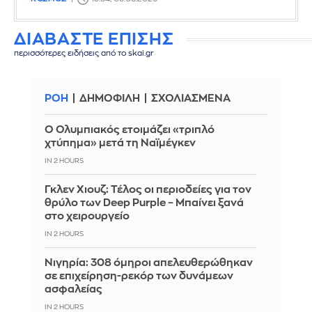
ΔΙΑΒΑΣΤΕ ΕΠΙΣΗΣ
περισσότερες ειδήσεις από το skai.gr
ΡΟΗ
ΔΗΜΟΦΙΛΗ
ΣΧΟΛΙΑΣΜΕΝΑ
Ο Ολυμπιακός ετοιμάζει «τριπλό
χτύπημα» μετά τη Ναϊμέγκεν
IN 2 HOURS
Γκλεν Χιουζ: Τέλος οι περιοδείες για τον
θρύλο των Deep Purple – Μπαίνει ξανά
στο χειρουργείο
IN 2 HOURS
Νιγηρία: 308 όμηροι απελευθερώθηκαν
σε επιχείρηση-ρεκόρ των δυνάμεων
ασφαλείας
IN 2 HOURS