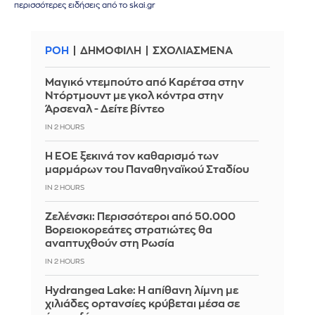
περισσότερες ειδήσεις από το skai.gr
ΡΟΗ
ΔΗΜΟΦΙΛΗ
ΣΧΟΛΙΑΣΜΕΝΑ
Μαγικό ντεμπούτο από Καρέτσα στην
Ντόρτμουντ με γκολ κόντρα στην
Άρσεναλ - Δείτε βίντεο
IN 2 HOURS
Η ΕΟΕ ξεκινά τον καθαρισμό των
μαρμάρων του Παναθηναϊκού Σταδίου
IN 2 HOURS
Ζελένσκι: Περισσότεροι από 50.000
Βορειοκορεάτες στρατιώτες θα
αναπτυχθούν στη Ρωσία
IN 2 HOURS
Hydrangea Lake: Η απίθανη λίμνη με
χιλιάδες ορτανσίες κρύβεται μέσα σε