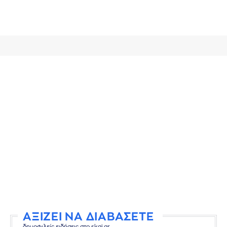
ΑΞΙΖΕΙ ΝΑ ΔΙΑΒΑΣΕΤΕ
δημοφιλείς ειδήσεις στο skai.gr