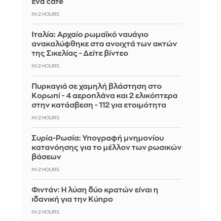
ένα café
IN 2 HOURS
Ιταλία: Αρχαίο ρωμαϊκό ναυάγιο
ανακαλύφθηκε στα ανοιχτά των ακτών
της Σικελίας - Δείτε βίντεο
IN 2 HOURS
Πυρκαγιά σε χαμηλή βλάστηση στο
Κορωπί - 4 αεροπλάνα και 2 ελικόπτερα
στην κατάσβεση - 112 για ετοιμότητα
IN 2 HOURS
Συρία-Ρωσία: Υπογραφή μνημονίου
κατανόησης για το μέλλον των ρωσικών
βάσεων
IN 2 HOURS
Φιντάν: Η λύση δύο κρατών είναι η
ιδανική για την Κύπρο
IN 2 HOURS