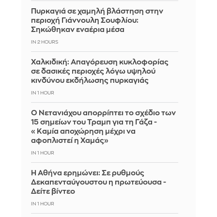
Πυρκαγιά σε χαμηλή βλάστηση στην
περιοχή Γιάννουλη Σουφλίου:
Σηκώθηκαν εναέρια μέσα
IN 2 HOURS
Χαλκιδική: Απαγόρευση κυκλοφορίας
σε δασικές περιοχές λόγω υψηλού
κινδύνου εκδήλωσης πυρκαγιάς
IN 1 HOUR
Ο Νετανιάχου απορρίπτει το σχέδιο των
15 σημείων του Τραμπ για τη Γάζα -
«Καμία αποχώρηση μέχρι να
αφοπλιστεί η Χαμάς»
IN 1 HOUR
Η Αθήνα ερημώνει: Σε ρυθμούς
Δεκαπενταύγουστου η πρωτεύουσα -
Δείτε βίντεο
IN 1 HOUR