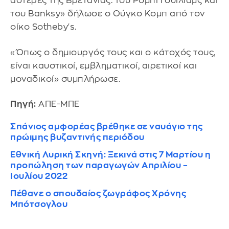
αστέρες της Βρετανίας: του Ρόμπι Γουίλιαμς και
του Banksy» δήλωσε ο Ούγκο Κομπ από τον
οίκο Sotheby's.
«Όπως ο δημιουργός τους και ο κάτοχός τους,
είναι καυστικοί, εμβληματικοί, αιρετικοί και
μοναδικοί» συμπλήρωσε.
Πηγή:
ΑΠΕ-ΜΠΕ
Σπάνιος αμφορέας βρέθηκε σε ναυάγιο της
πρώιμης βυζαντινής περιόδου
Εθνική Λυρική Σκηνή: Ξεκινά στις 7 Μαρτίου η
προπώληση των παραγωγών Απριλίου –
Ιουλίου 2022
Πέθανε ο σπουδαίος ζωγράφος Χρόνης
Μπότσογλου