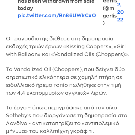
Gerlis
has been withdrawn from sale
2,
(@m
today
20
pic.twitter.com/Bn86UWkCxO
gerlis
22
)
Ο τραγουδιστής διέθεσε στη δημοπρασία
εκδοχές τριών έργων «Kissing Coppers», «Girl
with Balloon» και «Vandalized Oils (Choppers)».
Το Vandalized Oil (Choppers), που δείχνει δύο
στρατιωτικά ελικόπτερα σε χαμηλή πτήση σε
ειδυλλιακό ήρεμο τοπίο πωλήθηκε στην τιμή
των 4,4 εκατομμυρίων αγγλικών λιρών.
Το έργο – όπως περιγράφηκε από τον οίκο
Sotheby's που διοργάνωσε τη δημοπρασία στο
Λονδίνο - αντικατοπτρίζει το «αντιπολεμικό
μήνυμα» του καλλιτέχνη γκράφιτι.