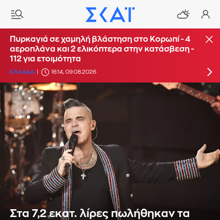
Πυρκαγιά σε χαμηλή βλάστηση στην περιοχή
Πυρκαγιά σε χαμηλή βλάστηση στο Κορωπί - 4
Γιάννουλη Σουφλίου: Σηκώθηκαν εναέρια
αεροπλάνα και 2 ελικόπτερα στην κατάσβεση -
μέσα
112 για ετοιμότητα
ΕΛΛΑΔΑ
ΕΛΛΑΔΑ
15:50, 09.08.2026
16:14, 09.08.2026
Στα 7,2 εκατ. λίρες πωλήθηκαν τα