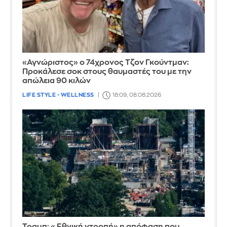
«Αγνώριστος» ο 74χρονος Τζον Γκούντμαν:
Προκάλεσε σοκ στους θαυμαστές του με την
απώλεια 90 κιλών
LIFE STYLE - WELLNESS
18:09, 08.08.2026
Τραμπ: «Εθνική ντροπή» η απόφαση που