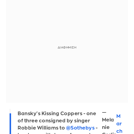
—
Bansky's Kissing Coppers - one
M
Mela
of three consigned by singer
ar
nie
Robbie Williams to
@Sothebys
-
ch