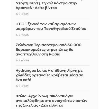
Ντόρτμουντ με γκολ κόντρα στην
Άρσεναλ - Δείτε βίντεο
IN 2 HOURS
Η ΕΟΕ ξεκινά τον καθαρισμό των
μαρμάρων του Παναθηναϊκού Σταδίου
IN 2 HOURS
Ζελένσκι: Περισσότεροι από 50.000
Βορειοκορεάτες στρατιώτες θα
αναπτυχθούν στη Ρωσία
IN 2 HOURS
Hydrangea Lake: Η απίθανη λίμνη με
χιλιάδες ορτανσίες κρύβεται μέσα σε
ένα café
IN 2 HOURS
Ιταλία: Αρχαίο ρωμαϊκό ναυάγιο
ανακαλύφθηκε στα ανοιχτά των ακτών
της Σικελίας - Δείτε βίντεο