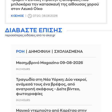
μπλοκάρει την κατασκευή της αίθουσας χορού
στον Λευκό Οίκο
ΚΟΣΜΟΣ
07:20, 08.08.2026
ΔΙΑΒΑΣΤΕ ΕΠΙΣΗΣ
περισσότερες ειδήσεις από το skai.gr
ΡΟΗ
ΔΗΜΟΦΙΛΗ
ΣΧΟΛΙΑΣΜΕΝΑ
Μεσημβρινό Magazino 09-08-2026
IN 2 HOURS
Τραγωδία στη Νέα Υόρκη: Δύο νεκροί,
ανάμεσά τους ένα βρέφος, από
ανατροπή σκάφους - Δείτε βίντεο,
φωτογραφίες
IN 2 HOURS
Μαγικό ντεμπούτο από Καρέτσα στην