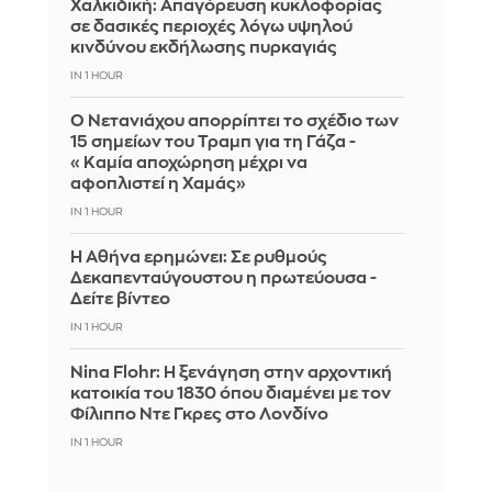
Χαλκιδική: Απαγόρευση κυκλοφορίας
σε δασικές περιοχές λόγω υψηλού
κινδύνου εκδήλωσης πυρκαγιάς
IN 1 HOUR
Ο Νετανιάχου απορρίπτει το σχέδιο των
15 σημείων του Τραμπ για τη Γάζα -
«Καμία αποχώρηση μέχρι να
αφοπλιστεί η Χαμάς»
IN 1 HOUR
Η Αθήνα ερημώνει: Σε ρυθμούς
Δεκαπενταύγουστου η πρωτεύουσα -
Δείτε βίντεο
IN 1 HOUR
Nina Flohr: Η ξενάγηση στην αρχοντική
κατοικία του 1830 όπου διαμένει με τον
Φίλιππο Ντε Γκρες στο Λονδίνο
IN 1 HOUR