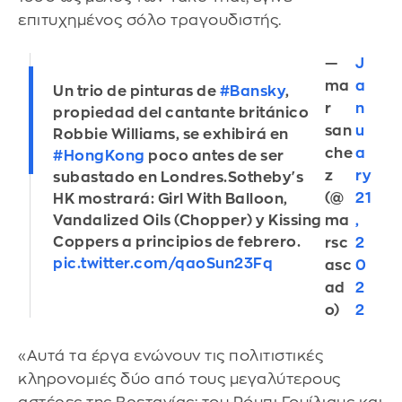
επιτυχημένος σόλο τραγουδιστής.
—
J
ma
a
Un trio de pinturas de
#Bansky
,
r
n
propiedad del cantante británico
san
u
Robbie Williams, se exhibirá en
che
a
#HongKong
poco antes de ser
z
ry
subastado en Londres.Sotheby's
(@
21
HK mostrará: Girl With Balloon,
Vandalized Oils (Chopper) y Kissing
ma
,
Coppers a principios de febrero.
rsc
2
pic.twitter.com/qaoSun23Fq
asc
0
ad
2
o)
2
«Αυτά τα έργα ενώνουν τις πολιτιστικές
κληρονομιές δύο από τους μεγαλύτερους