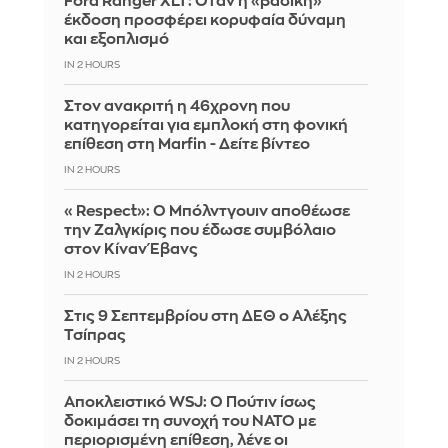
Ford Ranger XLT: Όταν η «βασική»
έκδοση προσφέρει κορυφαία δύναμη
και εξοπλισμό
IN 2 HOURS
Στον ανακριτή η 46χρονη που
κατηγορείται για εμπλοκή στη φονική
επίθεση στη Marfin - Δείτε βίντεο
IN 2 HOURS
«Respect»: Ο Μπόλντγουιν αποθέωσε
την Ζαλγκίρις που έδωσε συμβόλαιο
στον Κίναν Έβανς
IN 2 HOURS
Στις 9 Σεπτεμβρίου στη ΔΕΘ ο Αλέξης
Τσίπρας
IN 2 HOURS
Αποκλειστικό WSJ: Ο Πούτιν ίσως
δοκιμάσει τη συνοχή του ΝΑΤΟ με
περιορισμένη επίθεση, λένε οι