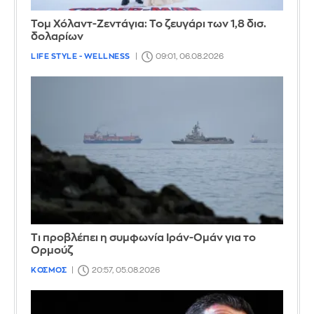
Τομ Χόλαντ-Ζεντάγια: Το ζευγάρι των 1,8 δισ.
δολαρίων
LIFE STYLE - WELLNESS
09:01, 06.08.2026
Τι προβλέπει η συμφωνία Ιράν-Ομάν για το
Ορμούζ
ΚΟΣΜΟΣ
20:57, 05.08.2026