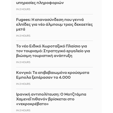
υπηρεσίες πληροφοριών
IN 2 HOURS
Fugees: Η επανασύνδεση που γεννά
ελπίδες για νέο άλμπουμ τρεις δεκαετίες
μετά
IN 2 HOURS
Το νέο Ειδικό Χωροταξικό Πλαίσιο για
τον τουρισμό: Στρατηγικό εργαλείο για
βιώσιμη τουριστική ανάπτυξη
IN 2 HOURS
Κονγκό: Τα επιβεβαιωμένα κρούσματα
Έμπολα ξεπέρασαν τα 4.000
IN 2 HOURS
Ιρανική αντιπολίτευση: Ο Μοτζτάμπα
Χαμενεΐ πιθανόν βρίσκεται στο
«νεκροκρέβατο»
IN 2 HOURS