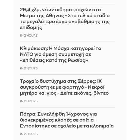
29,4 χλμ. νέων σιδηροτροχιών στο
Μετρό της Αθήνας - Στο τελικό στάδιο
το μεγαλύτερο έργο αναβάθμισης της
επιδομής
IN 2 HOURS
Κλιμάκωση: Η Μόσχα κατηγορεί το
ΝΑΤΟ για άμεση συμμετοχή σε
«επιθέσεις κατά της Ρωσίας»
IN 2 HOURS
Τροχαίο δυστύχημα στις Σέρρες: ΙΧ
συγκρούστηκε με φορτηγό - Νεκροί
μητέρα και γιος - Δείτε εικόνες, βίντεο
IN 2 HOURS
Πάτρα: Συνελήφθη 14χρονος για
διακεκριμένες κλοπές σε σπίτια –
Εντοπίστηκε σε σχολείο με τα κλοπιμαία
IN 2 HOURS