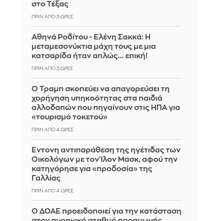
στο Τέξας
ΠΡΙΝ ΑΠΌ 3 ΏΡΕΣ
Αθηνά Ροδίτου - Ελένη Σακκά: Η
μεταμεσονύκτια μάχη τους με μια
κατσαρίδα ήταν απλώς... επική!
ΠΡΙΝ ΑΠΌ 3 ΏΡΕΣ
Ο Τραμπ σκοπεύει να απαγορεύσει τη
χορήγηση υπηκοότητας στα παιδιά
αλλοδαπών που πηγαίνουν στις ΗΠΑ για
«τουρισμό τοκετού»
ΠΡΙΝ ΑΠΌ 4 ΏΡΕΣ
Έντονη αντιπαράθεση της ηγέτιδας των
Οικολόγων με τον Ίλον Μασκ, αφού την
κατηγόρησε για «προδοσία» της
Γαλλίας
ΠΡΙΝ ΑΠΌ 4 ΏΡΕΣ
Ο ΔΟΑΕ προειδοποιεί για την κατάσταση
στον πυρηνικό σταθμό παραγωγής