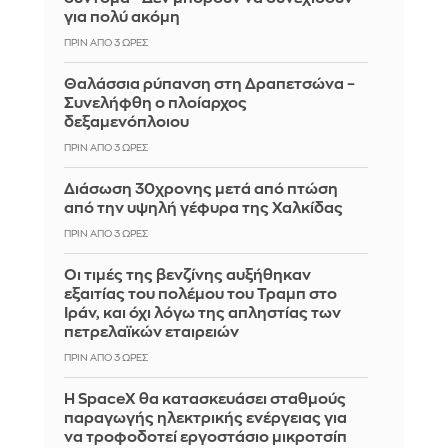
για πολύ ακόμη
ΠΡΙΝ ΑΠΌ 3 ΏΡΕΣ
Θαλάσσια ρύπανση στη Δραπετσώνα –
Συνελήφθη ο πλοίαρχος
δεξαμενόπλοιου
ΠΡΙΝ ΑΠΌ 3 ΏΡΕΣ
Διάσωση 30χρονης μετά από πτώση
από την υψηλή γέφυρα της Χαλκίδας
ΠΡΙΝ ΑΠΌ 3 ΏΡΕΣ
Οι τιμές της βενζίνης αυξήθηκαν
εξαιτίας του πολέμου του Τραμπ στο
Ιράν, και όχι λόγω της απληστίας των
πετρελαϊκών εταιρειών
ΠΡΙΝ ΑΠΌ 3 ΏΡΕΣ
Η SpaceX θα κατασκευάσει σταθμούς
παραγωγής ηλεκτρικής ενέργειας για
να τροφοδοτεί εργοστάσιο μικροτσίπ