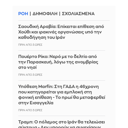
ΡΟΗ
ΔΗΜΟΦΙΛΗ
ΣΧΟΛΙΑΣΜΕΝΑ
Σαουδική Αραβία: Επίκειται επίθεση από
Χούθι και ιρακινές οργανώσεις υπό την
καθοδήγηση του Ιράν
ΠΡΙΝ ΑΠΌ 3 ΏΡΕΣ
Πουέρτο Ρίκο: Νερό με το δελτίο από
την Παρασκευή, λόγω της ανομβρίας
στο νησί
ΠΡΙΝ ΑΠΌ 3 ΏΡΕΣ
Υπόθεση Marfin: Στη ΓΑΔΑ η 46χρονη
που κατηγορείται για εμπλοκή στη
φονική επίθεση - Το πρωί θα μεταφερθεί
στην Εισαγγελία
ΠΡΙΝ ΑΠΌ 3 ΏΡΕΣ
Τραμπ: Ο πόλεμος στο Ιράν θα τελειώσει
σύντομα - Δεν μπορούν να συνεχίσουν