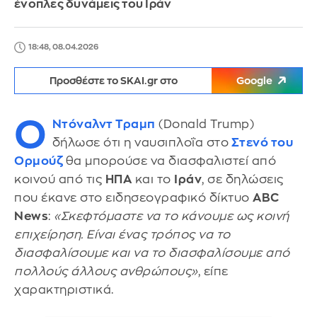
ένοπλες δυνάμεις του Ιράν
18:48, 08.04.2026
Προσθέστε το SKAI.gr στο
Google
Ο
Ντόναλντ Τραμπ
(Donald Trump)
δήλωσε ότι η ναυσιπλοΐα στο
Στενό του
Ορμούζ
θα μπορούσε να διασφαλιστεί από
κοινού από τις
ΗΠΑ
και το
Ιράν
, σε δηλώσεις
που έκανε στο ειδησεογραφικό δίκτυο
ABC
News
:
«Σκεφτόμαστε να το κάνουμε ως κοινή
επιχείρηση. Είναι ένας τρόπος να το
διασφαλίσουμε και να το διασφαλίσουμε από
πολλούς άλλους ανθρώπους»
, είπε
χαρακτηριστικά.