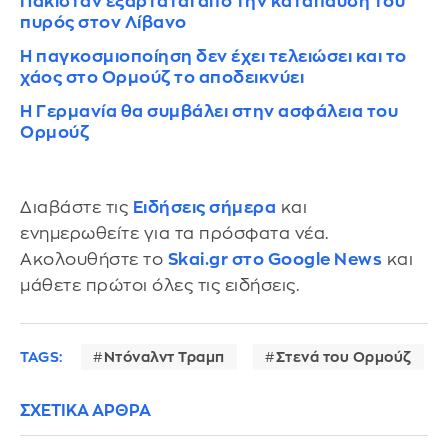
Πακιστάν εξαρτάται από την κατάπαυση του
πυρός στον Λίβανο
Η παγκοσμιοποίηση δεν έχει τελειώσει και το
χάος στο Ορμούζ το αποδεικνύει
Η Γερμανία θα συμβάλει στην ασφάλεια του
Ορμούζ
Διαβάστε τις
Ειδήσεις σήμερα
και
ενημερωθείτε για τα πρόσφατα νέα.
Ακολουθήστε το
Skai.gr στο Google News
και
μάθετε πρώτοι όλες τις ειδήσεις.
TAGS:
Ντόναλντ Τραμπ
Στενά του Ορμούζ
ΣΧΕΤΙΚΑ ΑΡΘΡΑ